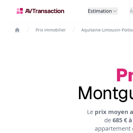
Estimation
A
Prix immobilier
Aquitaine-Limousin-Poito
Pr
Montgu
Le
prix moyen 
de
685 € à
appartement e