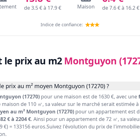
tement
Maison
de
3.5
€ à
17.9
€
de
7.6
€ à
16.2
€
Indice de confiance:
t le prix au m2
Montguyon (172
le prix au m² moyen Montguyon (17270) ?
ntguyon (17270)
pour une maison est de 1630 €, avec une
e maison de 110 ㎡, sa valeur sur le marché serait estimée à (
oyen au m² Montguyon (17270)
pour un appartement est de
82 € à 2204 €
. Ainsi pour un appartement de 72 ㎡, sa valeu
849 €) = 133156 euros.Suivez l'évolution du prix de l'immobi
on.