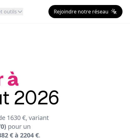
t outils
Rejoindre notre réseau
r à
ût 2026
e 1630 €, variant
0)
pour un
82 € à 2204 €
.