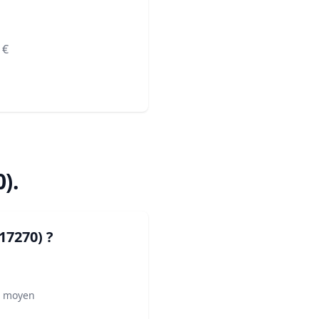
€
0)
.
17270)
?
² moyen