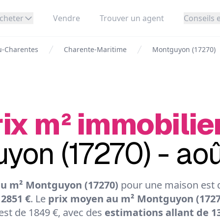
cheter
Vendre
Trouver un agent
Conseils e
u-Charentes
Charente-Maritime
Montguyon (17270)
ix m² immobilie
yon (17270) - ao
au m² Montguyon (17270)
pour une maison est d
 2851 €
. Le
prix moyen au m² Montguyon (1727
st de 1849 €, avec des
estimations allant de 13