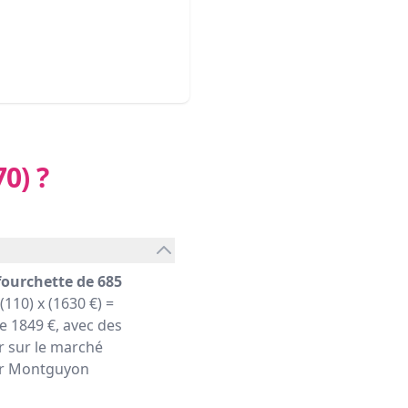
70)
?
fourchette de 685
110) x (1630 €) =
 1849 €, avec des
r sur le marché
lier Montguyon