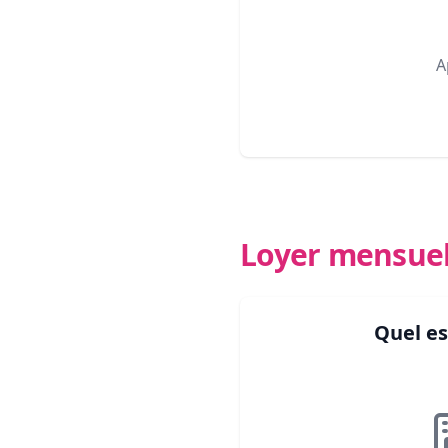
A
Loyer mensue
Quel es