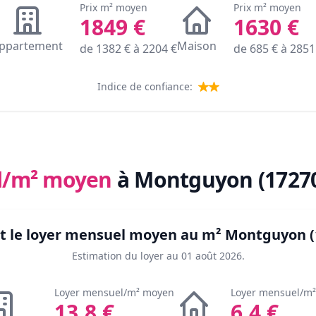
Prix m² moyen
Prix m² moyen
1849
€
1630
€
ppartement
Maison
de
1382
€ à
2204
€
de
685
€ à
2851
Indice de confiance:
l/m² moyen
à Montguyon (1727
t le loyer mensuel moyen au m²
Montguyon (
Estimation du loyer au
01 août 2026
.
Loyer mensuel/m² moyen
Loyer mensuel/m
13.8
€
6.4
€