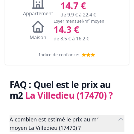
14.7
€
Appartement
de
9.9
€ à
22.4
€
Loyer mensuel/m² moyen
14.3
€
Maison
de
8.5
€ à
16.2
€
Indice de confiance:
FAQ : Quel est le prix au
m2
La Villedieu (17470)
?
A combien est estimé le prix au m²
moyen La Villedieu (17470) ?