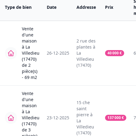
S
Type de bien
Date
Addresse
Prix
h
Vente
d'une
maison
2
rue des
à
La
plantes
à
Villedieu
26-12-2025
La
6
40 000
€
(17470)
Villedieu
de
2
(17470)
pièce(s)
-
69
m2
Vente
d'une
15
che
maison
saint
à
La
pierre
à
Villedieu
23-12-2025
7
137 000
€
La
(17470)
Villedieu
de
3
(17470)
pièce(s)