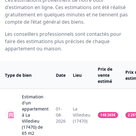
Ces estimations proviennent de notre outil
d'estimation en ligne. Ces estimations ont été réalisé
gratuitement en quelques minutes et ne tiennent pas
compte de l’état général des biens.
Les conseillers professionnels sont contactés pour
faire des estimations plus précises de chaque
appartement ou maison.
Prix de
Prix
Type de bien
Date
Lieu
vente
esti
estimé
Estimation
d'un
appartement
01-
La
à La
08-
Villedieu
148 265
€
2 28
Villedieu
2026
(17470)
(17470)
de
65
m2