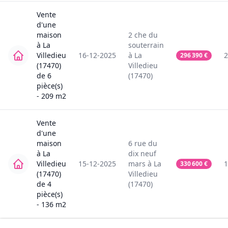
Vente
d'une
maison
2
che du
à
La
souterrain
Villedieu
16-12-2025
à
La
2
296 390
€
(17470)
Villedieu
de
6
(17470)
pièce(s)
-
209
m2
Vente
d'une
maison
6
rue du
à
La
dix neuf
Villedieu
15-12-2025
mars
à
La
1
330 600
€
(17470)
Villedieu
de
4
(17470)
pièce(s)
-
136
m2