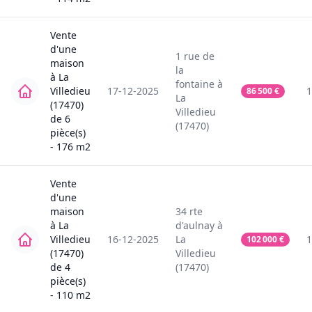
Vente
d'une
1
rue de
maison
la
à
La
fontaine
à
Villedieu
17-12-2025
1
86 500
€
La
(17470)
Villedieu
de
6
(17470)
pièce(s)
-
176
m2
Vente
d'une
maison
34
rte
à
La
d'aulnay
à
Villedieu
16-12-2025
La
1
102 000
€
(17470)
Villedieu
de
4
(17470)
pièce(s)
-
110
m2