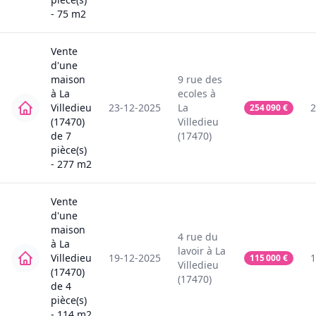
-
75
m2
Vente
d'une
maison
9
rue des
à
La
ecoles
à
Villedieu
23-12-2025
La
2
254 090
€
(17470)
Villedieu
de
7
(17470)
pièce(s)
-
277
m2
Vente
d'une
maison
4
rue du
à
La
lavoir
à
La
Villedieu
19-12-2025
1
115 000
€
Villedieu
(17470)
(17470)
de
4
pièce(s)
-
114
m2