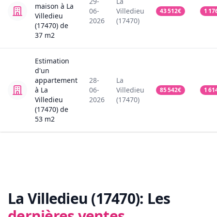
29-
La
maison
à La
06-
Villedieu
43 512
€
1 17
Villedieu
2026
(17470)
(17470)
de
37
m2
Estimation
d'un
appartement
28-
La
à La
06-
Villedieu
85 542
€
1 61
Villedieu
2026
(17470)
(17470)
de
53
m2
La Villedieu (17470):
Les
dernières ventes