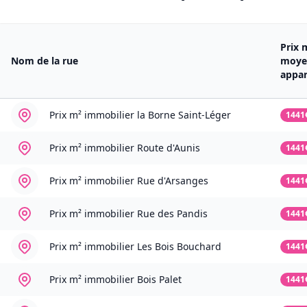
Prix 
Nom de la rue
moye
appa
Prix m² immobilier
la Borne Saint-Léger
1441
Prix m² immobilier
Route d'Aunis
1441
Prix m² immobilier
Rue d'Arsanges
1441
Prix m² immobilier
Rue des Pandis
1441
Prix m² immobilier
Les Bois Bouchard
1441
Prix m² immobilier
Bois Palet
1441