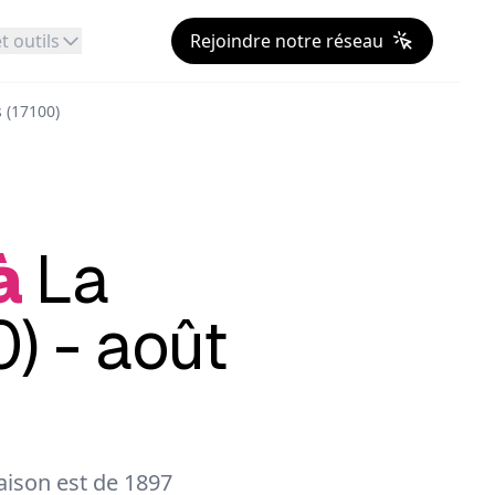
t outils
Rejoindre notre réseau
 (17100)
à
La
) - août
ison est de 1897