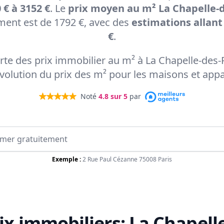
 € à 3152 €
. Le
prix moyen au m² La Chapelle-d
ent est de 1792 €, avec des
estimations allant
€
.
carte des prix immobilier au m² à La Chapelle-des-
'évolution du prix des m² pour les maisons et app
Noté
4.8
sur 5
par
Exemple :
2 Rue Paul Cézanne 75008 Paris
ix immobiliers:
La Chapell