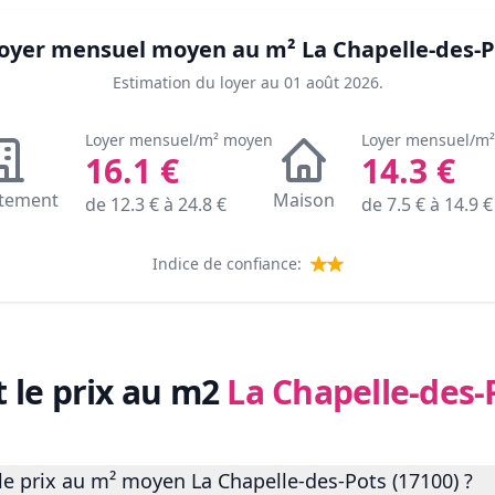
 loyer mensuel moyen au m²
La Chapelle-des-P
Estimation du loyer au
01 août 2026
.
Loyer mensuel/m² moyen
Loyer mensuel/m
16.1
€
14.3
€
tement
Maison
de
12.3
€ à
24.8
€
de
7.5
€ à
14.9
€
Indice de confiance:
t le prix au m2
La Chapelle-des-
le prix au m² moyen La Chapelle-des-Pots (17100) ?