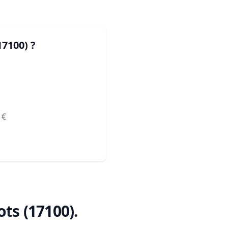
17100)
?
€
ots (17100)
.