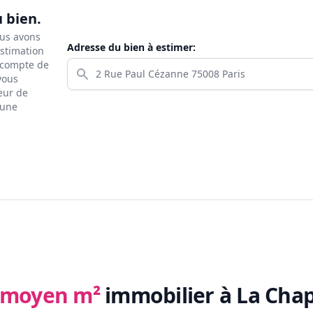
u bien.
ous avons
Adresse du bien à estimer:
estimation
s compte de
 vous
eur de
 une
x moyen m²
immobilier
à La Chap