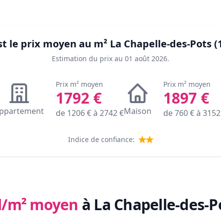
st le prix moyen au m²
La Chapelle-des-Pots (
Estimation du prix au
01 août 2026
.
Prix m² moyen
Prix m² moyen
1792
€
1897
€
ppartement
Maison
de
1206
€ à
2742
€
de
760
€ à
3152
Indice de confiance:
l/m² moyen
à La Chapelle-des-P