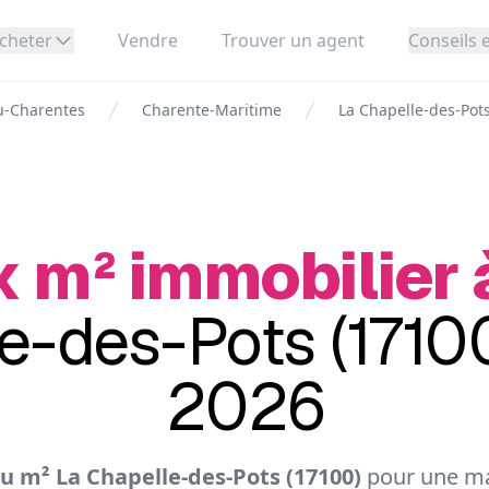
cheter
Vendre
Trouver un agent
Conseils e
u-Charentes
Charente-Maritime
La Chapelle-des-Pots
x m² immobilier 
e-des-Pots (17100
2026
u m² La Chapelle-des-Pots (17100)
pour une ma