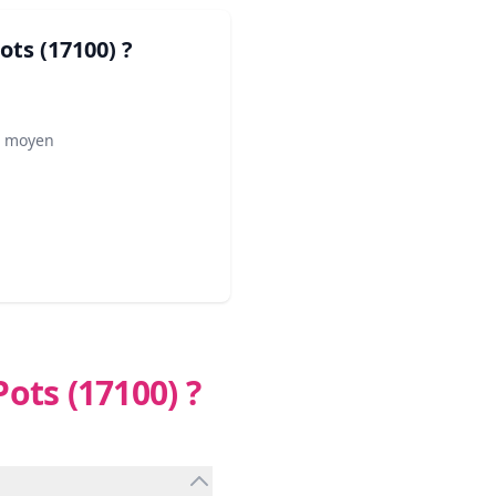
ots (17100)
?
² moyen
Pots (17100)
?