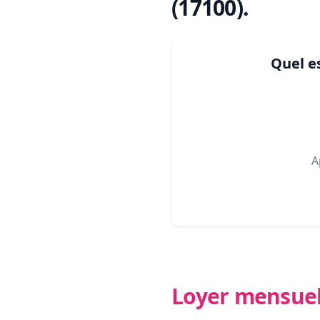
(17100)
.
Quel e
A
Loyer mensue