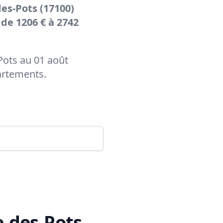
es-Pots (17100)
 de 1206 € à 2742
Pots au 01 août
artements.
e-des-Pots
.