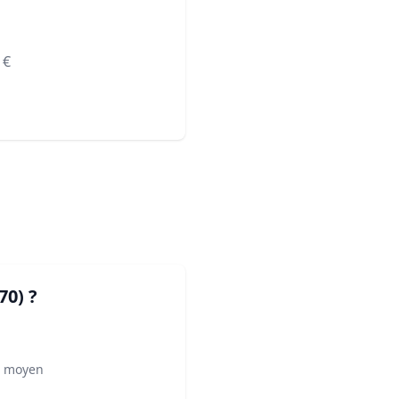
€
70)
?
² moyen