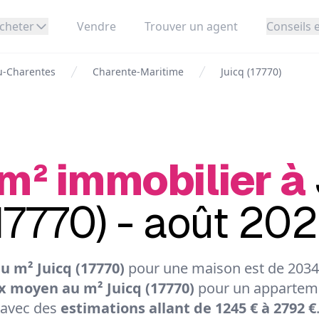
cheter
Vendre
Trouver un agent
Conseils e
u-Charentes
Charente-Maritime
Juicq (17770)
 m² immobilier à
17770) - août 20
u m² Juicq (17770)
pour une maison est de 2034 
x moyen au m² Juicq (17770)
pour un apparteme
avec des
estimations allant de 1245 € à 2792 €