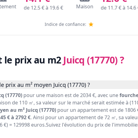
tement
Maison
de
12.5
€ à
19.6
€
de
11.7
€ à
14.6
Indice de confiance:
t le prix au m2
Juicq (17770)
?
e prix au m² moyen Juicq (17770) ?
q (17770)
pour une maison est de 2034 €, avec une
fourche
ison de 110 ㎡, sa valeur sur le marché serait estimée à (110
yen au m² Juicq (17770)
pour un appartement est de 1806 €
45 € à 2792 €
. Ainsi pour un appartement de 72 ㎡, sa valeu
06 €) = 129998 euros.Suivez l'évolution du prix de l'immobilie