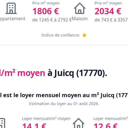
Prix m² moyen
Prix m² moyen
1806
€
2034
€
ppartement
Maison
de
1245
€ à
2792
€
de
743
€ à
3357
Indice de confiance:
l/m² moyen
à Juicq (17770)
.
l est le loyer mensuel moyen au m²
Juicq (177
Estimation du loyer au
01 août 2026
.
Loyer mensuel/m² moyen
Loyer mensuel/m
14.1
€
12.6
€