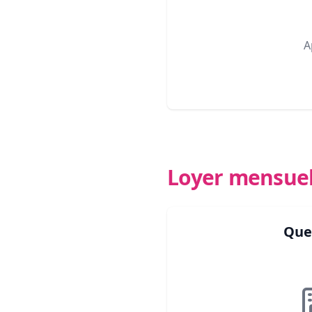
A
Loyer mensue
Que