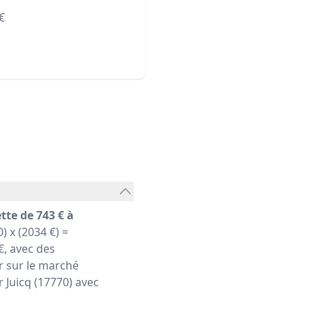
€
tte de 743 € à
) x (2034 €) =
, avec des
r sur le marché
r Juicq (17770) avec