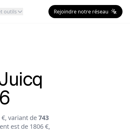
t outils
Rejoindre notre réseau
Juicq
26
€, variant de
743
nt est de 1806 €,
.