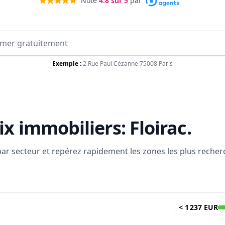
Noté
4.8
sur 5
par
Exemple :
2 Rue Paul Cézanne 75008 Paris
ix immobiliers:
Floirac
.
 par secteur et repérez rapidement les zones les plus reche
<
1 237 EUR