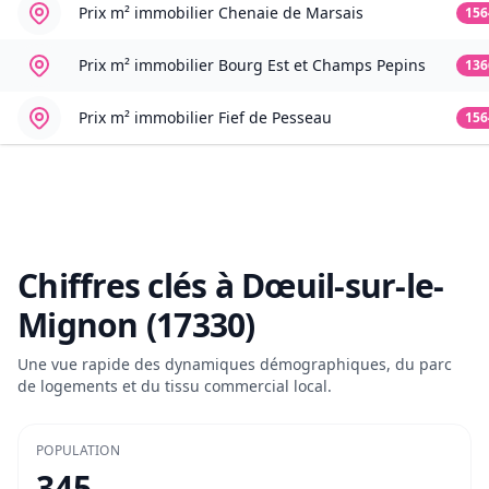
Prix m² immobilier
Chenaie de Marsais
156
Prix m² immobilier
Bourg Est et Champs Pepins
136
Prix m² immobilier
Fief de Pesseau
156
Chiffres clés à
Dœuil-sur-le-
Mignon (17330)
Une vue rapide des dynamiques démographiques, du parc
de logements et du tissu commercial local.
POPULATION
345