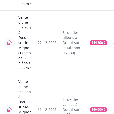
-
93
m2
Vente
d'une
maison
à
8
rue des
Dœuil-
tilleuls
à
sur-le-
22-12-2025
Dœuil-sur-
144 200
€
Mignon
le-Mignon
(17330)
(17330)
de
5
pièce(s)
-
80
m2
Vente
d'une
maison
à
3
rue des
Dœuil-
vallees
à
sur-le-
11-12-2025
Dœuil-sur-
160 000
€
Mignon