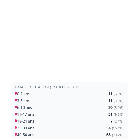
TOTAL POPULATION (TRANCHES): 337
0-2 ans
11
(
3,3%
)
3-5 ans
11
(
3,3%
)
6-10 ans
20
(
5,9%
)
11-17 ans
31
(
9,2%
)
18-24 ans
7
(
2,1%
)
25-39 ans
56
(
16,6%
)
40-54 ans
68
(
20,2%
)