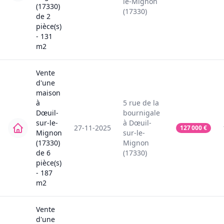
le-Mignon
(17330)
(17330)
de
2
pièce(s)
-
131
m2
Vente
d'une
maison
à
5
rue de la
Dœuil-
bournigale
sur-le-
à
Dœuil-
27-11-2025
127 000
€
Mignon
sur-le-
(17330)
Mignon
de
6
(17330)
pièce(s)
-
187
m2
Vente
d'une