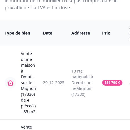
le montant de ce mobilier n'est pas compris dans le
prix affiché. La TVA est incluse.
Type de bien
Date
Addresse
Prix
Vente
d'une
maison
à
10
rte
Dœuil-
nationale
à
sur-le-
29-12-2025
Dœuil-sur-
151 790
€
Mignon
le-Mignon
(17330)
(17330)
de
4
pièce(s)
-
85
m2
Vente