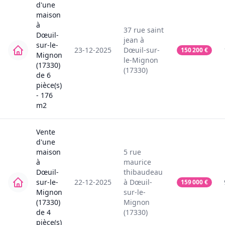
d'une
maison
à
37
rue saint
Dœuil-
jean
à
sur-le-
23-12-2025
Dœuil-sur-
150 200
€
Mignon
le-Mignon
(17330)
(17330)
de
6
pièce(s)
-
176
m2
Vente
d'une
maison
5
rue
à
maurice
Dœuil-
thibaudeau
sur-le-
22-12-2025
à
Dœuil-
159 000
€
Mignon
sur-le-
(17330)
Mignon
de
4
(17330)
pièce(s)