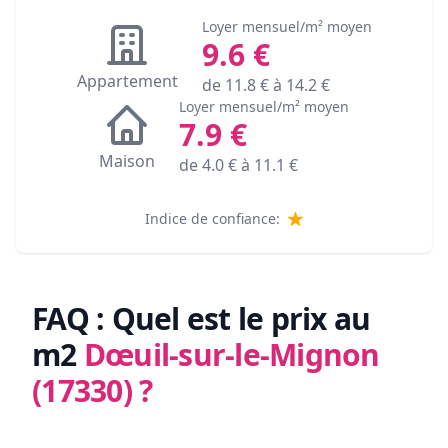
Loyer mensuel/m² moyen
9.6
€
Appartement
de
11.8
€ à
14.2
€
Loyer mensuel/m² moyen
7.9
€
Maison
de
4.0
€ à
11.1
€
Indice de confiance:
FAQ : Quel est le prix au
m2
Dœuil-sur-le-Mignon
(17330)
?