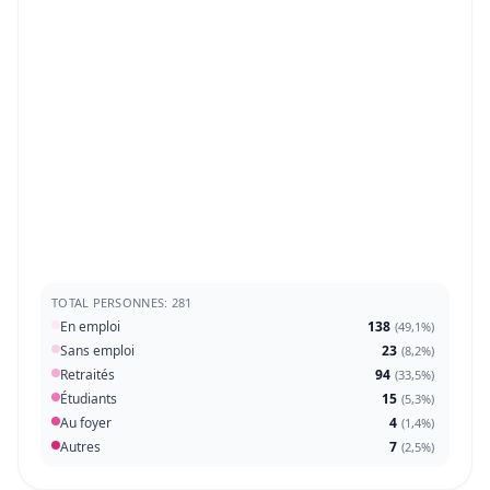
TOTAL PERSONNES: 281
En emploi
138
(
49,1%
)
Sans emploi
23
(
8,2%
)
Retraités
94
(
33,5%
)
Étudiants
15
(
5,3%
)
Au foyer
4
(
1,4%
)
Autres
7
(
2,5%
)