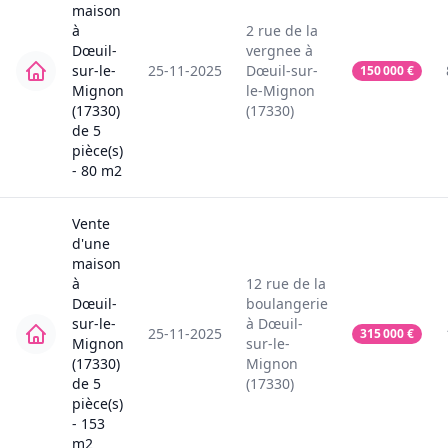
maison
à
2
rue de la
Dœuil-
vergnee
à
sur-le-
25-11-2025
Dœuil-sur-
150 000
€
Mignon
le-Mignon
(17330)
(17330)
de
5
pièce(s)
-
80
m2
Vente
d'une
maison
à
12
rue de la
Dœuil-
boulangerie
sur-le-
à
Dœuil-
25-11-2025
315 000
€
Mignon
sur-le-
(17330)
Mignon
de
5
(17330)
pièce(s)
-
153
m2