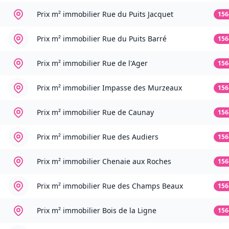
Prix m² immobilier
Rue du Puits Jacquet
156
Prix m² immobilier
Rue du Puits Barré
156
Prix m² immobilier
Rue de l'Ager
156
Prix m² immobilier
Impasse des Murzeaux
156
Prix m² immobilier
Rue de Caunay
156
Prix m² immobilier
Rue des Audiers
156
Prix m² immobilier
Chenaie aux Roches
156
Prix m² immobilier
Rue des Champs Beaux
156
Prix m² immobilier
Bois de la Ligne
156