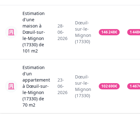
Estimation
d'une
Dœuil-
maison
à
28-
sur-le-
Dœuil-sur-
06-
146 248
€
1 448
Mignon
le-Mignon
2026
(17330)
(17330)
de
101
m2
Estimation
d'un
Dœuil-
appartement
23-
sur-le-
à Dœuil-sur-
06-
102 690
€
1 467
Mignon
le-Mignon
2026
(17330)
(17330)
de
70
m2