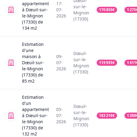
Dœuil-
appartement
17-
sur-le-
à Dœuil-sur-
07-
170 850
€
1 275
Mignon
le-Mignon
2026
(17330)
(17330)
de
134
m2
Estimation
d'une
Dœuil-
maison
à
09-
sur-le-
Dœuil-sur-
07-
119 935
€
1 411
Mignon
le-Mignon
2026
(17330)
(17330)
de
85
m2
Estimation
d'un
Dœuil-
appartement
05-
sur-le-
à Dœuil-sur-
07-
183 216
€
1 388
Mignon
le-Mignon
2026
(17330)
(17330)
de
132
m2