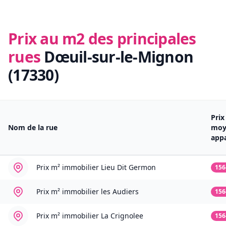
Prix au m2 des principales
rues
Dœuil-sur-le-Mignon
(17330)
Pri
Nom de la rue
moy
app
Prix m² immobilier
Lieu Dit Germon
156
Prix m² immobilier
les Audiers
156
Prix m² immobilier
La Crignolee
156