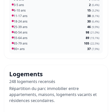
3-5 ans
2
(
0,4%
)
6-10 ans
15
(
3,2%
)
11-17 ans
38
(
8,1%
)
18-24 ans
30
(
6,4%
)
25-39 ans
46
(
9,9%
)
40-54 ans
98
(
21,0%
)
55-64 ans
89
(
19,1%
)
65-79 ans
105
(
22,5%
)
80+ ans
37
(
7,9%
)
Logements
248 logements recensés
Répartition du parc immobilier entre
appartements, maisons, logements vacants et
résidences secondaires.