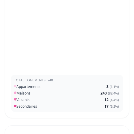
TOTAL LOGEMENTS: 248
Appartements
3
(
1,1%
)
Maisons
243
(
88,4%
)
Vacants
12
(
4,4%
)
Secondaires
17
(
6,2%
)