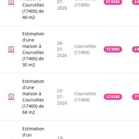
07-
97 920
€
2 
Courcelles
(17400)
2026
(17400)
de
40
m2
Estimation
d'une
26-
maison
à
Courcelles
07-
72 390
€
2 
Courcelles
(17400)
2026
(17400)
de
30
m2
Estimation
d'une
22-
maison
à
Courcelles
07-
52 836
€
77
Courcelles
(17400)
2026
(17400)
de
68
m2
Estimation
d'un
19-