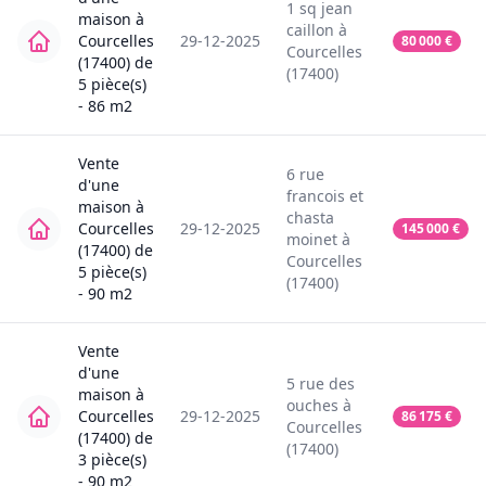
1
sq jean
maison
à
caillon
à
Courcelles
29-12-2025
80 000
€
Courcelles
(17400)
de
(17400)
5
pièce(s)
-
86
m2
Vente
6
rue
d'une
francois et
maison
à
chasta
Courcelles
29-12-2025
145 000
€
moinet
à
(17400)
de
Courcelles
5
pièce(s)
(17400)
-
90
m2
Vente
d'une
5
rue des
maison
à
ouches
à
Courcelles
29-12-2025
86 175
€
Courcelles
(17400)
de
(17400)
3
pièce(s)
-
90
m2