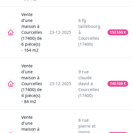
Vente
d'une
6
fg
maison
à
taillebourg
Courcelles
23-12-2025
à
152 550
€
(17400)
de
Courcelles
6
pièce(s)
(17400)
-
164
m2
Vente
d'une
9
rue
maison
à
claude
Courcelles
23-12-2025
david
à
140 500
€
(17400)
de
Courcelles
4
pièce(s)
(17400)
-
84
m2
Vente
8
rue
d'une
pierre et
maison
à
marie