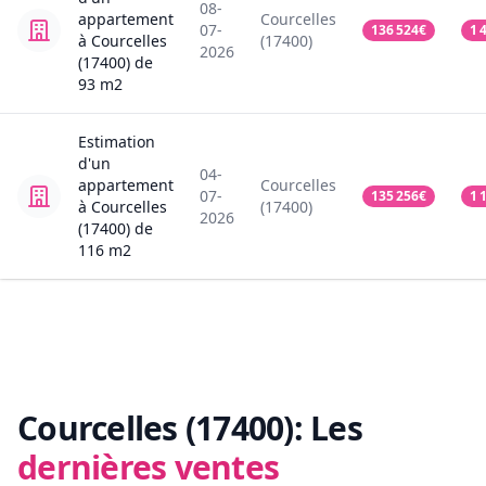
08-
appartement
Courcelles
07-
136 524
€
1 
à Courcelles
(17400)
2026
(17400)
de
93
m2
Estimation
d'un
04-
appartement
Courcelles
07-
135 256
€
1 
à Courcelles
(17400)
2026
(17400)
de
116
m2
Courcelles (17400):
Les
dernières ventes