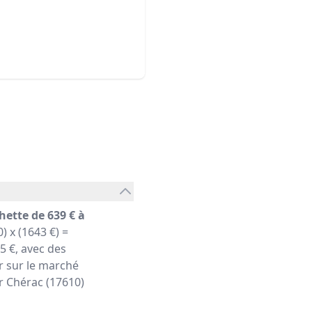
hette de 639 € à
) x (1643 €) =
 €, avec des
r sur le marché
er Chérac (17610)