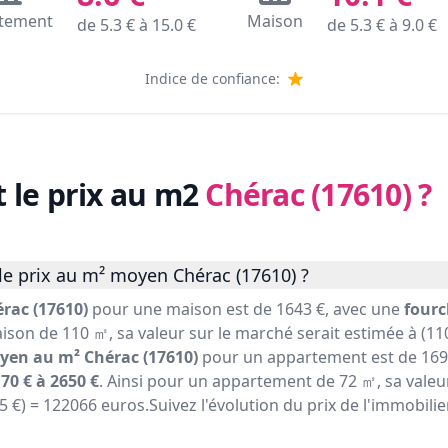
tement
Maison
de
5.3
€ à
15.0
€
de
5.3
€ à
9.0
€
Indice de confiance:
t le prix au m2
Chérac (17610)
?
le prix au m² moyen Chérac (17610) ?
rac (17610)
pour une maison est de 1643 €, avec une
fourc
ison de 110 ㎡, sa valeur sur le marché serait estimée à (110
yen au m² Chérac (17610)
pour un appartement est de 1695
70 € à 2650 €
. Ainsi pour un appartement de 72 ㎡, sa valeu
95 €) = 122066 euros.Suivez l'évolution du prix de l'immobili