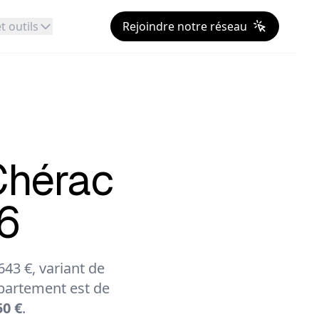
t outils
Rejoindre notre réseau
Chérac
26
43 €, variant de
partement est de
50 €
.