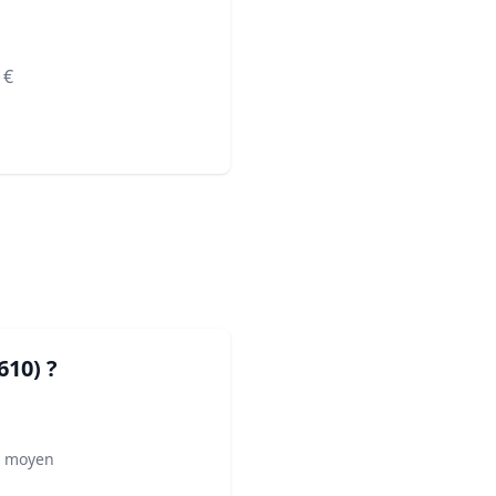
€
610)
?
² moyen