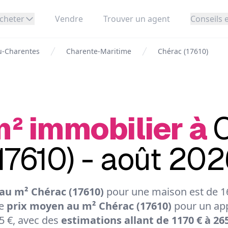
cheter
Vendre
Trouver un agent
Conseils e
u-Charentes
Charente-Maritime
Chérac (17610)
m² immobilier à
17610) - août 20
au m² Chérac (17610)
pour une maison est de 16
Le
prix moyen au m² Chérac (17610)
pour un ap
5 €, avec des
estimations allant de 1170 € à 26