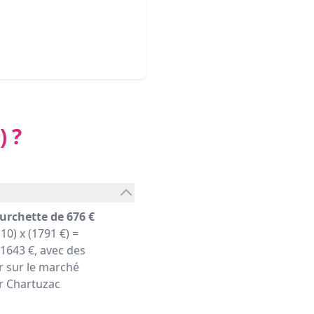
)
?
urchette de 676 €
10) x (1791 €) =
1643 €, avec des
r sur le marché
er Chartuzac