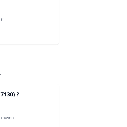
€
.
17130)
?
² moyen