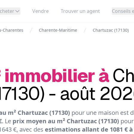
cheter
Vendre
Trouver un agent
Conseils e
u-Charentes
Charente-Maritime
Chartuzac (17130)
 immobilier à
Ch
17130) - août 20
au m² Chartuzac (17130)
pour une maison est de
€
. Le
prix moyen au m² Chartuzac (17130)
pour
1643 €, avec des
estimations allant de 1081 € à