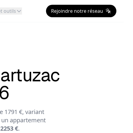
t outils
Rejoindre notre réseau
artuzac
26
 1791 €, variant
 un appartement
 2253 €
.