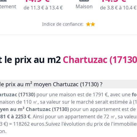
tement
Maison
de
11.3
€ à
13.4
€
de
3.8
€ à
10.4
€
Indice de confiance:
t le prix au m2
Chartuzac (17130
le prix au m² moyen Chartuzac (17130) ?
rtuzac (17130)
pour une maison est de 1791 €, avec une
fo
maison de 110 ㎡, sa valeur sur le marché serait estimée à (1
yen au m² Chartuzac (17130)
pour un appartement est de 
81 € à 2253 €
. Ainsi pour un appartement de 72 ㎡, sa valeu
43 €) = 118262 euros.Suivez l'évolution du prix de l'immobili
on.