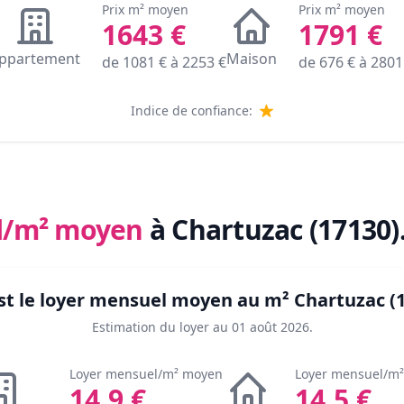
Prix m² moyen
Prix m² moyen
1643
€
1791
€
ppartement
Maison
de
1081
€ à
2253
€
de
676
€ à
2801
Indice de confiance:
l/m² moyen
à Chartuzac (17130)
st le loyer mensuel moyen au m²
Chartuzac (
Estimation du loyer au
01 août 2026
.
Loyer mensuel/m² moyen
Loyer mensuel/m
14.9
€
14.5
€