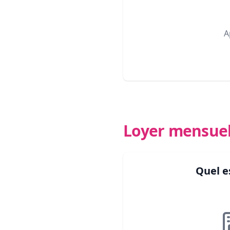
A
Loyer mensue
Quel e