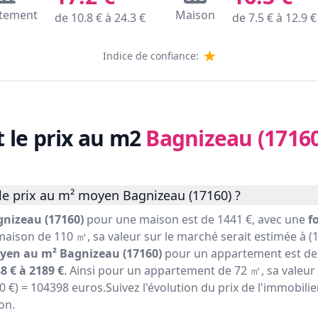
tement
Maison
de
10.8
€ à
24.3
€
de
7.5
€ à
12.9
€
Indice de confiance:
t le prix au m2
Bagnizeau (17160
le prix au m² moyen Bagnizeau (17160) ?
nizeau (17160)
pour une maison est de 1441 €, avec une
f
maison de 110 ㎡, sa valeur sur le marché serait estimée à (1
yen au m² Bagnizeau (17160)
pour un appartement est de 
8 € à 2189 €
. Ainsi pour un appartement de 72 ㎡, sa valeur
50 €) = 104398 euros.Suivez l'évolution du prix de l'immobili
on.