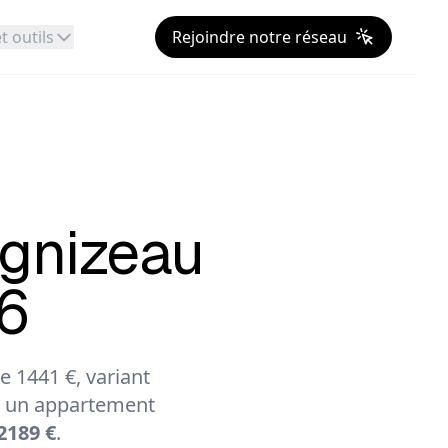
t outils
Rejoindre notre réseau
gnizeau
26
 1441 €, variant
 un appartement
2189 €
.