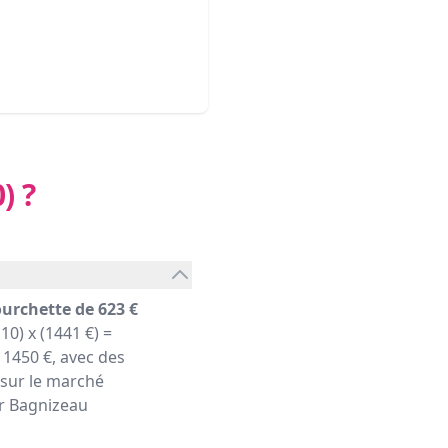
)
?
ourchette de 623 €
10) x (1441 €) =
1450 €, avec des
 sur le marché
er Bagnizeau