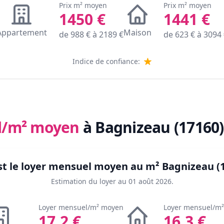
Prix m² moyen
Prix m² moyen
1450
€
1441
€
Appartement
Maison
de
988
€ à
2189
€
de
623
€ à
3094
Indice de confiance:
l/m² moyen
à Bagnizeau (17160)
st le loyer mensuel moyen au m²
Bagnizeau (
Estimation du loyer au
01 août 2026
.
Loyer mensuel/m² moyen
Loyer mensuel/m
17.2
€
16.3
€