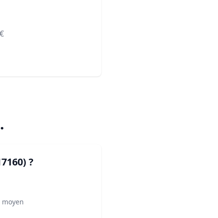
€
.
17160)
?
² moyen