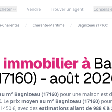
cheter
Vendre
Trouver un agent
Conseils e
u-Charentes
Charente-Maritime
Bagnizeau (17160)
 immobilier à
Ba
17160) - août 20
au m² Bagnizeau (17160)
pour une maison est de
€
. Le
prix moyen au m² Bagnizeau (17160)
pour
 1450 €, avec des
estimations allant de 988 € à 