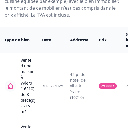
cuisine équipée par exemple) avec le bien immobilier,
le montant de ce mobilier n'est pas compris dans le
prix affiché. La TVA est incluse.
S
Type de bien
Date
Addresse
Prix
h
Vente
d'une
maison
42
pl de l
à
hotel de
Yviers
30-12-2025
ville
à
2
25 000
€
(16210)
Yviers
de
8
(16210)
pièce(s)
-
215
m2
Vente