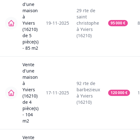
d'une
maison
29
rte de
à
saint
Yviers
19-11-2025
christophe
8
95 000
€
(16210)
à
Yviers
de
5
(16210)
pièce(s)
-
85
m2
Vente
d'une
maison
à
92
rte de
Yviers
barbezieux
17-11-2025
1
120 000
€
(16210)
à
Yviers
de
4
(16210)
pièce(s)
-
104
m2
Vente