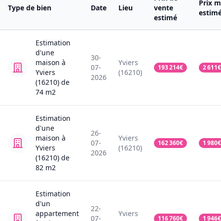
Prix m
Type de bien
Date
Lieu
vente
estim
estimé
Estimation
d'une
30-
maison
à
Yviers
07-
193 214
€
2 611
€
Yviers
(16210)
2026
(16210)
de
74
m2
Estimation
d'une
26-
maison
à
Yviers
07-
162 360
€
1 980
€
Yviers
(16210)
2026
(16210)
de
82
m2
Estimation
d'un
22-
appartement
Yviers
07-
116 760
€
1 946
€