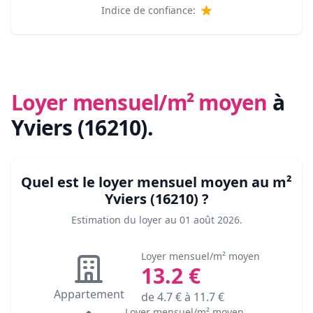
Indice de confiance:
Loyer mensuel/m² moyen
à
Yviers (16210)
.
Quel est le loyer mensuel moyen au m²
Yviers (16210)
?
Estimation du loyer au
01 août 2026
.
Loyer mensuel/m² moyen
13.2
€
Appartement
de
4.7
€ à
11.7
€
Loyer mensuel/m² moyen