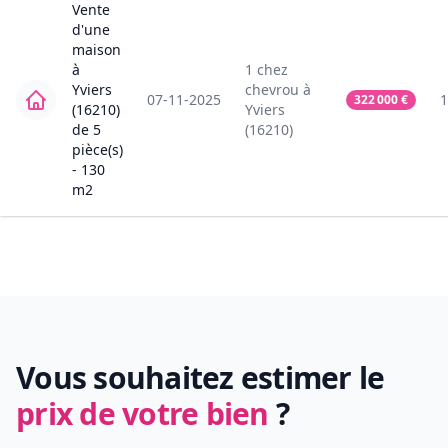
Vente
d'une
maison
à
1
chez
Yviers
chevrou
à
07-11-2025
1
322 000
€
(16210)
Yviers
de
5
(16210)
pièce(s)
-
130
m2
Vous souhaitez estimer le
prix de votre bien
?