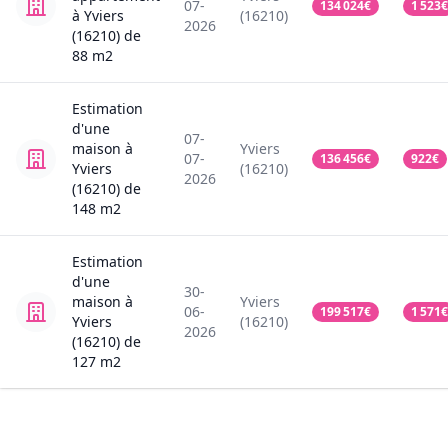
07-
134 024
€
1 523
€
à Yviers
(16210)
2026
(16210)
de
88
m2
Estimation
d'une
07-
maison
à
Yviers
07-
136 456
€
922
€
Yviers
(16210)
2026
(16210)
de
148
m2
Estimation
d'une
30-
maison
à
Yviers
06-
199 517
€
1 571
€
Yviers
(16210)
2026
(16210)
de
127
m2