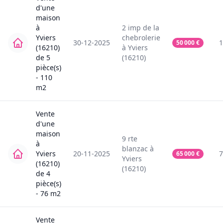
d'une
maison
à
2
imp de la
Yviers
chebrolerie
30-12-2025
1
50 000
€
(16210)
à
Yviers
de
5
(16210)
pièce(s)
-
110
m2
Vente
d'une
maison
9
rte
à
blanzac
à
Yviers
20-11-2025
7
65 000
€
Yviers
(16210)
(16210)
de
4
pièce(s)
-
76
m2
Vente