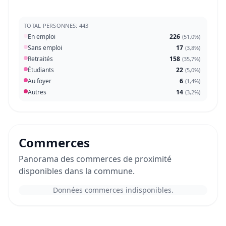
TOTAL PERSONNES: 443
En emploi
226
(
51,0%
)
Sans emploi
17
(
3,8%
)
Retraités
158
(
35,7%
)
Étudiants
22
(
5,0%
)
Au foyer
6
(
1,4%
)
Autres
14
(
3,2%
)
Commerces
Panorama des commerces de proximité
disponibles dans la commune.
Données commerces indisponibles.