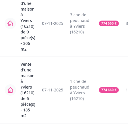
d'une
maison
à
3
che de
Yviers
peuchaud
07-11-2025
3
774 660
€
(16210)
à
Yviers
de
9
(16210)
pièce(s)
-
306
m2
Vente
d'une
maison
à
1
che de
Yviers
peuchaud
07-11-2025
1
774 660
€
(16210)
à
Yviers
de
6
(16210)
pièce(s)
-
185
m2