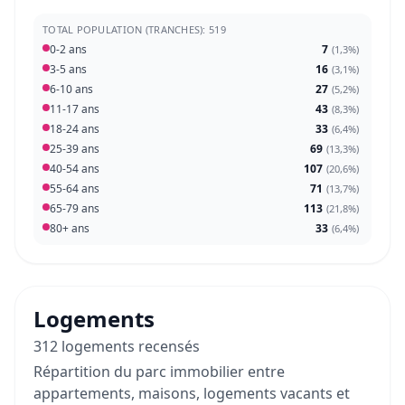
TOTAL POPULATION (TRANCHES): 519
0-2 ans
7
(
1,3%
)
3-5 ans
16
(
3,1%
)
6-10 ans
27
(
5,2%
)
11-17 ans
43
(
8,3%
)
18-24 ans
33
(
6,4%
)
25-39 ans
69
(
13,3%
)
40-54 ans
107
(
20,6%
)
55-64 ans
71
(
13,7%
)
65-79 ans
113
(
21,8%
)
80+ ans
33
(
6,4%
)
Logements
312 logements recensés
Répartition du parc immobilier entre
appartements, maisons, logements vacants et