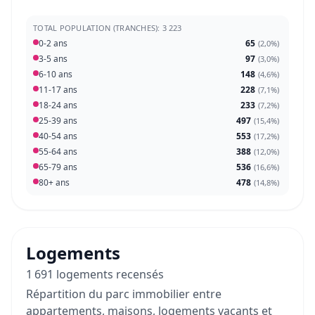
TOTAL POPULATION (TRANCHES): 3 223
0-2 ans
65
(
2,0%
)
3-5 ans
97
(
3,0%
)
6-10 ans
148
(
4,6%
)
11-17 ans
228
(
7,1%
)
18-24 ans
233
(
7,2%
)
25-39 ans
497
(
15,4%
)
40-54 ans
553
(
17,2%
)
55-64 ans
388
(
12,0%
)
65-79 ans
536
(
16,6%
)
80+ ans
478
(
14,8%
)
Logements
1 691 logements recensés
Répartition du parc immobilier entre
appartements, maisons, logements vacants et