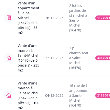
Vente
d'un
2
lot les
appartement
jardins de
à
Saint-
st michel
à
Michel
26-12-2025
119 000
Saint-
(16470)
de
3
Michel
pièce(s) -
55
(16470)
m2
Vente
d'une
2
pl
maison
à
chantoiseau
Saint-Michel
22-12-2025
à
Saint-
336 000
(16470)
de
6
Michel
pièce(s) -
235
(16470)
m2
Vente
d'une
16
rue de l
maison
à
angoumois
Saint-Michel
04-12-2025
à
Saint-
213 300
(16470)
de
5
Michel
pièce(s) -
100
(16470)
m2