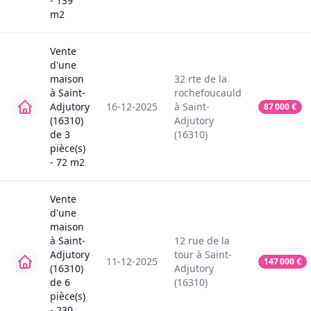
-
139
m2
Vente
d'une
maison
32
rte de la
à
Saint-
rochefoucauld
Adjutory
16-12-2025
à
Saint-
87 000
€
(16310)
Adjutory
de
3
(16310)
pièce(s)
-
72
m2
Vente
d'une
maison
à
Saint-
12
rue de la
Adjutory
tour
à
Saint-
11-12-2025
147 000
€
(16310)
Adjutory
de
6
(16310)
pièce(s)
-
230