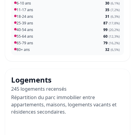
6-10 ans
30
(
6,1%
)
11-17 ans
35
(
7,2%
)
18-24 ans
31
(
6,3%
)
25-39 ans
87
(
17,8%
)
40-54 ans
99
(
20,2%
)
55-64 ans
60
(
12,3%
)
65-79 ans
79
(
16,2%
)
80+ ans
32
(
6,5%
)
Logements
245 logements recensés
Répartition du parc immobilier entre
appartements, maisons, logements vacants et
résidences secondaires.