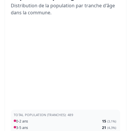
Distribution de la population par tranche d'âge
dans la commune.
TOTAL POPULATION (TRANCHES): 489
0-2 ans
15
(
3,1%
)
3-5 ans
21
(
4,3%
)