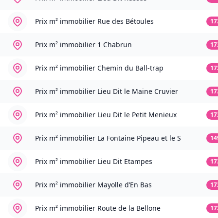
Prix m² immobilier
Rue des Bétoules
17
Prix m² immobilier
1 Chabrun
17
Prix m² immobilier
Chemin du Ball-trap
17
Prix m² immobilier
Lieu Dit le Maine Cruvier
17
Prix m² immobilier
Lieu Dit le Petit Menieux
17
Prix m² immobilier
La Fontaine Pipeau et le S
14
Prix m² immobilier
Lieu Dit Etampes
17
Prix m² immobilier
Mayolle d’En Bas
17
Prix m² immobilier
Route de la Bellone
17