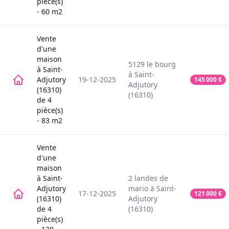
pièce(s)
-
60
m2
Vente
d'une
maison
5129
le bourg
à
Saint-
à
Saint-
Adjutory
19-12-2025
145 000
€
Adjutory
(16310)
(16310)
de
4
pièce(s)
-
83
m2
Vente
d'une
maison
à
Saint-
2
landes de
Adjutory
mario
à
Saint-
17-12-2025
121 000
€
(16310)
Adjutory
de
4
(16310)
pièce(s)