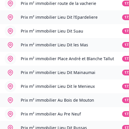
Prix m² immobilier
route de la vacherie
17
Prix m² immobilier
Lieu Dit l’Epardeliere
17
Prix m² immobilier
Lieu Dit Suau
17
Prix m² immobilier
Lieu Dit les Mas
17
Prix m² immobilier
Place André et Blanche Tallut
17
Prix m² immobilier
Lieu Dit Mainaumai
17
Prix m² immobilier
Lieu Dit le Menieux
17
Prix m² immobilier
Au Bois de Mouton
17
Prix m² immobilier
Au Pre Neuf
17
Prix m² immobilier
Lieu Dit Russas
17