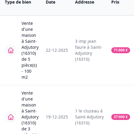
Type de bien
Date
Addresse
Prix
Vente
d'une
maison
à
Saint-
3
imp jean
Adjutory
faure
à
Saint-
22-12-2025
71 000
€
(16310)
Adjutory
de
5
(16310)
pièce(s)
-
100
m2
Vente
d'une
maison
à
Saint-
1
le cluzeau
à
Adjutory
19-12-2025
Saint-Adjutory
37 000
€
(16310)
(16310)
de
3