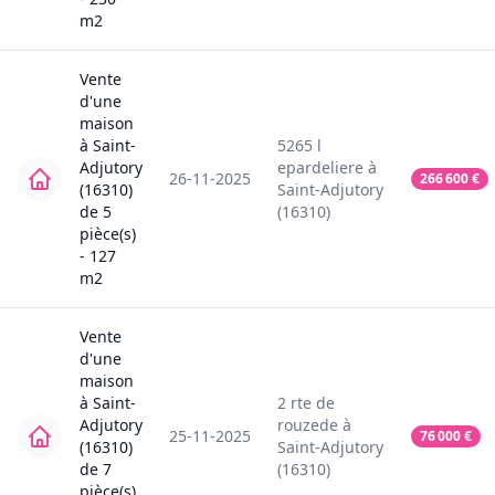
m2
Vente
d'une
maison
à
Saint-
5265
l
Adjutory
epardeliere
à
26-11-2025
266 600
€
(16310)
Saint-Adjutory
de
5
(16310)
pièce(s)
-
127
m2
Vente
d'une
maison
à
Saint-
2
rte de
Adjutory
rouzede
à
25-11-2025
76 000
€
(16310)
Saint-Adjutory
de
7
(16310)
pièce(s)