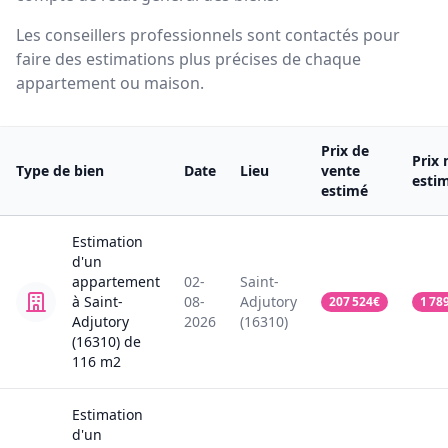
Les conseillers professionnels sont contactés pour
faire des estimations plus précises de chaque
appartement ou maison.
Prix de
Prix 
Type de bien
Date
Lieu
vente
esti
estimé
Estimation
d'un
appartement
02-
Saint-
à Saint-
08-
Adjutory
207 524
€
1 78
Adjutory
2026
(16310)
(16310)
de
116
m2
Estimation
d'un