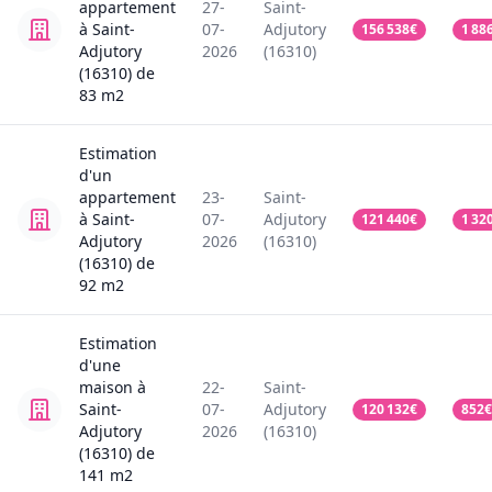
appartement
27-
Saint-
à Saint-
07-
Adjutory
156 538
€
1 88
Adjutory
2026
(16310)
(16310)
de
83
m2
Estimation
d'un
appartement
23-
Saint-
à Saint-
07-
Adjutory
121 440
€
1 32
Adjutory
2026
(16310)
(16310)
de
92
m2
Estimation
d'une
maison
à
22-
Saint-
Saint-
07-
Adjutory
120 132
€
852
€
Adjutory
2026
(16310)
(16310)
de
141
m2