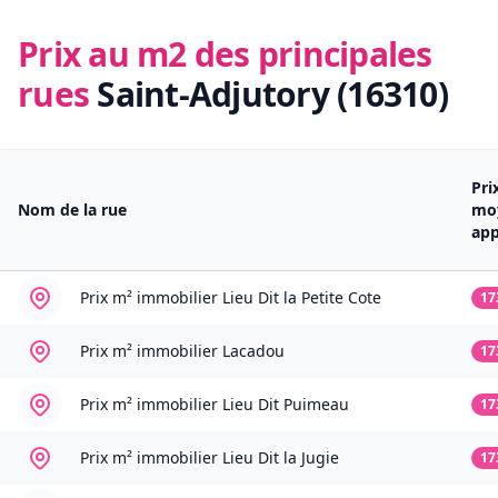
Prix au m2 des principales
rues
Saint-Adjutory (16310)
Pri
Nom de la rue
mo
ap
Prix m² immobilier
Lieu Dit la Petite Cote
17
Prix m² immobilier
Lacadou
17
Prix m² immobilier
Lieu Dit Puimeau
17
Prix m² immobilier
Lieu Dit la Jugie
17