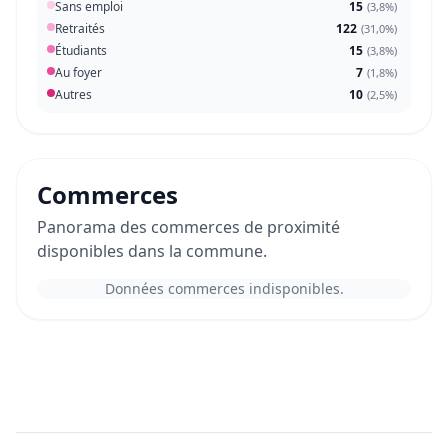
Sans emploi
15
(
3,8%
)
Retraités
122
(
31,0%
)
Étudiants
15
(
3,8%
)
Au foyer
7
(
1,8%
)
Autres
10
(
2,5%
)
Commerces
Panorama des commerces de proximité
disponibles dans la commune.
Données commerces indisponibles.