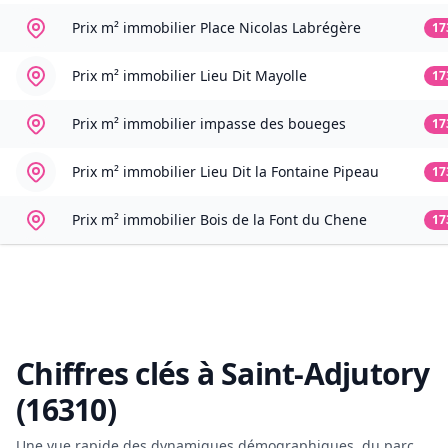
Prix m² immobilier
Place Nicolas Labrégère
17
Prix m² immobilier
Lieu Dit Mayolle
17
Prix m² immobilier
impasse des boueges
17
Prix m² immobilier
Lieu Dit la Fontaine Pipeau
17
Prix m² immobilier
Bois de la Font du Chene
17
Chiffres clés à
Saint-Adjutory
(16310)
Une vue rapide des dynamiques démographiques, du parc