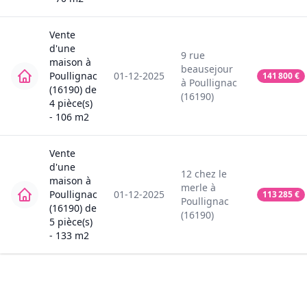
Vente
d'une
9
rue
maison
à
beausejour
Poullignac
01-12-2025
141 800
€
à
Poullignac
(16190)
de
(16190)
4
pièce(s)
-
106
m2
Vente
d'une
12
chez le
maison
à
merle
à
Poullignac
01-12-2025
113 285
€
Poullignac
(16190)
de
(16190)
5
pièce(s)
-
133
m2