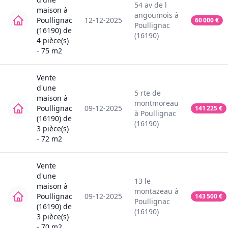
54
av de l
maison
à
angoumois
à
Poullignac
12-12-2025
60 000
€
Poullignac
(16190)
de
(16190)
4
pièce(s)
-
75
m2
Vente
d'une
5
rte de
maison
à
montmoreau
Poullignac
09-12-2025
141 225
€
à
Poullignac
(16190)
de
(16190)
3
pièce(s)
-
72
m2
Vente
d'une
13
le
maison
à
montazeau
à
Poullignac
09-12-2025
143 500
€
Poullignac
(16190)
de
(16190)
3
pièce(s)
-
70
m2