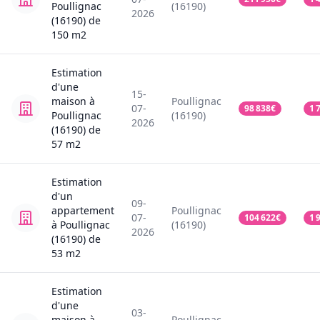
Poullignac
(16190)
2026
(16190)
de
150
m2
Estimation
d'une
15-
maison
à
Poullignac
07-
98 838
€
1 
Poullignac
(16190)
2026
(16190)
de
57
m2
Estimation
d'un
09-
appartement
Poullignac
07-
104 622
€
1 
à Poullignac
(16190)
2026
(16190)
de
53
m2
Estimation
d'une
03-
maison
à
Poullignac