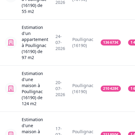
2026
(16190)
de
55
m2
Estimation
d'un
24-
appartement
Poullignac
07-
136 673
€
1 
à Poullignac
(16190)
2026
(16190)
de
97
m2
Estimation
d'une
20-
maison
à
Poullignac
07-
210 428
€
1 
Poullignac
(16190)
2026
(16190)
de
124
m2
Estimation
d'une
17-
maison
à
Poullignac
07-
211 950
€
1 