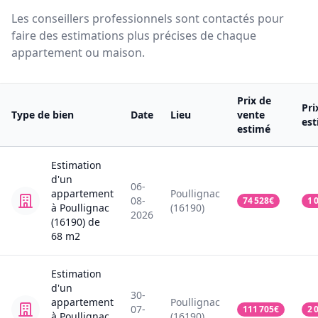
Les conseillers professionnels sont contactés pour
faire des estimations plus précises de chaque
appartement ou maison.
Prix de
Pri
Type de bien
Date
Lieu
vente
es
estimé
Estimation
d'un
06-
appartement
Poullignac
08-
74 528
€
1 
à Poullignac
(16190)
2026
(16190)
de
68
m2
Estimation
d'un
30-
appartement
Poullignac
07-
111 705
€
2 
à Poullignac
(16190)