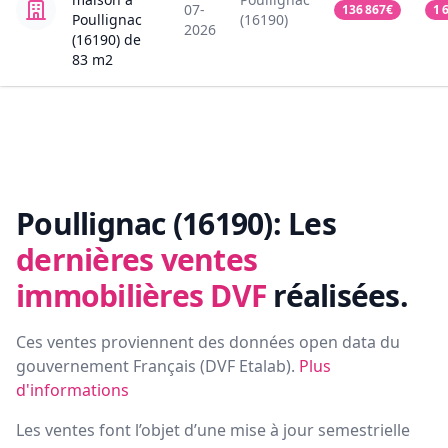
07-
136 867
€
1 
Poullignac
(16190)
2026
(16190)
de
83
m2
Poullignac (16190):
Les
dernières ventes
immobilières DVF
réalisées.
Ces ventes proviennent des données open data du
gouvernement Français (
DVF Etalab
).
Plus
d'informations
Les ventes font l’objet d’une mise à jour semestrielle