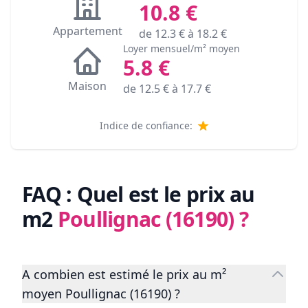
10.8
€
Appartement
de
12.3
€ à
18.2
€
Loyer mensuel/m² moyen
5.8
€
Maison
de
12.5
€ à
17.7
€
Indice de confiance:
FAQ : Quel est le prix au
m2
Poullignac (16190)
?
A combien est estimé le prix au m²
moyen Poullignac (16190) ?