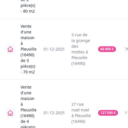
pièce(s)
-
80
m2
Vente
d'une
3
rue de
maison
la grange
à
des
Pleuville
01-12-2025
7
66 000
€
mottes
à
(16490)
Pleuville
de
3
(16490)
pièce(s)
-
70
m2
Vente
d'une
maison
à
27
rue
Pleuville
noel noel
01-12-2025
1
127 500
€
(16490)
à
Pleuville
de
4
(16490)
pièce(s)