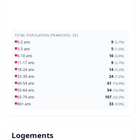
TOTAL POPULATION (TRANCHES): 332
0-2 ans
9
(
2,7%
)
3-5 ans
5
(
1,5%
)
6-10 ans
16
(
4,8%
)
11-17 ans
9
(
2,7%
)
18-24 ans
14
(
4,2%
)
25-39 ans
24
(
7,2%
)
40-54 ans
61
(
18,4%
)
55-64 ans
54
(
16,3%
)
65-79 ans
107
(
32,2%
)
80+ ans
33
(
9,9%
)
Logements