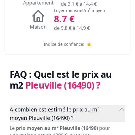
Appartement
de
3.1
€ à
14.4
€
Loyer mensuel/m² moyen
8.7
€
Maison
de
9.8
€ à
14.9
€
Indice de confiance:
FAQ : Quel est le prix au
m2
Pleuville (16490)
?
A combien est estimé le prix au m²
moyen Pleuville (16490) ?
Le
prix moyen au m² Pleuville (16490)
pour