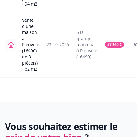
-
94
m2
Vente
d'une
maison
5
la
à
grange
Pleuville
23-10-2025
marechal
6
57 260
€
(16490)
à
Pleuville
de
3
(16490)
pièce(s)
-
62
m2
Vous souhaitez estimer le