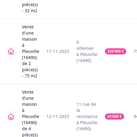
pièce(s)
-
32
m2
Vente
d'une
maison
6
à
villemier
Pleuville
17-11-2025
7
329 900
€
à
Pleuville
(16490)
(16490)
de
2
pièce(s)
-
75
m2
Vente
d'une
maison
11
rue de
à
la
Pleuville
12-11-2025
resistance
9
63 000
€
(16490)
à
Pleuville
de
4
(16490)
pièce(s)