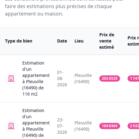
faire des estimations plus précises de chaque
appartement ou maison.
Prix de
Prix 
Type de bien
Date
Lieu
vente
esti
estimé
Estimation
d'un
01-
appartement
Pleuville
08-
202 652
€
1 74
à Pleuville
(16490)
2026
(16490)
de
116
m2
Estimation
d'un
23-
appartement
Pleuville
07-
184 836
€
2 53
à Pleuville
(16490)
2026
(16490)
de