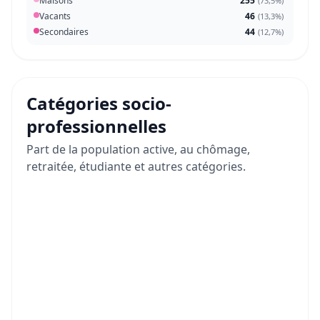
Maisons
255
(
73,5%
)
Vacants
46
(
13,3%
)
Secondaires
44
(
12,7%
)
Catégories socio-
professionnelles
Part de la population active, au chômage,
retraitée, étudiante et autres catégories.