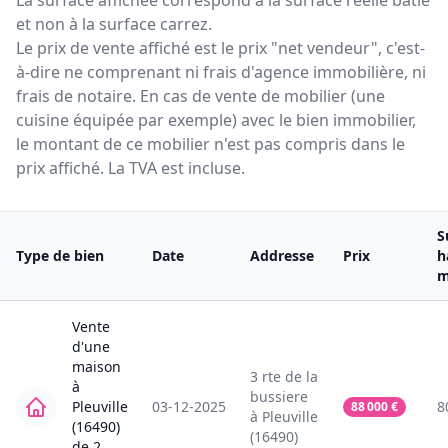
La surface affichée correspond à la surface réelle bâtie
et non à la surface carrez.
Le prix de vente affiché est le prix "net vendeur", c'est-
à-dire ne comprenant ni frais d'agence immobilière, ni
frais de notaire. En cas de vente de mobilier (une
cuisine équipée par exemple) avec le bien immobilier,
le montant de ce mobilier n'est pas compris dans le
prix affiché. La TVA est incluse.
S
Type de bien
Date
Addresse
Prix
h
m
Vente
d'une
maison
3
rte de la
à
bussiere
Pleuville
03-12-2025
8
88 000
€
à
Pleuville
(16490)
(16490)
de
2