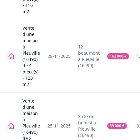
-
116
m2
Vente
d'une
maison
à
12
Pleuville
beaumont
28-11-2025
1
162 000
€
(16490)
à
Pleuville
de
4
(16490)
pièce(s)
-
123
m2
Vente
d'une
maison
3
rte de
à
benest
à
Pleuville
25-11-2025
3
39 000
€
Pleuville
(16490)
(16490)
de
2