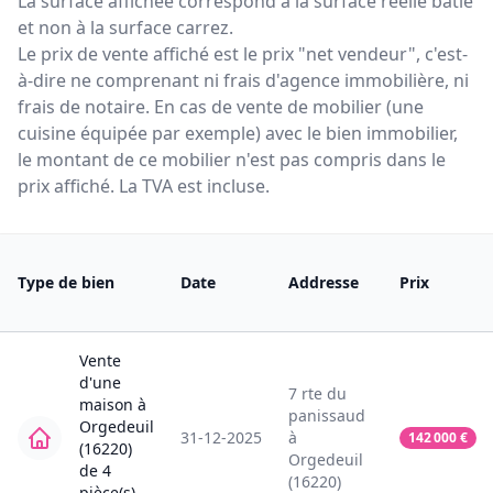
La surface affichée correspond à la surface réelle bâtie
et non à la surface carrez.
Le prix de vente affiché est le prix "net vendeur", c'est-
à-dire ne comprenant ni frais d'agence immobilière, ni
frais de notaire. En cas de vente de mobilier (une
cuisine équipée par exemple) avec le bien immobilier,
le montant de ce mobilier n'est pas compris dans le
prix affiché. La TVA est incluse.
Type de bien
Date
Addresse
Prix
Vente
d'une
7
rte du
maison
à
panissaud
Orgedeuil
31-12-2025
à
142 000
€
(16220)
Orgedeuil
de
4
(16220)
pièce(s) -