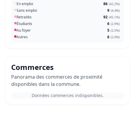
En emploi
86
(
42,2%
)
Sans emploi
9
(
4,4%
)
Retraités
92
(
45,1%
)
Étudiants
6
(
2,9%
)
Au foyer
5
(
2,5%
)
Autres
6
(
2,9%
)
Commerces
Panorama des commerces de proximité
disponibles dans la commune.
Données commerces indisponibles.