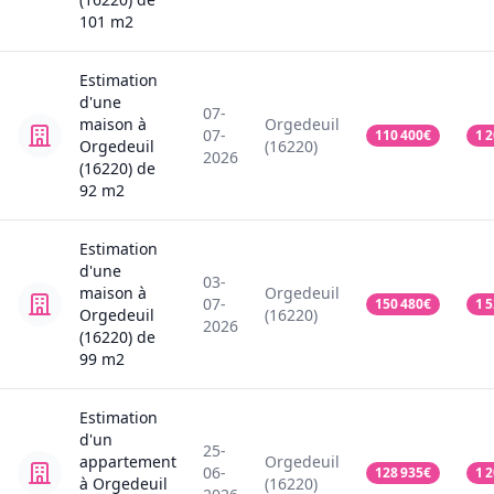
101
m2
Estimation
d'une
07-
maison
à
Orgedeuil
07-
110 400
€
1 
Orgedeuil
(16220)
2026
(16220)
de
92
m2
Estimation
d'une
03-
maison
à
Orgedeuil
07-
150 480
€
1 
Orgedeuil
(16220)
2026
(16220)
de
99
m2
Estimation
d'un
25-
appartement
Orgedeuil
06-
128 935
€
1 
à Orgedeuil
(16220)