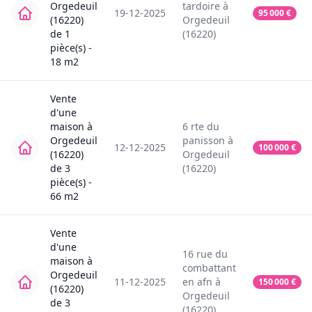
Orgedeuil
tardoire
à
19-12-2025
95 000
€
(16220)
Orgedeuil
de
1
(16220)
pièce(s) -
18
m2
Vente
d'une
maison
à
6
rte du
Orgedeuil
panisson
à
12-12-2025
100 000
€
(16220)
Orgedeuil
de
3
(16220)
pièce(s) -
66
m2
Vente
d'une
16
rue du
maison
à
combattant
Orgedeuil
11-12-2025
en afn
à
150 000
€
(16220)
Orgedeuil
de
3
(16220)