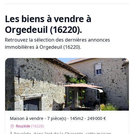
Les biens à vendre
à
Orgedeuil (16220)
.
Retrouvez la sélection des dernières annonces
immobilières
à Orgedeuil (16220)
.
Maison à vendre - 7 pièce(s) - 145m2 - 249 000 €
Rouzède
(
16220
)
À Rouzède, dans l'est de la Charente, cette maison