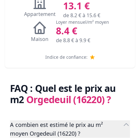
13.1
€
Appartement
de
8.2
€ à
15.6
€
Loyer mensuel/m² moyen
8.4
€
Maison
de
8.8
€ à
9.9
€
Indice de confiance:
FAQ : Quel est le prix au
m2
Orgedeuil (16220)
?
A combien est estimé le prix au m²
moyen Orgedeuil (16220) ?