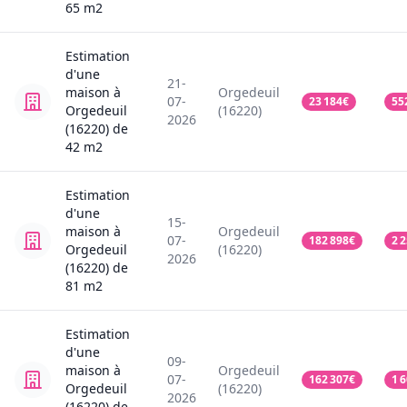
65
m2
Estimation
d'une
21-
maison
à
Orgedeuil
07-
23 184
€
55
Orgedeuil
(16220)
2026
(16220)
de
42
m2
Estimation
d'une
15-
maison
à
Orgedeuil
07-
182 898
€
2 
Orgedeuil
(16220)
2026
(16220)
de
81
m2
Estimation
d'une
09-
maison
à
Orgedeuil
07-
162 307
€
1 
Orgedeuil
(16220)
2026
(16220)
de