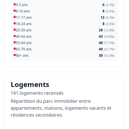
3-5 ans
6
(
2,7%
)
6-10 ans
8
(
3,5%
)
11-17 ans
12
(
5,3%
)
18-24 ans
8
(
3,5%
)
25-39 ans
29
(
12,8%
)
40-54 ans
43
(
19,0%
)
55-64 ans
40
(
17,7%
)
65-79 ans
49
(
21,7%
)
80+ ans
30
(
13,3%
)
Logements
141 logements recensés
Répartition du parc immobilier entre
appartements, maisons, logements vacants et
résidences secondaires.