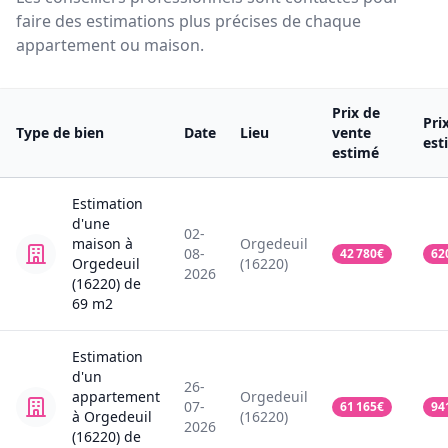
faire des estimations plus précises de chaque
appartement ou maison.
Prix de
Pri
Type de bien
Date
Lieu
vente
est
estimé
Estimation
d'une
02-
maison
à
Orgedeuil
08-
42 780
€
62
Orgedeuil
(16220)
2026
(16220)
de
69
m2
Estimation
d'un
26-
appartement
Orgedeuil
07-
61 165
€
94
à Orgedeuil
(16220)
2026
(16220)
de