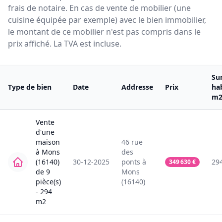
frais de notaire. En cas de vente de mobilier (une
cuisine équipée par exemple) avec le bien immobilier,
le montant de ce mobilier n'est pas compris dans le
prix affiché. La TVA est incluse.
Su
Type de bien
Date
Addresse
Prix
ha
m
Vente
d'une
maison
46
rue
à
Mons
des
(16140)
30-12-2025
ponts
à
29
349 630
€
de
9
Mons
pièce(s)
(16140)
-
294
m2