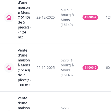
d'une
maison
5015
le
à
Mons
bourg
à
(16140)
22-12-2025
12
41 000
€
Mons
de
5
(16140)
pièce(s)
-
124
m2
Vente
d'une
maison
5270
le
à
Mons
bourg
à
22-12-2025
60
41 000
€
(16140)
Mons
de
2
(16140)
pièce(s)
-
60
m2
Vente
d'une
maison
5273