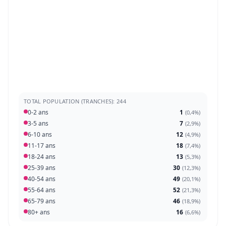
TOTAL POPULATION (TRANCHES): 244
0-2 ans
1
(
0,4%
)
3-5 ans
7
(
2,9%
)
6-10 ans
12
(
4,9%
)
11-17 ans
18
(
7,4%
)
18-24 ans
13
(
5,3%
)
25-39 ans
30
(
12,3%
)
40-54 ans
49
(
20,1%
)
55-64 ans
52
(
21,3%
)
65-79 ans
46
(
18,9%
)
80+ ans
16
(
6,6%
)