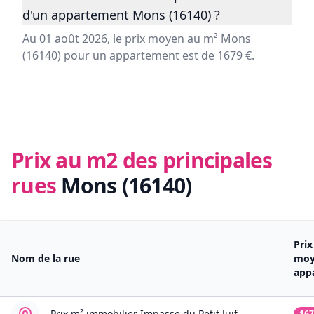
d'un appartement Mons (16140) ?
Au 01 août 2026, le prix moyen au m² Mons
(16140) pour un appartement est de 1679 €.
Prix au m2 des principales
rues
Mons (16140)
Pri
Nom de la rue
moy
app
Prix m² immobilier
Impasse du Petit Juif
167