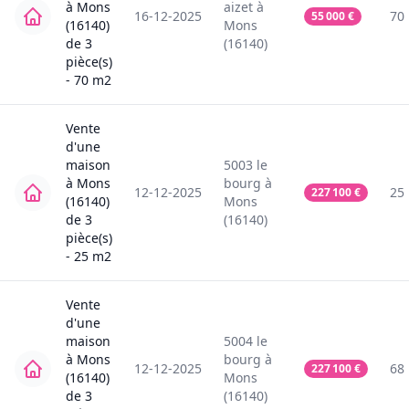
à
Mons
aizet
à
16-12-2025
70
55 000
€
(16140)
Mons
de
3
(16140)
pièce(s)
-
70
m2
Vente
d'une
maison
5003
le
à
Mons
bourg
à
12-12-2025
25
227 100
€
(16140)
Mons
de
3
(16140)
pièce(s)
-
25
m2
Vente
d'une
maison
5004
le
à
Mons
bourg
à
12-12-2025
68
227 100
€
(16140)
Mons
de
3
(16140)