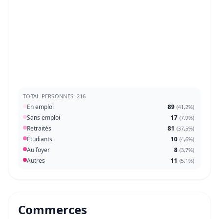
TOTAL PERSONNES: 216
En emploi
89
(
41,2%
)
Sans emploi
17
(
7,9%
)
Retraités
81
(
37,5%
)
Étudiants
10
(
4,6%
)
Au foyer
8
(
3,7%
)
Autres
11
(
5,1%
)
Commerces