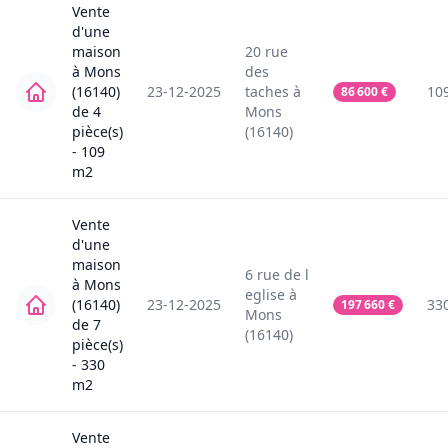
Vente
d'une
maison
20
rue
à
Mons
des
(16140)
23-12-2025
taches
à
10
86 600
€
de
4
Mons
pièce(s)
(16140)
-
109
m2
Vente
d'une
maison
6
rue de l
à
Mons
eglise
à
(16140)
23-12-2025
33
197 660
€
Mons
de
7
(16140)
pièce(s)
-
330
m2
Vente