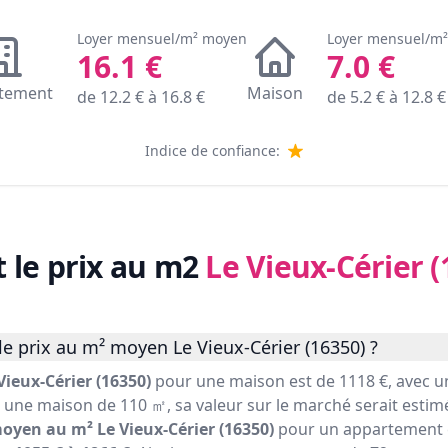
Loyer mensuel/m² moyen
Loyer mensuel/m
16.1
€
7.0
€
tement
Maison
de
12.2
€ à
16.8
€
de
5.2
€ à
12.8
€
Indice de confiance:
t le prix au m2
Le Vieux-Cérier (
e prix au m² moyen Le Vieux-Cérier (16350) ?
ieux-Cérier (16350)
pour une maison est de 1118 €, avec 
r une maison de 110 ㎡, sa valeur sur le marché serait estimé
moyen au m² Le Vieux-Cérier (16350)
pour un appartement e