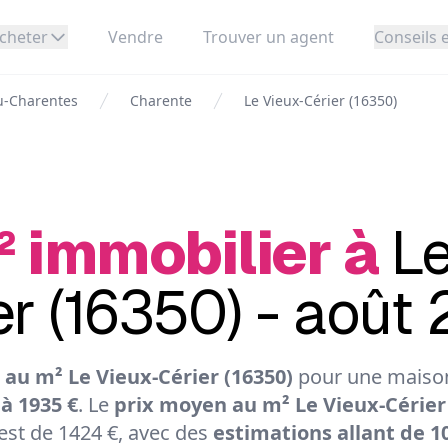
cheter
Vendre
Trouver un agent
Conseils e
u-Charentes
Charente
Le Vieux-Cérier (16350)
² immobilier à
Le
er (16350) - août
au m² Le Vieux-Cérier (16350)
pour une maison
 à 1935 €
. Le
prix moyen au m² Le Vieux-Cérier
st de 1424 €, avec des
estimations allant de 10