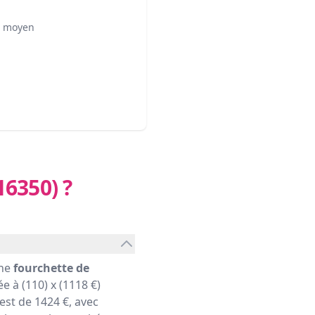
² moyen
16350)
?
une
fourchette de
e à (110) x (1118 €)
st de 1424 €, avec