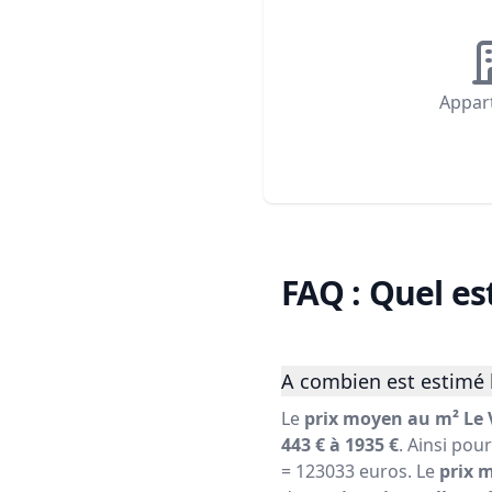
Appar
FAQ : Quel es
A combien est estimé l
Le
prix moyen au m² Le V
443 € à 1935 €
. Ainsi pou
= 123033 euros. Le
prix 