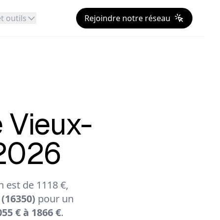
t outils
Rejoindre notre réseau
 Vieux-
 2026
 est de 1118 €,
 (16350)
pour un
55 € à 1866 €
.