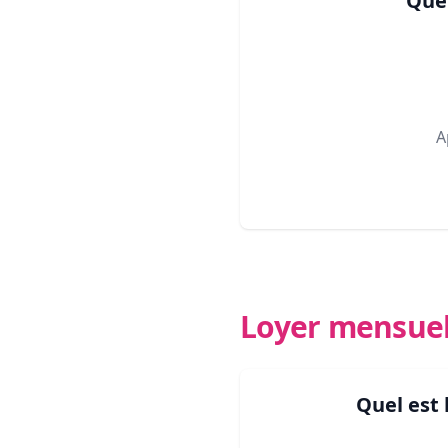
Quel
A
Loyer mensue
Quel est