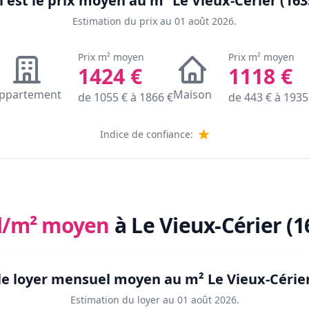
 est le prix moyen au m²
Le Vieux-Cérier (163
Estimation du prix au
01 août 2026
.
Prix m² moyen
Prix m² moyen
1424
€
1118
€
ppartement
Maison
de
1055
€ à
1866
€
de
443
€ à
1935
Indice de confiance:
l/m² moyen
à Le Vieux-Cérier (1
 le loyer mensuel moyen au m²
Le Vieux-Cérier
Estimation du loyer au
01 août 2026
.