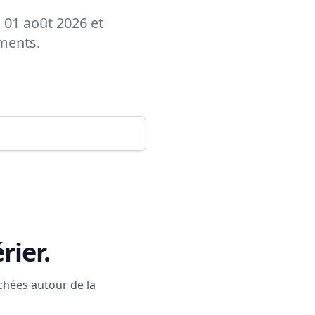
u 01 août 2026 et
ements.
rier
.
rchées autour de la