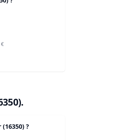
50)
?
€
6350)
.
 (16350)
?