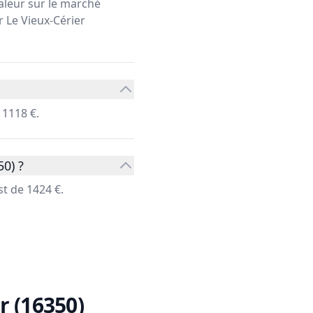
aleur sur le marché
r Le Vieux-Cérier
 1118 €.
0) ?
t de 1424 €.
r (16350)