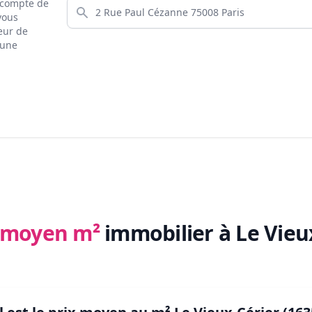
s compte de
 vous
eur de
 une
x moyen m²
immobilier
à Le Vieu