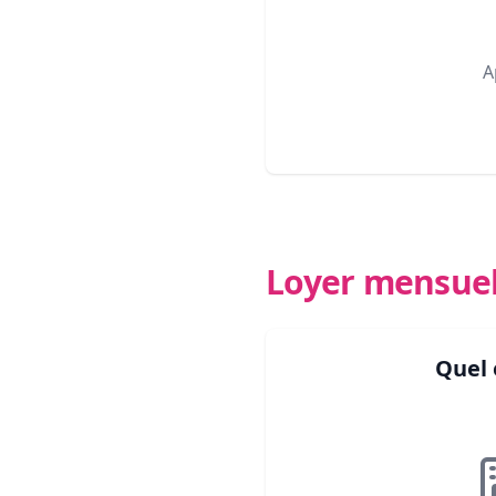
A
Loyer mensue
Quel 