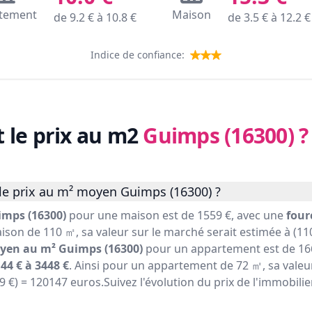
tement
Maison
de
9.2
€ à
10.8
€
de
3.5
€ à
12.2
€
Indice de confiance:
t le prix au m2
Guimps (16300)
?
le prix au m² moyen Guimps (16300) ?
imps (16300)
pour une maison est de 1559 €, avec une
four
ison de 110 ㎡, sa valeur sur le marché serait estimée à (110
yen au m² Guimps (16300)
pour un appartement est de 166
44 € à 3448 €
. Ainsi pour un appartement de 72 ㎡, sa valeu
69 €) = 120147 euros.Suivez l'évolution du prix de l'immobil