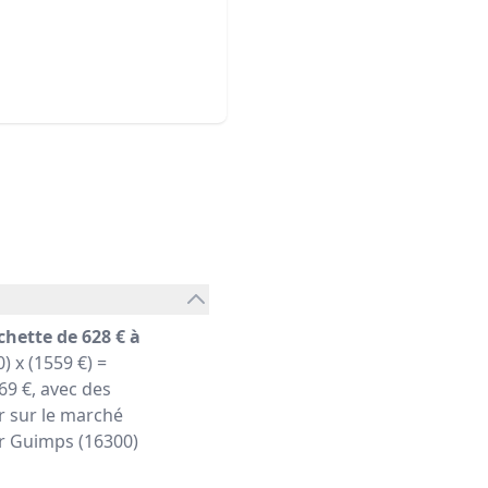
chette de 628 € à
) x (1559 €) =
9 €, avec des
r sur le marché
ier Guimps (16300)