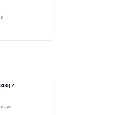
€
300)
?
² moyen