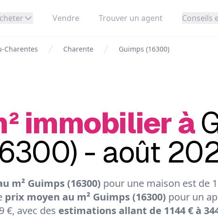
cheter
Vendre
Trouver un agent
Conseils e
u-Charentes
Charente
Guimps (16300)
m² immobilier à
G
16300) - août 20
au m² Guimps (16300)
pour une maison est de 15
Le
prix moyen au m² Guimps (16300)
pour un ap
9 €, avec des
estimations allant de 1144 € à 34