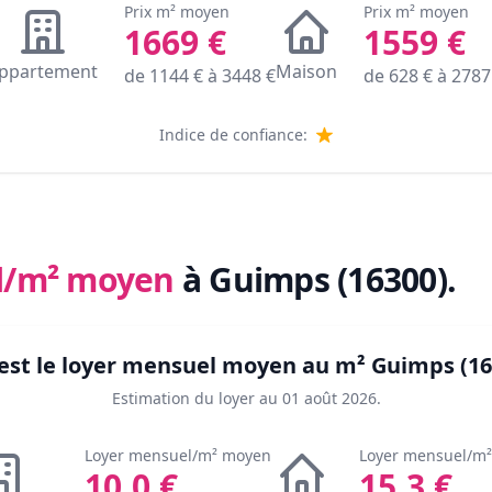
Prix m² moyen
Prix m² moyen
1669
€
1559
€
ppartement
Maison
de
1144
€ à
3448
€
de
628
€ à
2787
Indice de confiance:
l/m² moyen
à Guimps (16300)
.
est le loyer mensuel moyen au m²
Guimps (16
Estimation du loyer au
01 août 2026
.
Loyer mensuel/m² moyen
Loyer mensuel/m
10.0
€
15.3
€