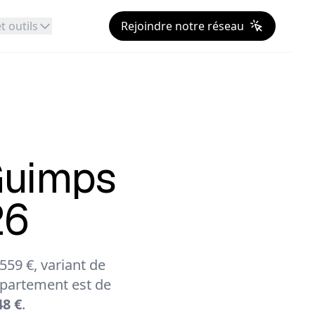
t outils
Rejoindre notre réseau
uimps
26
59 €, variant de
partement est de
48 €
.