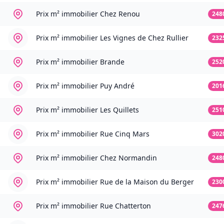
Prix m² immobilier
Chez Renou
248
Prix m² immobilier
Les Vignes de Chez Rullier
232
Prix m² immobilier
Brande
252
Prix m² immobilier
Puy André
201
Prix m² immobilier
Les Quillets
251
Prix m² immobilier
Rue Cinq Mars
302
Prix m² immobilier
Chez Normandin
248
Prix m² immobilier
Rue de la Maison du Berger
230
Prix m² immobilier
Rue Chatterton
247