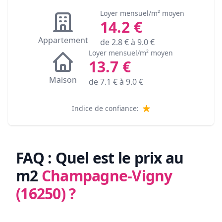
Loyer mensuel/m² moyen
14.2
€
Appartement
de
2.8
€ à
9.0
€
Loyer mensuel/m² moyen
13.7
€
Maison
de
7.1
€ à
9.0
€
Indice de confiance:
FAQ : Quel est le prix au
m2
Champagne-Vigny
(16250)
?