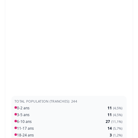
TOTAL POPULATION (TRANCHES): 244
0-2 ans
11
(
4,5%
)
3-5 ans
11
(
4,5%
)
6-10 ans
27
(
11,1%
)
11-17 ans
14
(
5,7%
)
18-24 ans
3
(
1,2%
)