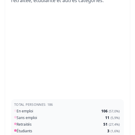
retraitée, étudiante et autres catégories.
TOTAL PERSONNES: 186
En emploi
106
(
57,0%
)
Sans emploi
11
(
5,9%
)
Retraités
51
(
27,4%
)
Étudiants
3
(
1,6%
)