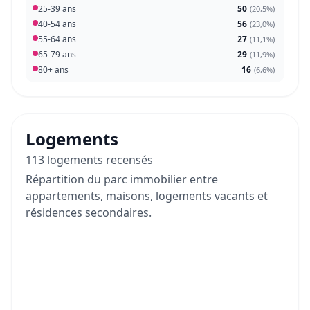
25-39 ans
50
(
20,5%
)
40-54 ans
56
(
23,0%
)
55-64 ans
27
(
11,1%
)
65-79 ans
29
(
11,9%
)
80+ ans
16
(
6,6%
)
Logements
113 logements recensés
Répartition du parc immobilier entre
appartements, maisons, logements vacants et
résidences secondaires.