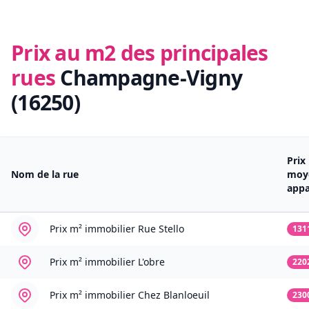
Prix au m2 des principales
rues
Champagne-Vigny
(16250)
Prix
Nom de la rue
moy
app
Prix m² immobilier
Rue Stello
131
Prix m² immobilier
L'obre
220
Prix m² immobilier
Chez Blanloeuil
230