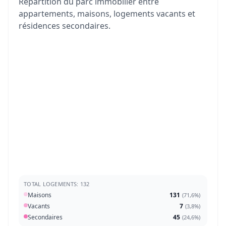
Répartition du parc immobilier entre
appartements, maisons, logements vacants et
résidences secondaires.
TOTAL LOGEMENTS: 132
Maisons
131
(
71,6%
)
Vacants
7
(
3,8%
)
Secondaires
45
(
24,6%
)