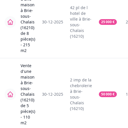
maison
42
pl de l
à
Brie-
hotel de
sous-
ville
à
Brie-
Chalais
30-12-2025
2
25 000
€
sous-
(16210)
Chalais
de
8
(16210)
pièce(s)
-
215
m2
Vente
d'une
maison
2
imp de la
à
Brie-
chebrolerie
sous-
à
Brie-
Chalais
30-12-2025
1
50 000
€
sous-
(16210)
Chalais
de
5
(16210)
pièce(s)
-
110
m2