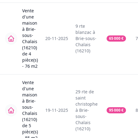
Vente
d'une
maison
9
rte
à
Brie-
blanzac
à
sous-
20-11-2025
Brie-sous-
7
65 000
€
Chalais
Chalais
(16210)
(16210)
de
4
pièce(s)
-
76
m2
Vente
d'une
29
rte de
maison
saint
à
Brie-
christophe
sous-
19-11-2025
à
Brie-
8
95 000
€
Chalais
sous-
(16210)
Chalais
de
5
(16210)
pièce(s)
-
85
m2