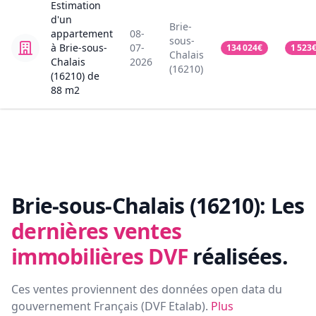
Estimation
d'un
Brie-
appartement
08-
sous-
à Brie-sous-
07-
134 024
€
1 523
Chalais
Chalais
2026
(16210)
(16210)
de
88
m2
Brie-sous-Chalais (16210):
Les
dernières ventes
immobilières DVF
réalisées.
Ces ventes proviennent des données open data du
gouvernement Français (
DVF Etalab
).
Plus