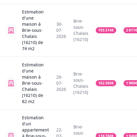
Estimation
d'une
Brie-
maison
à
30-
sous-
Brie-sous-
07-
193 214
€
2 611
Chalais
Chalais
2026
(16210)
(16210)
de
74
m2
Estimation
d'une
Brie-
maison
à
26-
sous-
Brie-sous-
07-
162 360
€
1 980
Chalais
Chalais
2026
(16210)
(16210)
de
82
m2
Estimation
d'un
Brie-
appartement
22-
sous-
à Brie-sous-
07-
116 760
€
1 946