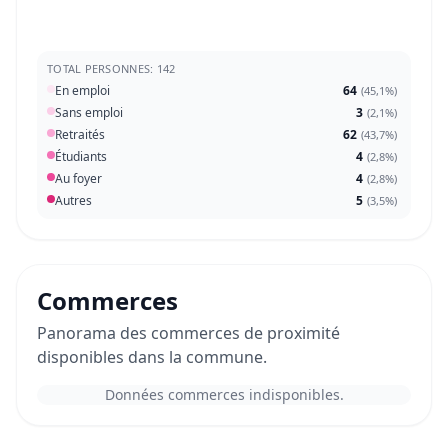
TOTAL PERSONNES: 142
En emploi
64
(
45,1%
)
Sans emploi
3
(
2,1%
)
Retraités
62
(
43,7%
)
Étudiants
4
(
2,8%
)
Au foyer
4
(
2,8%
)
Autres
5
(
3,5%
)
Commerces
Panorama des commerces de proximité
disponibles dans la commune.
Données commerces indisponibles.