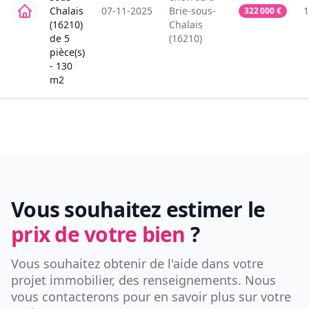
Chalais
07-11-2025
Brie-sous-
1
322 000
€
(16210)
Chalais
de
5
(16210)
pièce(s)
-
130
m2
Vous souhaitez estimer le
prix de votre bien
?
Vous souhaitez obtenir de l'aide dans votre
projet immobilier, des renseignements. Nous
vous contacterons pour en savoir plus sur votre