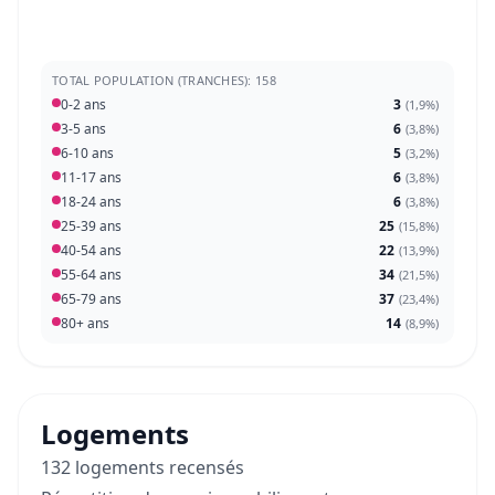
TOTAL POPULATION (TRANCHES): 158
0-2 ans
3
(
1,9%
)
3-5 ans
6
(
3,8%
)
6-10 ans
5
(
3,2%
)
11-17 ans
6
(
3,8%
)
18-24 ans
6
(
3,8%
)
25-39 ans
25
(
15,8%
)
40-54 ans
22
(
13,9%
)
55-64 ans
34
(
21,5%
)
65-79 ans
37
(
23,4%
)
80+ ans
14
(
8,9%
)
Logements
132 logements recensés