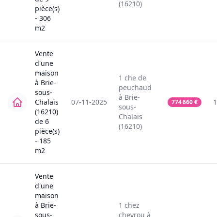
(16210)
pièce(s)
-
306
m2
Vente
d'une
maison
1
che de
à
Brie-
peuchaud
sous-
à
Brie-
Chalais
07-11-2025
1
774 660
€
sous-
(16210)
Chalais
de
6
(16210)
pièce(s)
-
185
m2
Vente
d'une
maison
à
Brie-
1
chez
sous-
chevrou
à