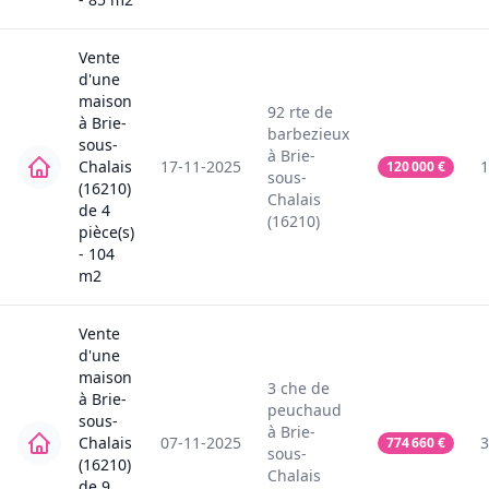
Vente
d'une
maison
92
rte de
à
Brie-
barbezieux
sous-
à
Brie-
Chalais
17-11-2025
1
120 000
€
sous-
(16210)
Chalais
de
4
(16210)
pièce(s)
-
104
m2
Vente
d'une
maison
3
che de
à
Brie-
peuchaud
sous-
à
Brie-
Chalais
07-11-2025
3
774 660
€
sous-
(16210)
Chalais
de
9