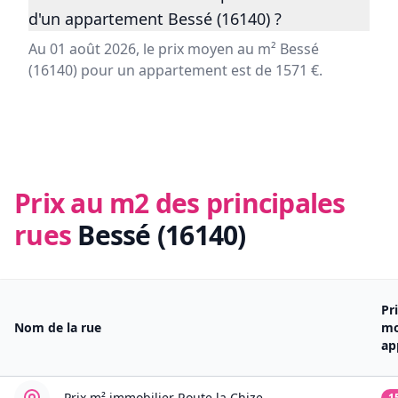
d'un appartement Bessé (16140) ?
Au 01 août 2026, le prix moyen au m² Bessé
(16140) pour un appartement est de 1571 €.
Prix au m2 des principales
rues
Bessé (16140)
Pr
Nom de la rue
m
ap
Prix m² immobilier
Route la Chize
1