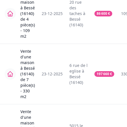
maison
20
rue
à
Bessé
des
(16140)
23-12-2025
taches
à
10
86 600
€
de
4
Bessé
pièce(s)
(16140)
-
109
m2
Vente
d'une
maison
6
rue de l
à
Bessé
eglise
à
(16140)
23-12-2025
33
197 660
€
Bessé
de
7
(16140)
pièce(s)
-
330
m2
Vente
d'une
maison
5015
le