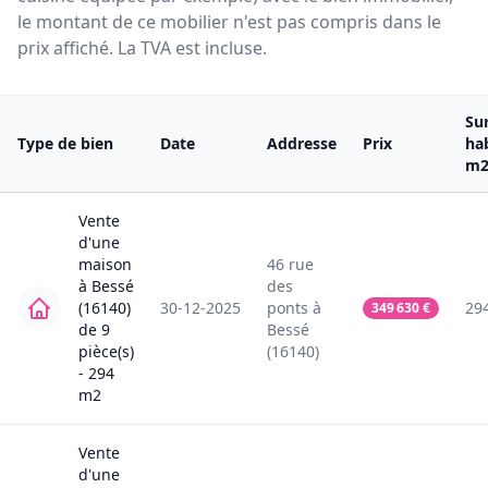
le montant de ce mobilier n'est pas compris dans le
prix affiché. La TVA est incluse.
Su
Type de bien
Date
Addresse
Prix
ha
m
Vente
d'une
maison
46
rue
à
Bessé
des
(16140)
30-12-2025
ponts
à
29
349 630
€
de
9
Bessé
pièce(s)
(16140)
-
294
m2
Vente
d'une