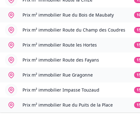
Prix m² immobilier
Rue du Bois de Maubaty
1
Prix m² immobilier
Route du Champ des Coudres
1
Prix m² immobilier
Route les Hortes
1
Prix m² immobilier
Route des Fayans
1
Prix m² immobilier
Rue Gragonne
1
Prix m² immobilier
Impasse Touzaud
1
Prix m² immobilier
Rue du Puits de la Place
1