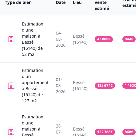
Type de bien
Date
Lieu
vente
estim
estimé
Estimation
d'une
04-
maison
à
Bessé
08-
43 888
€
844
€
Bessé
(16140)
2026
(16140)
de
52
m2
Estimation
d'un
01-
appartement
Bessé
08-
185 674
€
1 462
€
à Bessé
(16140)
2026
(16140)
de
127
m2
Estimation
d'une
28-
maison
à
Bessé
07-
122 388
€
868
€
Bessé
(16140)