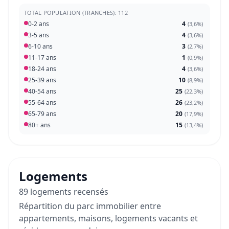
TOTAL POPULATION (TRANCHES): 112
0-2 ans
4
(
3,6%
)
3-5 ans
4
(
3,6%
)
6-10 ans
3
(
2,7%
)
11-17 ans
1
(
0,9%
)
18-24 ans
4
(
3,6%
)
25-39 ans
10
(
8,9%
)
40-54 ans
25
(
22,3%
)
55-64 ans
26
(
23,2%
)
65-79 ans
20
(
17,9%
)
80+ ans
15
(
13,4%
)
Logements
89 logements recensés
Répartition du parc immobilier entre
appartements, maisons, logements vacants et