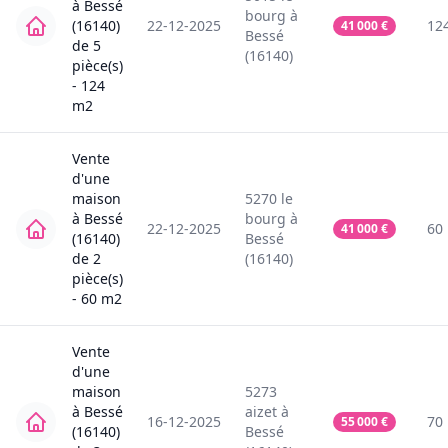
à
Bessé
bourg
à
(16140)
22-12-2025
12
41 000
€
Bessé
de
5
(16140)
pièce(s)
-
124
m2
Vente
d'une
maison
5270
le
à
Bessé
bourg
à
22-12-2025
60
41 000
€
(16140)
Bessé
de
2
(16140)
pièce(s)
-
60
m2
Vente
d'une
maison
5273
à
Bessé
aizet
à
16-12-2025
70
55 000
€
(16140)
Bessé