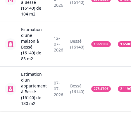
à Bessé
(16140)
2026
(16140)
de
104
m2
Estimation
d'une
12-
maison
à
Bessé
07-
136 950
€
1 650
€
Bessé
(16140)
2026
(16140)
de
83
m2
Estimation
d'un
07-
appartement
Bessé
07-
275 470
€
2 119
€
à Bessé
(16140)
2026
(16140)
de
130
m2