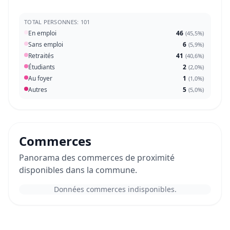
TOTAL PERSONNES: 101
En emploi
46
(
45,5%
)
Sans emploi
6
(
5,9%
)
Retraités
41
(
40,6%
)
Étudiants
2
(
2,0%
)
Au foyer
1
(
1,0%
)
Autres
5
(
5,0%
)
Commerces
Panorama des commerces de proximité
disponibles dans la commune.
Données commerces indisponibles.