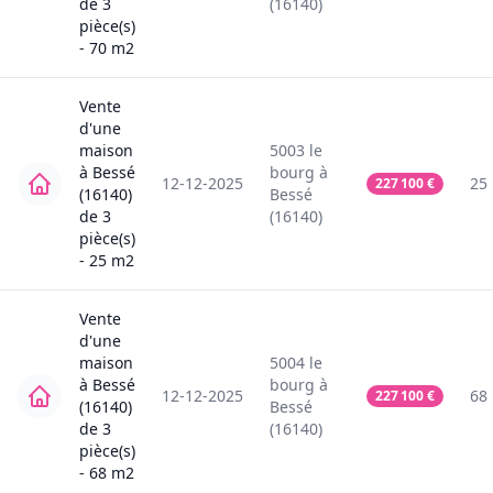
de
3
(16140)
pièce(s)
-
70
m2
Vente
d'une
maison
5003
le
à
Bessé
bourg
à
12-12-2025
25
227 100
€
(16140)
Bessé
de
3
(16140)
pièce(s)
-
25
m2
Vente
d'une
maison
5004
le
à
Bessé
bourg
à
12-12-2025
68
227 100
€
(16140)
Bessé
de
3
(16140)
pièce(s)
-
68
m2