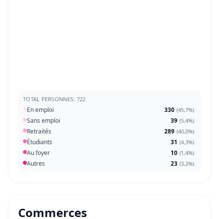
TOTAL PERSONNES: 722
En emploi
330
(
45,7%
)
Sans emploi
39
(
5,4%
)
Retraités
289
(
40,0%
)
Étudiants
31
(
4,3%
)
Au foyer
10
(
1,4%
)
Autres
23
(
3,2%
)
Commerces