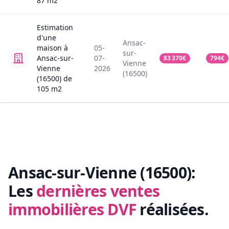
87
m2
Estimation
d'une
Ansac-
maison
à
05-
sur-
Ansac-sur-
07-
83 370
€
794
€
Vienne
Vienne
2026
(16500)
(16500)
de
105
m2
Ansac-sur-Vienne (16500):
Les
dernières ventes
immobilières DVF
réalisées.