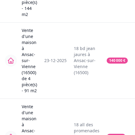
pièce(s)
-
144
m2
Vente
d'une
maison
à
18
bd jean
Ansac-
jaures
à
sur-
23-12-2025
Ansac-sur-
140 000
€
Vienne
Vienne
(16500)
(16500)
de
4
pièce(s)
-
91
m2
Vente
d'une
maison
à
18
all des
Ansac-
promenades