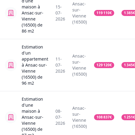
d'une
Ansac-
maison
à
15-
sur-
Ansac-sur-
07-
119 110
€
1 385
€
Vienne
Vienne
2026
(16500)
(16500)
de
86
m2
Estimation
d'un
Ansac-
appartement
11-
sur-
à Ansac-sur-
07-
129 120
€
1 345
€
Vienne
Vienne
2026
(16500)
(16500)
de
96
m2
Estimation
d'une
Ansac-
maison
à
08-
sur-
Ansac-sur-
07-
108 837
€
1 251
€
Vienne
Vienne
2026
(16500)
(16500)
de