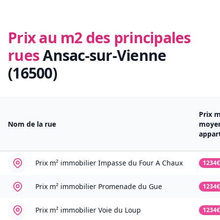
Prix au m2 des principales
rues
Ansac-sur-Vienne
(16500)
Prix 
Nom de la rue
moye
appar
Prix m² immobilier
Impasse du Four A Chaux
1234€
Prix m² immobilier
Promenade du Gue
1234€
Prix m² immobilier
Voie du Loup
1234€