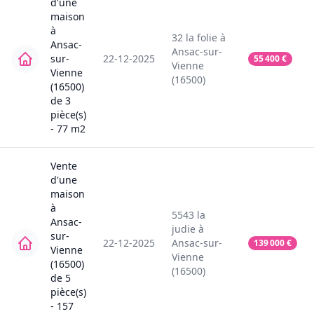
d'une
maison
à
32
la folie
à
Ansac-
Ansac-sur-
sur-
22-12-2025
55 400
€
Vienne
Vienne
(16500)
(16500)
de
3
pièce(s)
-
77
m2
Vente
d'une
maison
à
5543
la
Ansac-
judie
à
sur-
22-12-2025
Ansac-sur-
139 000
€
Vienne
Vienne
(16500)
(16500)
de
5
pièce(s)
-
157