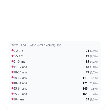
TOTAL POPULATION (TRANCHES): 830
0-2 ans
24
(
2,9%
)
3-5 ans
19
(
2,3%
)
6-10 ans
35
(
4,2%
)
11-17 ans
48
(
5,8%
)
18-24 ans
47
(
5,7%
)
25-39 ans
111
(
13,4%
)
40-54 ans
171
(
20,6%
)
55-64 ans
145
(
17,5%
)
65-79 ans
161
(
19,4%
)
80+ ans
69
(
8,3%
)