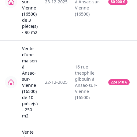
sur-
23-12-2025
à
Ansac-sur-
80 000
€
Vienne
Vienne
(16500)
(16500)
de
3
pièce(s)
-
90
m2
Vente
d'une
maison
à
16
rue
Ansac-
theophile
sur-
gibouin
à
22-12-2025
224 610
€
Vienne
Ansac-sur-
(16500)
Vienne
de
10
(16500)
pièce(s)
-
250
m2
Vente