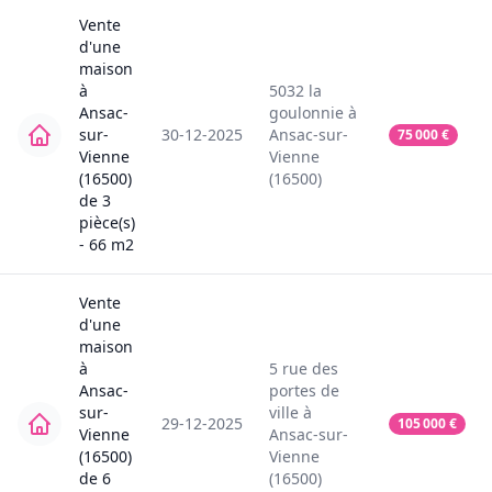
Vente
d'une
maison
à
5032
la
Ansac-
goulonnie
à
sur-
30-12-2025
Ansac-sur-
75 000
€
Vienne
Vienne
(16500)
(16500)
de
3
pièce(s)
-
66
m2
Vente
d'une
maison
à
5
rue des
Ansac-
portes de
sur-
ville
à
29-12-2025
105 000
€
Vienne
Ansac-sur-
(16500)
Vienne
de
6
(16500)