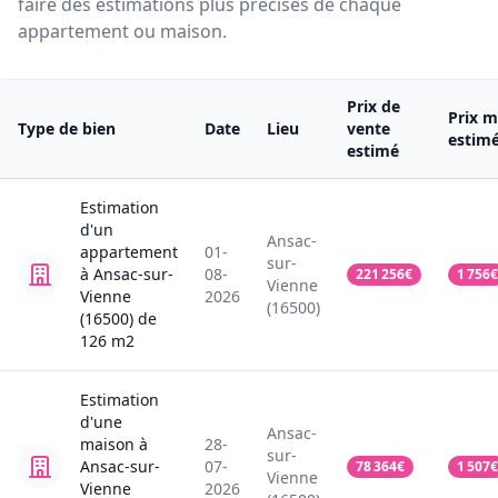
faire des estimations plus précises de chaque
appartement ou maison.
Prix de
Prix m
Type de bien
Date
Lieu
vente
estim
estimé
Estimation
d'un
Ansac-
appartement
01-
sur-
à Ansac-sur-
08-
221 256
€
1 756
€
Vienne
Vienne
2026
(16500)
(16500)
de
126
m2
Estimation
d'une
Ansac-
maison
à
28-
sur-
Ansac-sur-
07-
78 364
€
1 507
€
Vienne
Vienne
2026