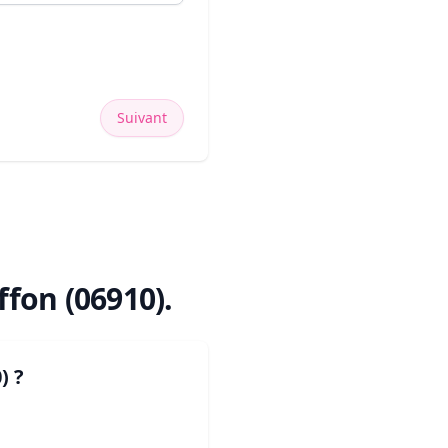
Suivant
iffon (06910)
.
)
?