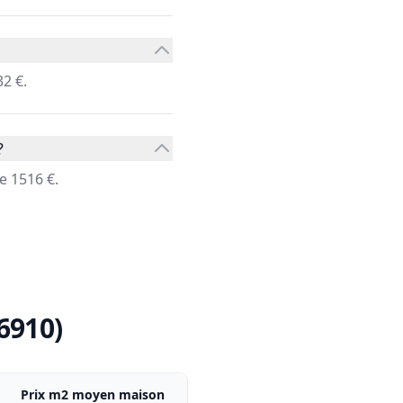
2 €.
?
e 1516 €.
06910)
Prix m2 moyen maison