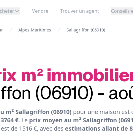
cheter
Vendre
Trouver un agent
Conseils e
ur
Alpes-Maritimes
Sallagriffon (06910)
ix m² immobilie
iffon (06910) - a
u m² Sallagriffon (06910)
pour une maison est d
 3764 €
. Le
prix moyen au m² Sallagriffon (0691
est de 1516 €, avec des
estimations allant de 8