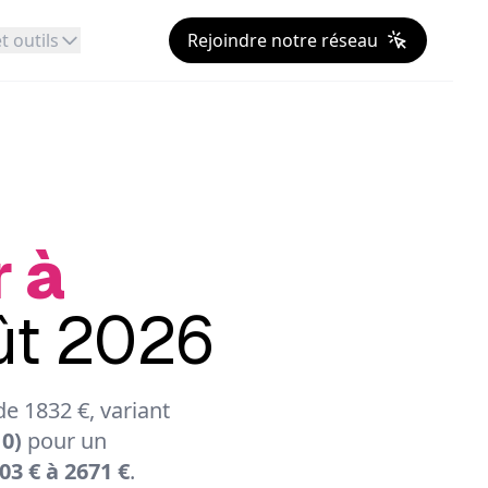
t outils
Rejoindre notre réseau
r à
oût 2026
e 1832 €, variant
0)
pour un
03 € à 2671 €
.