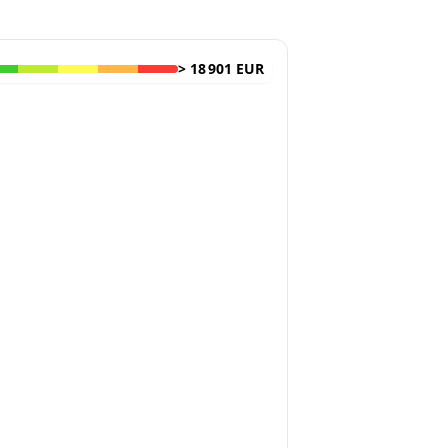
>
18 901 EUR