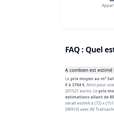
Appar
FAQ : Quel es
A combien est estimé l
Le
prix moyen au m² Sall
€ à 3764 €
. Ainsi pour un
201521 euros. Le
prix mo
estimations allant de 80
serait estimé à (72) x (15
(06910) avec AV Transacti