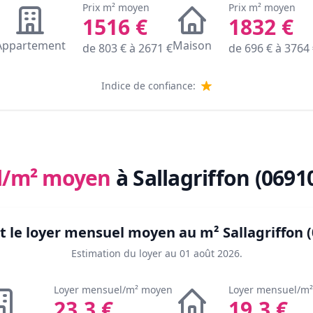
Prix m² moyen
Prix m² moyen
1516
€
1832
€
Appartement
Maison
de
803
€ à
2671
€
de
696
€ à
3764
Indice de confiance:
l/m² moyen
à Sallagriffon (0691
t le loyer mensuel moyen au m²
Sallagriffon 
Estimation du loyer au
01 août 2026
.
Loyer mensuel/m² moyen
Loyer mensuel/m
23.3
€
19.3
€