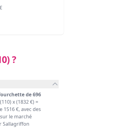
€
10)
?
fourchette de 696
110) x (1832 €) =
 1516 €, avec des
 sur le marché
r Sallagriffon