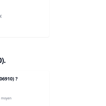
€
0)
.
(06910)
?
² moyen