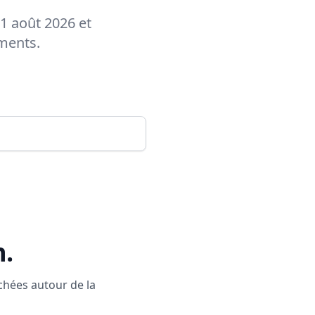
01 août 2026 et
ements.
n
.
rchées autour de la