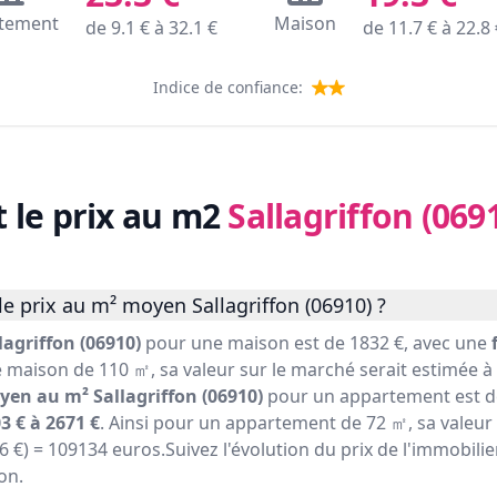
tement
Maison
de
9.1
€ à
32.1
€
de
11.7
€ à
22.8
Indice de confiance:
t le prix au m2
Sallagriffon (069
e prix au m² moyen Sallagriffon (06910) ?
agriffon (06910)
pour une maison est de 1832 €, avec une
e maison de 110 ㎡, sa valeur sur le marché serait estimée à (
yen au m² Sallagriffon (06910)
pour un appartement est de
3 € à 2671 €
. Ainsi pour un appartement de 72 ㎡, sa valeur
16 €) = 109134 euros.Suivez l'évolution du prix de l'immobilie
on.