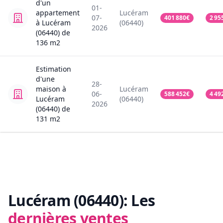
d'un
01-
appartement
Lucéram
07-
401 880
€
2 95
à Lucéram
(06440)
2026
(06440)
de
136
m2
Estimation
d'une
28-
maison
à
Lucéram
06-
588 452
€
4 49
Lucéram
(06440)
2026
(06440)
de
131
m2
Lucéram (06440):
Les
dernières ventes