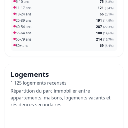
6-10 ans
75
(
5,8%
)
11-17 ans
121
(
9,4%
)
18-24 ans
66
(
5,1%
)
25-39 ans
191
(
14,9%
)
40-54 ans
287
(
22,3%
)
55-64 ans
188
(
14,6%
)
65-79 ans
214
(
16,7%
)
80+ ans
69
(
5,4%
)
Logements
1 125 logements recensés
Répartition du parc immobilier entre
appartements, maisons, logements vacants et
résidences secondaires.