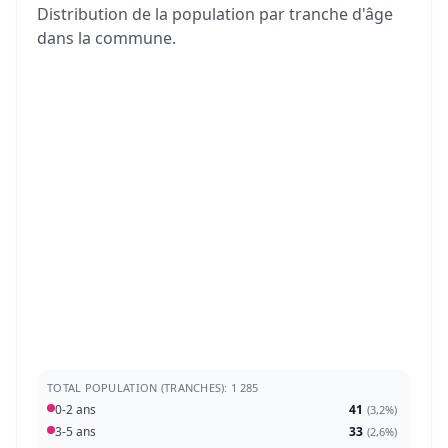
Distribution de la population par tranche d'âge
dans la commune.
TOTAL POPULATION (TRANCHES): 1 285
0-2 ans
41
(
3,2%
)
3-5 ans
33
(
2,6%
)