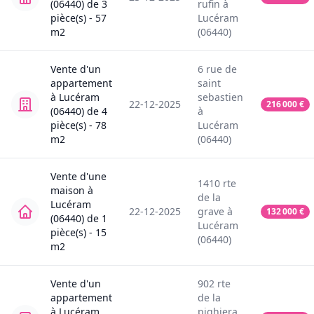
(06440)
de
3
rufin
à
pièce(s) -
57
Lucéram
m2
(06440)
Vente
d'un
6
rue de
appartement
saint
à
Lucéram
sebastien
22-12-2025
216 000
€
(06440)
de
4
à
pièce(s) -
78
Lucéram
m2
(06440)
Vente
d'une
1410
rte
maison
à
de la
Lucéram
22-12-2025
grave
à
132 000
€
(06440)
de
1
Lucéram
pièce(s) -
15
(06440)
m2
Vente
d'un
902
rte
appartement
de la
à
Lucéram
pighiera