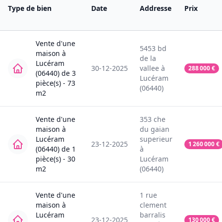
Type de bien
Date
Addresse
Prix
Vente
d'une
5453
bd
maison
à
de la
Lucéram
30-12-2025
vallee
à
288 000
€
(06440)
de
3
Lucéram
pièce(s) -
73
(06440)
m2
Vente
d'une
353
che
maison
à
du gaian
Lucéram
superieur
23-12-2025
1 260 000
€
(06440)
de
1
à
pièce(s) -
30
Lucéram
m2
(06440)
Vente
d'une
1
rue
maison
à
clement
Lucéram
barralis
23-12-2025
130 000
€