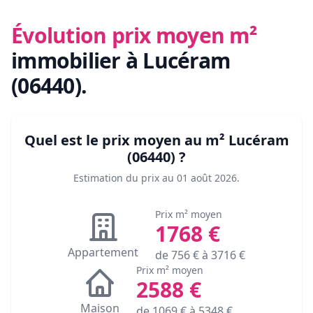
Évolution prix moyen m²
immobilier
à Lucéram
(06440)
.
Quel est le prix moyen au m²
Lucéram
(06440)
?
Estimation du prix au
01 août 2026
.
Prix m² moyen
1768
€
Appartement
de
756
€ à
3716
€
Prix m² moyen
2588
€
Maison
de
1069
€ à
5348
€