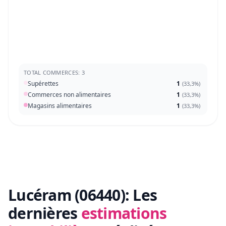
TOTAL COMMERCES: 3
Supérettes
1
(
33,3%
)
Commerces non alimentaires
1
(
33,3%
)
Magasins alimentaires
1
(
33,3%
)
Lucéram (06440):
Les
dernières
estimations