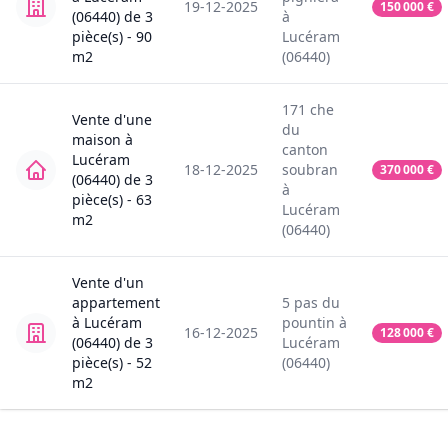
19-12-2025
150 000
€
(06440)
de
3
à
pièce(s) -
90
Lucéram
m2
(06440)
171
che
Vente
d'une
du
maison
à
canton
Lucéram
18-12-2025
soubran
370 000
€
(06440)
de
3
à
pièce(s) -
63
Lucéram
m2
(06440)
Vente
d'un
appartement
5
pas du
à
Lucéram
pountin
à
16-12-2025
128 000
€
(06440)
de
3
Lucéram
pièce(s) -
52
(06440)
m2