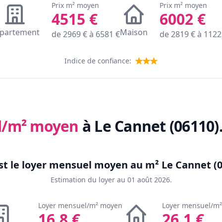
Prix m² moyen
Prix m² moyen
4515
€
6002
€
partement
Maison
de
2969
€ à
6581
€
de
2819
€ à
1122
Indice de confiance:
l/m² moyen
à Le Cannet (06110)
st le loyer mensuel moyen au m²
Le Cannet (
Estimation du loyer au
01 août 2026
.
Loyer mensuel/m² moyen
Loyer mensuel/m
16.8
€
26.1
€