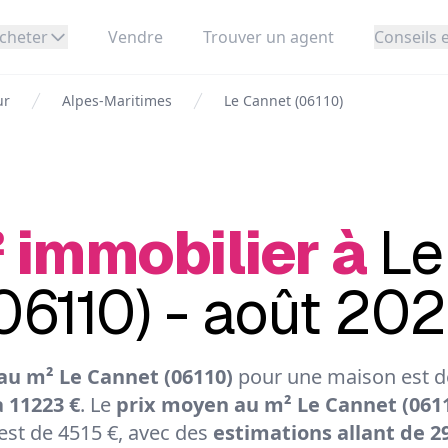
cheter
Vendre
Trouver un agent
Conseils e
ur
Alpes-Maritimes
Le Cannet (06110)
 immobilier à
Le
06110) - août 20
au m² Le Cannet (06110)
pour une maison est de
à 11223 €
. Le
prix moyen au m² Le Cannet (061
st de 4515 €, avec des
estimations allant de 29