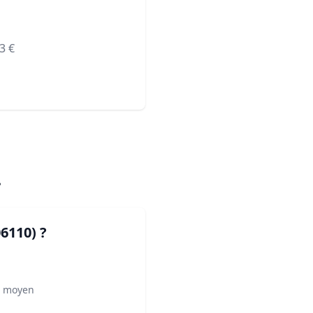
3
€
.
06110)
?
² moyen