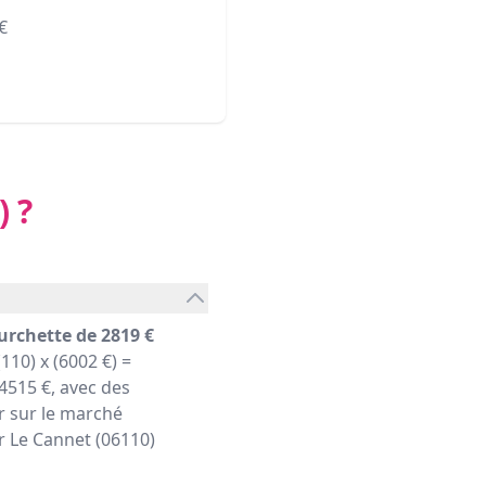
€
)
?
urchette de 2819 €
110) x (6002 €) =
515 €, avec des
r sur le marché
er Le Cannet (06110)