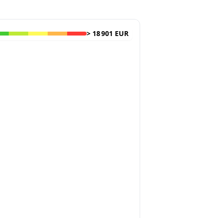
>
18 901 EUR