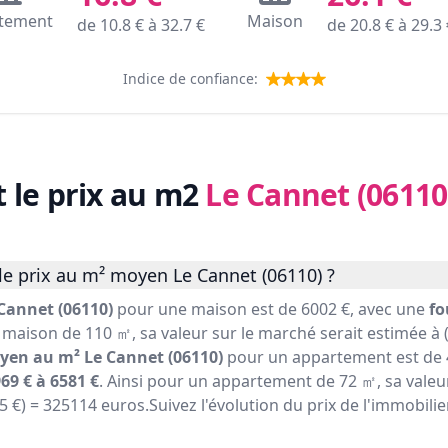
tement
Maison
de
10.8
€ à
32.7
€
de
20.8
€ à
29.3
Indice de confiance:
t le prix au m2
Le Cannet (06110
le prix au m² moyen Le Cannet (06110) ?
Cannet (06110)
pour une maison est de 6002 €, avec une
fo
 maison de 110 ㎡, sa valeur sur le marché serait estimée à (
yen au m² Le Cannet (06110)
pour un appartement est de 4
69 € à 6581 €
. Ainsi pour un appartement de 72 ㎡, sa valeu
15 €) = 325114 euros.Suivez l'évolution du prix de l'immobili