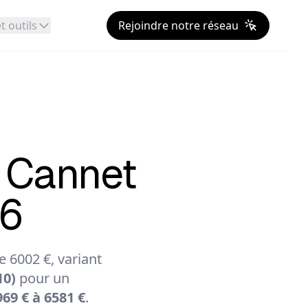
t outils
Rejoindre notre réseau
 Cannet
26
 6002 €, variant
10)
pour un
69 € à 6581 €
.