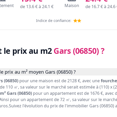
tement
Maison
de
13.6
€ à
24.1
€
de
16.7
€ à
24.6
Indice de confiance:
t le prix au m2
Gars (06850)
?
le prix au m² moyen Gars (06850) ?
s (06850)
pour une maison est de 2128 €, avec une
fourche
de 110 ㎡, sa valeur sur le marché serait estimée à (110) x (
m² Gars (06850)
pour un appartement est de 1676 €, avec 
 Ainsi pour un appartement de 72 ㎡, sa valeur sur le marché
uros.Suivez l'évolution du prix de l'immobilier Gars (06850) 