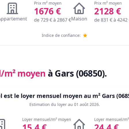
Prix m² moyen
Prix m² moyen
1676
€
2128
€
Appartement
Maison
de
729
€ à
2867
€
de
831
€ à
4242
Indice de confiance:
l/m² moyen
à Gars (06850)
.
l est le loyer mensuel moyen au m²
Gars (068
Estimation du loyer au
01 août 2026
.
Loyer mensuel/m² moyen
Loyer mensuel/m
15.4
€
24.4
€