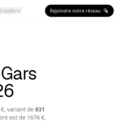
t outils
Rejoindre notre réseau
Gars
26
€, variant de
831
nt est de 1676 €,