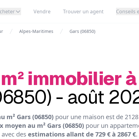
cheter
Vendre
Trouver un agent
Conseils e
ur
Alpes-Maritimes
Gars (06850)
 m² immobilier à
06850) - août 20
u m² Gars (06850)
pour une maison est de 2128 
ix moyen au m² Gars (06850)
pour un apparteme
avec des
estimations allant de 729 € à 2867 €
.