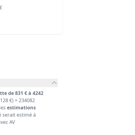
€
tte de 831 € à 4242
2128 €) = 234082
des
estimations
 serait estimé à
avec AV