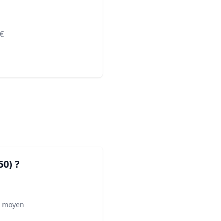
€
50)
?
² moyen