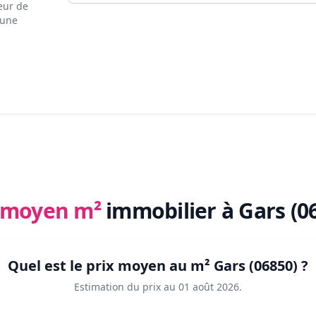
eur de
 une
x moyen m²
immobilier
à Gars (0
Quel est le prix moyen au m²
Gars (06850)
?
Estimation du prix au
01 août 2026
.