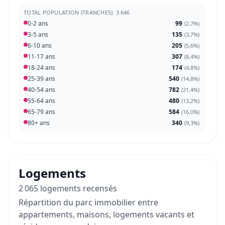
TOTAL POPULATION (TRANCHES): 3 646
0-2 ans
99
(
2,7%
)
3-5 ans
135
(
3,7%
)
6-10 ans
205
(
5,6%
)
11-17 ans
307
(
8,4%
)
18-24 ans
174
(
4,8%
)
25-39 ans
540
(
14,8%
)
40-54 ans
782
(
21,4%
)
55-64 ans
480
(
13,2%
)
65-79 ans
584
(
16,0%
)
80+ ans
340
(
9,3%
)
Logements
2 065 logements recensés
Répartition du parc immobilier entre
appartements, maisons, logements vacants et