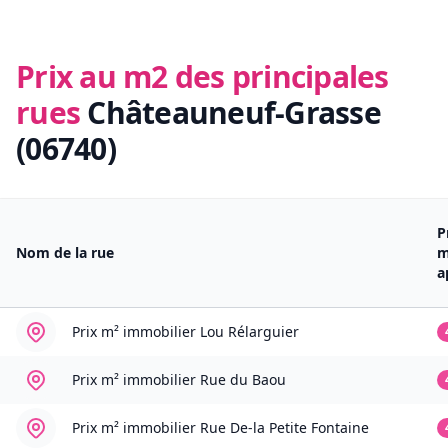
Prix au m2 des principales
rues
Châteauneuf-Grasse
(06740)
P
Nom de la rue
m
a
Prix m² immobilier
Lou Rélarguier
Prix m² immobilier
Rue du Baou
Prix m² immobilier
Rue De-la Petite Fontaine