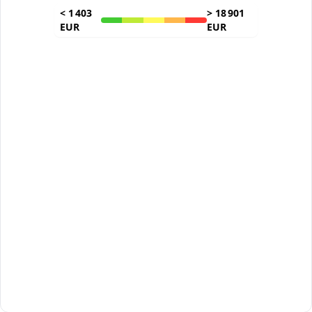
<
1 403
>
18 901
EUR
EUR