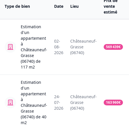
Prix de
Type de bien
Date
Lieu
vente
estimé
Estimation
d'un
appartement
02-
Châteauneuf-
à
08-
Grasse
569 439
€
Châteauneuf-
2026
(06740)
Grasse
(06740)
de
117
m2
Estimation
d'un
appartement
24-
Châteauneuf-
à
07-
Grasse
163 960
€
Châteauneuf-
2026
(06740)
Grasse
(06740)
de
40
m2