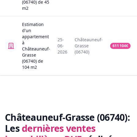
(06740)
de
45
m2
Estimation
d'un
appartement
25-
Châteauneuf-
à
06-
Grasse
611 104
€
Châteauneuf-
2026
(06740)
Grasse
(06740)
de
104
m2
Châteauneuf-Grasse (06740):
Les
dernières ventes