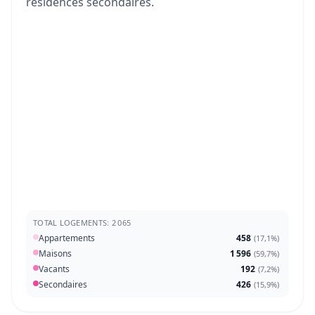
résidences secondaires.
TOTAL LOGEMENTS: 2 065
Appartements
458
(
17,1%
)
Maisons
1 596
(
59,7%
)
Vacants
192
(
7,2%
)
Secondaires
426
(
15,9%
)