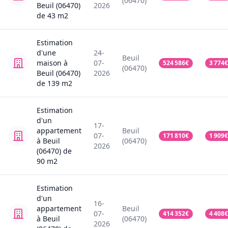
(06470)
Beuil (06470)
2026
de
43
m2
Estimation
d'une
24-
Beuil
maison
à
07-
524 586
€
3 774
€
(06470)
Beuil (06470)
2026
de
139
m2
Estimation
d'un
17-
appartement
Beuil
07-
171 810
€
1 909
€
à Beuil
(06470)
2026
(06470)
de
90
m2
Estimation
d'un
16-
appartement
Beuil
07-
414 352
€
4 408
€
à Beuil
(06470)
2026