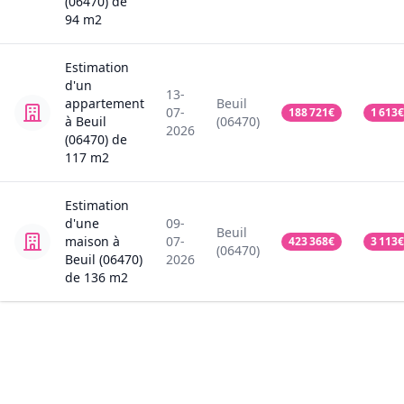
(06470)
de
94
m2
Estimation
d'un
13-
appartement
Beuil
07-
188 721
€
1 613
€
à Beuil
(06470)
2026
(06470)
de
117
m2
Estimation
d'une
09-
Beuil
maison
à
07-
423 368
€
3 113
€
(06470)
Beuil (06470)
2026
de
136
m2