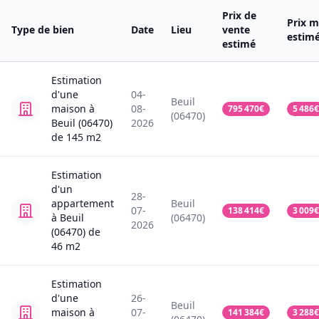
Prix de
Prix m
Type de bien
Date
Lieu
vente
estim
estimé
Estimation
d'une
04-
Beuil
maison
à
08-
795 470
€
5 486
€
(06470)
Beuil (06470)
2026
de
145
m2
Estimation
d'un
28-
appartement
Beuil
07-
138 414
€
3 009
€
à Beuil
(06470)
2026
(06470)
de
46
m2
Estimation
d'une
26-
Beuil
maison
à
07-
141 384
€
3 288
€