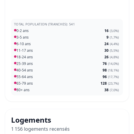
TOTAL POPULATION (TRANCHES): 541
0-2 ans
16
(
3,0%
)
3-5 ans
9
(
1,7%
)
6-10 ans
24
(
4,4%
)
11-17 ans
30
(
5,5%
)
18-24 ans
26
(
4,8%
)
25-39 ans
76
(
14,0%
)
40-54 ans
98
(
18,1%
)
55-64 ans
96
(
17,7%
)
65-79 ans
128
(
23,7%
)
80+ ans
38
(
7,0%
)
Logements
1 156 logements recensés