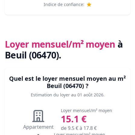
Indice de confiance:
Loyer mensuel/m² moyen
à
Beuil (06470)
.
Quel est le loyer mensuel moyen au m²
Beuil (06470)
?
Estimation du loyer au
01 août 2026
.
Loyer mensuel/m² moyen
15.1
€
Appartement
de
9.5
€ à
17.8
€
Loyer mensuel/m² moyen