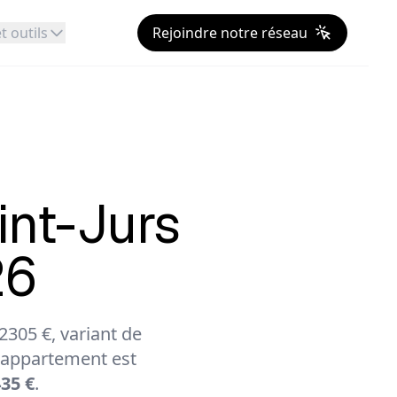
t outils
Rejoindre notre réseau
int-Jurs
26
305 €, variant de
appartement est
435 €
.