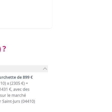
)
?
urchette de 899 €
10) x (2305 €) =
431 €, avec des
 sur le marché
r Saint-Jurs (04410)