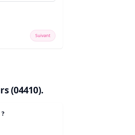
Suivant
urs (04410)
.
?