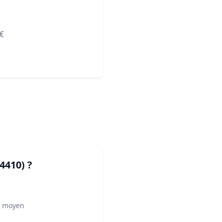
€
04410)
?
² moyen