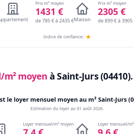
Prix m² moyen
Prix m² moyen
1431
€
2305
€
Appartement
Maison
de
785
€ à
2435
€
de
899
€ à
3905
Indice de confiance:
l/m² moyen
à Saint-Jurs (04410)
.
st le loyer mensuel moyen au m²
Saint-Jurs (
Estimation du loyer au
01 août 2026
.
Loyer mensuel/m² moyen
Loyer mensuel/m
7.4
€
9.6
€