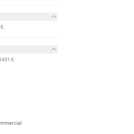
€.
1431 €.
ommercial