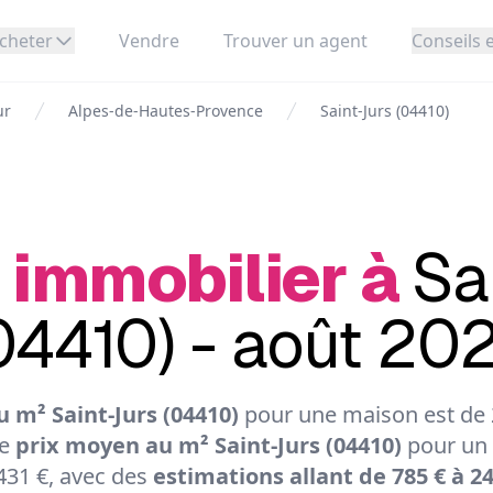
cheter
Vendre
Trouver un agent
Conseils e
ur
Alpes-de-Hautes-Provence
Saint-Jurs (04410)
 immobilier à
Sa
04410) - août 20
 m² Saint-Jurs (04410)
pour une maison est de 2
Le
prix moyen au m² Saint-Jurs (04410)
pour un 
431 €, avec des
estimations allant de 785 € à 2