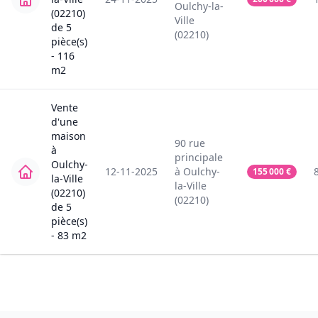
Oulchy-la-
(02210)
Ville
de
5
(02210)
pièce(s)
-
116
m2
Vente
d'une
maison
90
rue
à
principale
Oulchy-
12-11-2025
à
Oulchy-
155 000
€
la-Ville
la-Ville
(02210)
(02210)
de
5
pièce(s)
-
83
m2