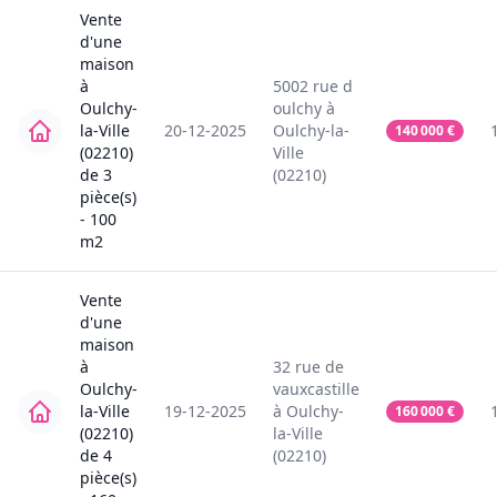
Vente
d'une
maison
à
5002
rue d
Oulchy-
oulchy
à
la-Ville
20-12-2025
Oulchy-la-
140 000
€
(02210)
Ville
de
3
(02210)
pièce(s)
-
100
m2
Vente
d'une
maison
à
32
rue de
Oulchy-
vauxcastille
la-Ville
19-12-2025
à
Oulchy-
160 000
€
(02210)
la-Ville
de
4
(02210)
pièce(s)