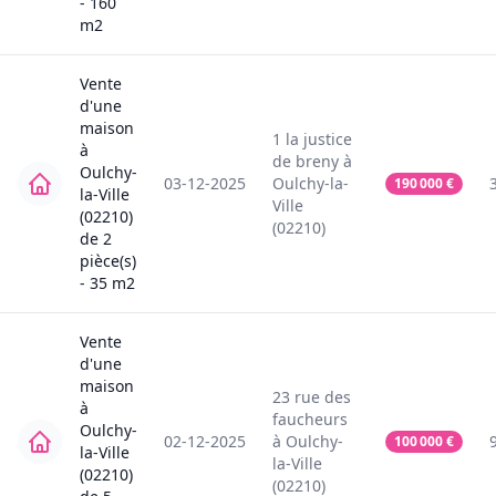
-
160
m2
Vente
d'une
maison
1
la justice
à
de breny
à
Oulchy-
03-12-2025
Oulchy-la-
190 000
€
la-Ville
Ville
(02210)
(02210)
de
2
pièce(s)
-
35
m2
Vente
d'une
maison
23
rue des
à
faucheurs
Oulchy-
02-12-2025
à
Oulchy-
100 000
€
la-Ville
la-Ville
(02210)
(02210)