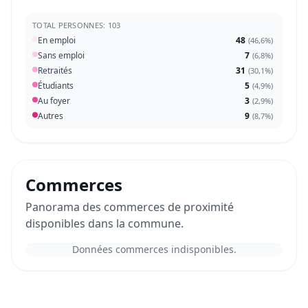
TOTAL PERSONNES: 103
En emploi
48
(
46,6%
)
Sans emploi
7
(
6,8%
)
Retraités
31
(
30,1%
)
Étudiants
5
(
4,9%
)
Au foyer
3
(
2,9%
)
Autres
9
(
8,7%
)
Commerces
Panorama des commerces de proximité
disponibles dans la commune.
Données commerces indisponibles.