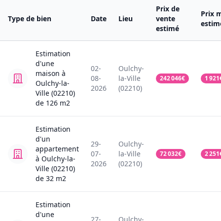
Prix de
Prix 
Type de bien
Date
Lieu
vente
estim
estimé
Estimation
d'une
02-
Oulchy-
maison
à
08-
la-Ville
242 046
€
1 921
Oulchy-la-
2026
(02210)
Ville (02210)
de
126
m2
Estimation
d'un
29-
Oulchy-
appartement
07-
la-Ville
72 032
€
2 251
à Oulchy-la-
2026
(02210)
Ville (02210)
de
32
m2
Estimation
d'une
27-
Oulchy-