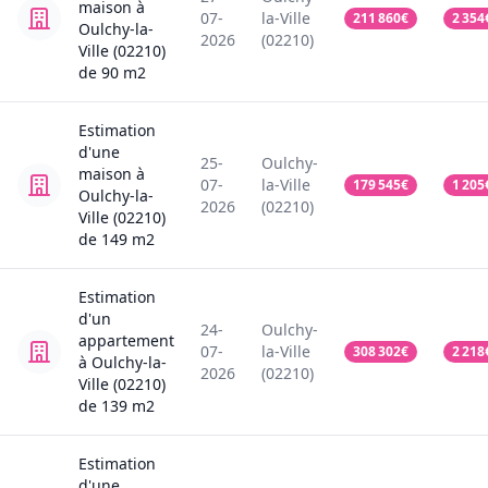
maison
à
07-
la-Ville
211 860
€
2 354
Oulchy-la-
2026
(02210)
Ville (02210)
de
90
m2
Estimation
d'une
25-
Oulchy-
maison
à
07-
la-Ville
179 545
€
1 205
Oulchy-la-
2026
(02210)
Ville (02210)
de
149
m2
Estimation
d'un
24-
Oulchy-
appartement
07-
la-Ville
308 302
€
2 218
à Oulchy-la-
2026
(02210)
Ville (02210)
de
139
m2
Estimation
d'une