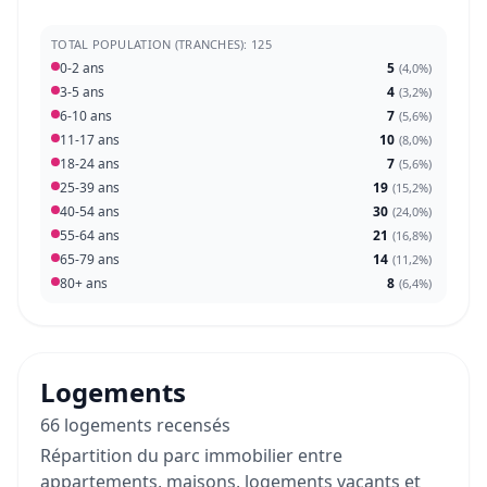
TOTAL POPULATION (TRANCHES): 125
0-2 ans
5
(
4,0%
)
3-5 ans
4
(
3,2%
)
6-10 ans
7
(
5,6%
)
11-17 ans
10
(
8,0%
)
18-24 ans
7
(
5,6%
)
25-39 ans
19
(
15,2%
)
40-54 ans
30
(
24,0%
)
55-64 ans
21
(
16,8%
)
65-79 ans
14
(
11,2%
)
80+ ans
8
(
6,4%
)
Logements
66 logements recensés
Répartition du parc immobilier entre
appartements, maisons, logements vacants et