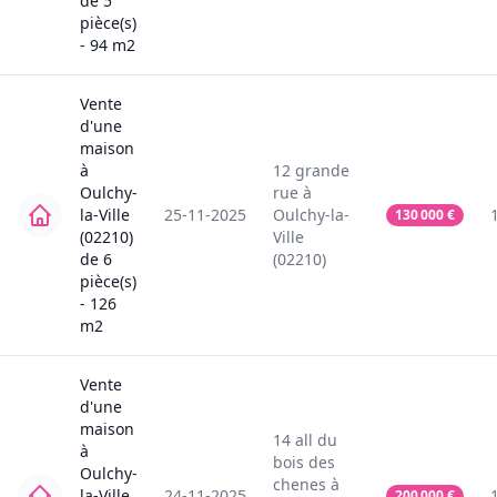
de
5
pièce(s)
-
94
m2
Vente
d'une
maison
à
12
grande
Oulchy-
rue
à
la-Ville
25-11-2025
Oulchy-la-
130 000
€
(02210)
Ville
de
6
(02210)
pièce(s)
-
126
m2
Vente
d'une
maison
14
all du
à
bois des
Oulchy-
chenes
à
la-Ville
24-11-2025
200 000
€