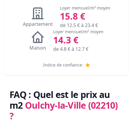
Loyer mensuel/m² moyen
15.8
€
Appartement
de
12.5
€ à
23.4
€
Loyer mensuel/m² moyen
14.3
€
Maison
de
4.8
€ à
12.7
€
Indice de confiance:
FAQ : Quel est le prix au
m2
Oulchy-la-Ville (02210)
?