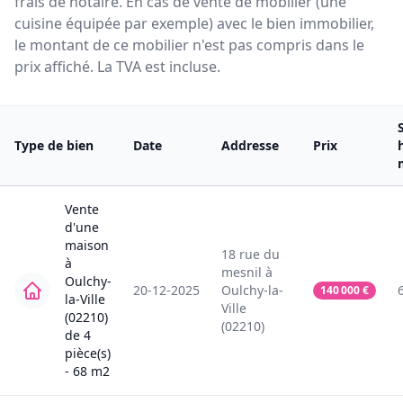
frais de notaire. En cas de vente de mobilier (une
cuisine équipée par exemple) avec le bien immobilier,
le montant de ce mobilier n'est pas compris dans le
prix affiché. La TVA est incluse.
Type de bien
Date
Addresse
Prix
Vente
d'une
maison
18
rue du
à
mesnil
à
Oulchy-
20-12-2025
Oulchy-la-
140 000
€
la-Ville
Ville
(02210)
(02210)
de
4
pièce(s)
-
68
m2