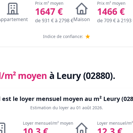
Prix m² moyen
Prix m² moyen
1647
€
1466
€
Appartement
Maison
de
931
€ à
2798
€
de
709
€ à
2193
Indice de confiance:
l/m² moyen
à Leury (02880)
.
 est le loyer mensuel moyen au m²
Leury (028
Estimation du loyer au
01 août 2026
.
Loyer mensuel/m² moyen
Loyer mensuel/m
10.3
€
12.3
€