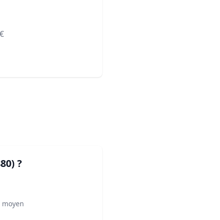
€
80)
?
² moyen