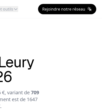
t outils
Rejoindre notre réseau
Leury
26
 €, variant de
709
ment est de 1647
€
.