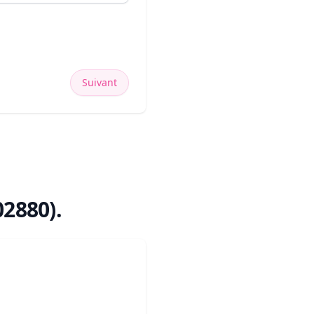
Suivant
02880)
.