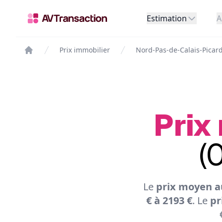
Estimation
A
Prix immobilier
Nord-Pas-de-Calais-Picar
Prix
(
Le
prix moyen a
€ à 2193 €
. Le
pr