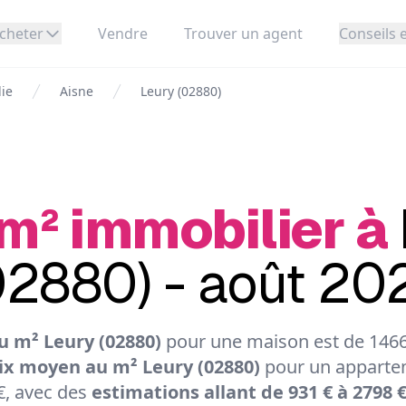
cheter
Vendre
Trouver un agent
Conseils e
die
Aisne
Leury (02880)
 m² immobilier à
02880) - août 20
u m² Leury (02880)
pour une maison est de 1466
ix moyen au m² Leury (02880)
pour un apparte
€, avec des
estimations allant de 931 € à 2798 