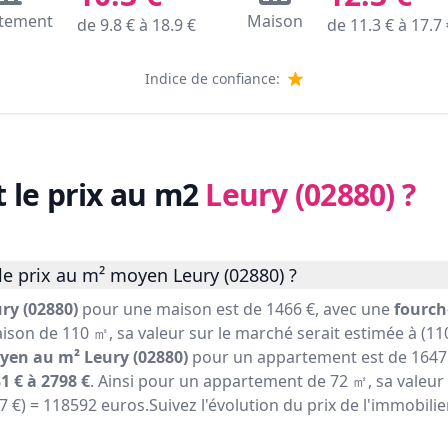
tement
Maison
de
9.8
€ à
18.9
€
de
11.3
€ à
17.7
Indice de confiance:
t le prix au m2
Leury (02880)
?
le prix au m² moyen Leury (02880) ?
ry (02880)
pour une maison est de 1466 €, avec une
fourch
ison de 110 ㎡, sa valeur sur le marché serait estimée à (110
yen au m² Leury (02880)
pour un appartement est de 1647 
1 € à 2798 €
. Ainsi pour un appartement de 72 ㎡, sa valeur
47 €) = 118592 euros.Suivez l'évolution du prix de l'immobili