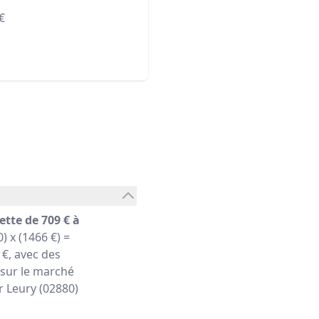
€
ette de 709 € à
) x (1466 €) =
€, avec des
 sur le marché
er Leury (02880)