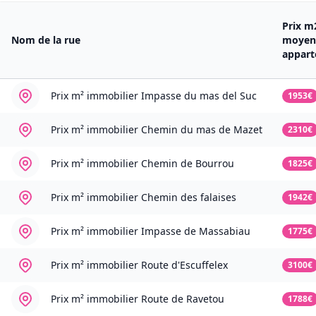
Prix m
Nom de la rue
moyen
appar
Prix m² immobilier
Impasse du mas del Suc
1953€
Prix m² immobilier
Chemin du mas de Mazet
2310€
Prix m² immobilier
Chemin de Bourrou
1825€
Prix m² immobilier
Chemin des falaises
1942€
Prix m² immobilier
Impasse de Massabiau
1775€
Prix m² immobilier
Route d'Escuffelex
3100€
Prix m² immobilier
Route de Ravetou
1788€