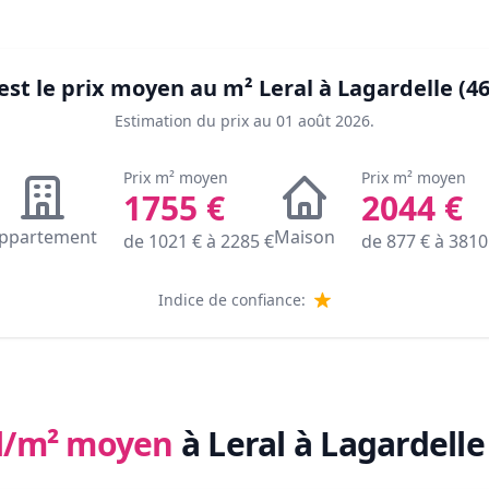
est le prix moyen au m²
Leral à Lagardelle (4
Estimation du prix au
01 août 2026
.
Prix m² moyen
Prix m² moyen
1755
€
2044
€
ppartement
Maison
de
1021
€ à
2285
€
de
877
€ à
3810
Indice de confiance:
l/m² moyen
à Leral à Lagardelle