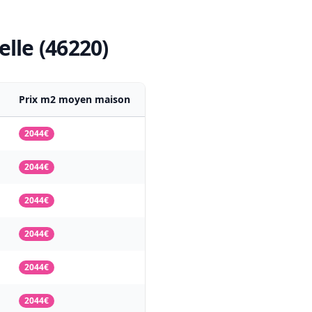
elle (46220)
Prix m2 moyen maison
2044€
2044€
2044€
2044€
2044€
2044€