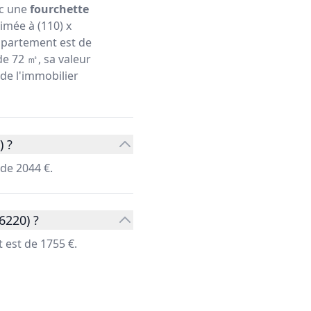
ec une
fourchette
imée à (110) x
partement est de
de 72 ㎡, sa valeur
 de l'immobilier
) ?
de 2044 €.
6220) ?
 est de 1755 €.