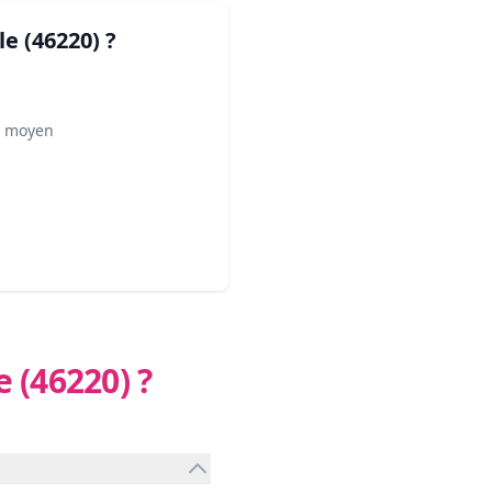
le (46220)
?
² moyen
e (46220)
?