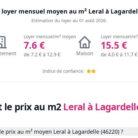
le loyer mensuel moyen au m²
Leral à Lagardel
Estimation du loyer au
01 août 2026
.
Loyer mensuel/m² moyen
Loyer mensuel/m
7.6
€
15.5
€
tement
Maison
de
7.2
€ à
12.9
€
de
4.0
€ à
11.7
€
Indice de confiance:
t le prix au m2
Leral à Lagardell
e prix au m² moyen Leral à Lagardelle (46220) ?