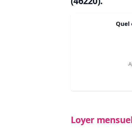
(46220)
.
Quel 
A
Loyer mensue