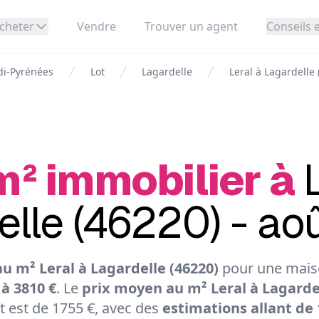
cheter
Vendre
Trouver un agent
Conseils e
di-Pyrénées
Lot
Lagardelle
Leral à Lagardelle 
m² immobilier à
elle (46220) - ao
u m² Leral à Lagardelle (46220)
pour une maiso
 à 3810 €
. Le
prix moyen au m² Leral à Lagardel
 est de 1755 €, avec des
estimations allant de 