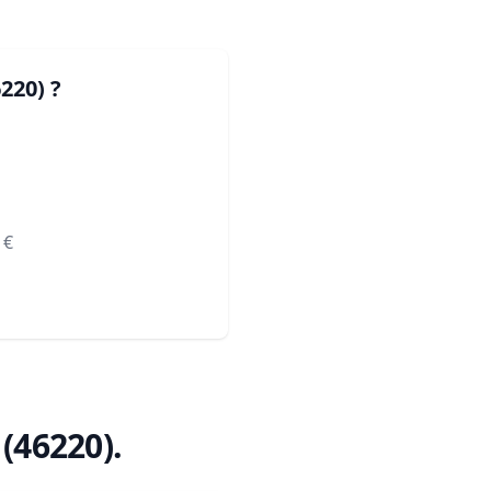
6220)
?
€
 (46220)
.