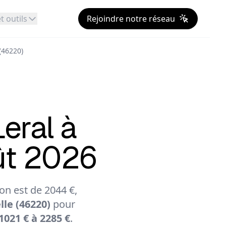
t outils
Rejoindre notre réseau
(46220)
Leral à
ût 2026
n est de 2044 €,
le (46220)
pour
1021 € à 2285 €
.