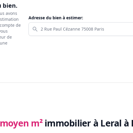
u bien.
ous avons
Adresse du bien à estimer:
estimation
s compte de
 vous
eur de
 une
x moyen m²
immobilier
à Leral à