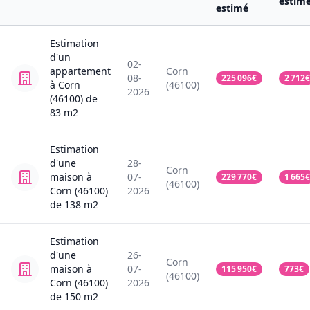
estim
estimé
Estimation
d'un
02-
appartement
Corn
08-
225 096
€
2 712
€
à Corn
(46100)
2026
(46100)
de
83
m2
Estimation
d'une
28-
Corn
maison
à
07-
229 770
€
1 665
€
(46100)
Corn (46100)
2026
de
138
m2
Estimation
d'une
26-
Corn
maison
à
07-
115 950
€
773
€
(46100)
Corn (46100)
2026
de
150
m2