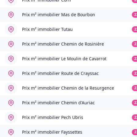
Prix m² immobilier
Mas de Bourbon
2
Prix m² immobilier
Tutau
2
Prix m² immobilier
Chemin de Rosinière
2
Prix m² immobilier
Le Moulin de Cavarrot
2
Prix m² immobilier
Route de Crayssac
2
Prix m² immobilier
Chemin de la Resurgence
2
Prix m² immobilier
Chemin d'Auriac
2
Prix m² immobilier
Pech Ubris
2
Prix m² immobilier
Fayssettes
2