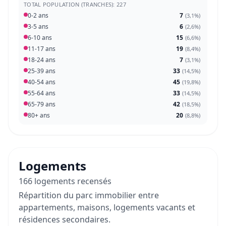
TOTAL POPULATION (TRANCHES): 227
0-2 ans
7
(
3,1%
)
3-5 ans
6
(
2,6%
)
6-10 ans
15
(
6,6%
)
11-17 ans
19
(
8,4%
)
18-24 ans
7
(
3,1%
)
25-39 ans
33
(
14,5%
)
40-54 ans
45
(
19,8%
)
55-64 ans
33
(
14,5%
)
65-79 ans
42
(
18,5%
)
80+ ans
20
(
8,8%
)
Logements
166 logements recensés
Répartition du parc immobilier entre
appartements, maisons, logements vacants et
résidences secondaires.