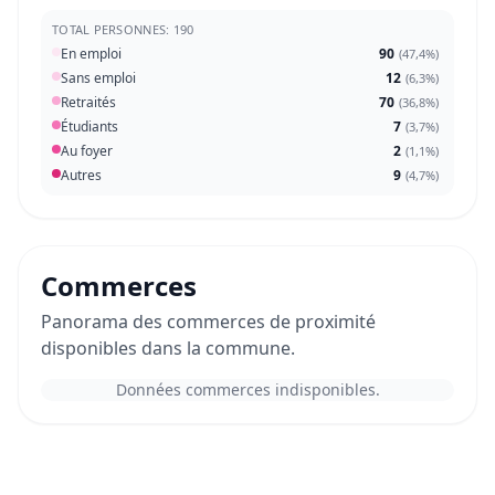
TOTAL PERSONNES: 190
En emploi
90
(
47,4%
)
Sans emploi
12
(
6,3%
)
Retraités
70
(
36,8%
)
Étudiants
7
(
3,7%
)
Au foyer
2
(
1,1%
)
Autres
9
(
4,7%
)
Commerces
Panorama des commerces de proximité
disponibles dans la commune.
Données commerces indisponibles.