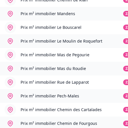
Prix m² immobilier
Mandens
2
Prix m² immobilier
Le Bouscarel
2
Prix m² immobilier
Le Moulin de Roquefort
2
Prix m² immobilier
Mas de Pegourie
2
Prix m² immobilier
Mas du Roudie
2
Prix m² immobilier
Rue de Lapparot
2
Prix m² immobilier
Pech-Males
2
Prix m² immobilier
Chemin des Cartalades
2
Prix m² immobilier
Chemin de Fourgous
2