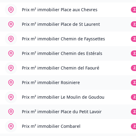
Prix m² immobilier
Place aux Chevres
2
Prix m² immobilier
Place de St Laurent
2
Prix m² immobilier
Chemin de Fayssettes
2
Prix m² immobilier
Chemin des Estérals
2
Prix m² immobilier
Chemin del Faouré
2
Prix m² immobilier
Rosiniere
2
Prix m² immobilier
Le Moulin de Goudou
2
Prix m² immobilier
Place du Petit Lavoir
2
Prix m² immobilier
Combarel
2