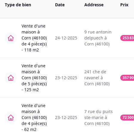
Type de bien
Date
Addresse
Prix
Vente
d'une
maison
à
9
rue antonin
Corn (46100)
24-12-2025
delpuech
à
253 83
de
4
pièce(s)
Corn (46100)
-
118
m2
Vente
d'une
maison
à
241
che de
Corn (46100)
23-12-2025
ravanel
à
357 90
de
5
pièce(s)
Corn (46100)
-
125
m2
Vente
d'une
maison
à
7
rue du puits
Corn (46100)
23-12-2025
ste-marie
à
72 500
de
4
pièce(s)
Corn (46100)
-
62
m2