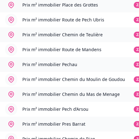
Prix m² immobilier
Place des Grottes
2
Prix m² immobilier
Route de Pech Ubris
2
Prix m² immobilier
Chemin de Teulière
2
Prix m² immobilier
Route de Mandens
2
Prix m² immobilier
Pechau
2
Prix m² immobilier
Chemin du Moulin de Goudou
2
Prix m² immobilier
Chemin du Mas de Menage
2
Prix m² immobilier
Pech d’Arsou
2
Prix m² immobilier
Pres Barrat
2
Prix m² immobilier
Chemin de Rian
2