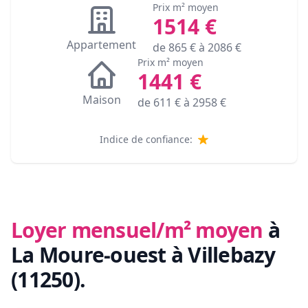
Prix m² moyen
1514
€
Appartement
de
865
€ à
2086
€
Prix m² moyen
1441
€
Maison
de
611
€ à
2958
€
Indice de confiance:
Loyer mensuel/m² moyen
à
La Moure-ouest à Villebazy
(11250)
.