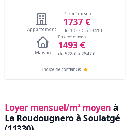
Prix m² moyen
1737
€
Appartement
de
1033
€ à
2341
€
Prix m² moyen
1493
€
Maison
de
528
€ à
2847
€
Indice de confiance:
Loyer mensuel/m² moyen
à
La Roudougnero à Soulatgé
(11330)
.