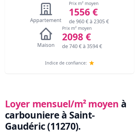
Prix m² moyen
1556
€
Appartement
de
960
€ à
2305
€
Prix m² moyen
2098
€
Maison
de
740
€ à
3594
€
Indice de confiance:
Loyer mensuel/m² moyen
à
carbouniere à Saint-
Gaudéric (11270)
.