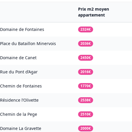
Prix m2 moyen
appartement
Domaine de Fontaines
2324€
Place du Bataillon Minervois
2036€
Domaine de Canet
2450€
Rue du Pont d’Agar
2016€
Chemin de Fontaines
1770€
Résidence l’Olivette
2538€
Chemin de la Pege
2510€
Domaine La Gravette
2000€