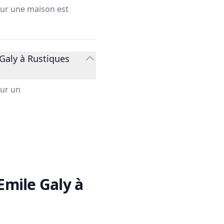
our une maison est
Galy à Rustiques
our un
Emile Galy à