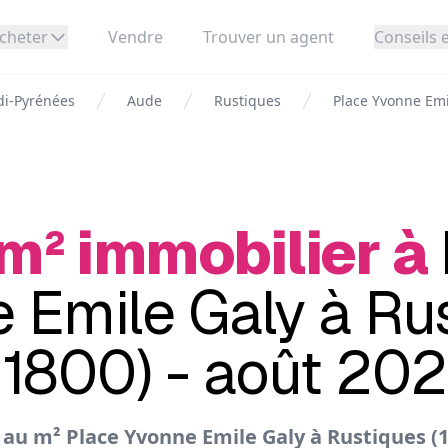
cheter
Vendre
Trouver un agent
Conseils e
di-Pyrénées
Aude
Rustiques
Place Yvonne Emi
 m² immobilier à
 Emile Galy à Ru
11800) - août 20
au m² Place Yvonne Emile Galy à Rustiques (