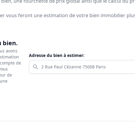
bien, une fourchette de prix global ainsi que le calcul du p
ier vous feront
une estimation de votre bien immobilier plus 
u bien.
ous avons
Adresse du bien à estimer:
estimation
s compte de
 vous
eur de
 une