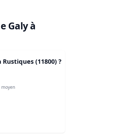
e Galy à
à Rustiques (11800)
?
² moyen