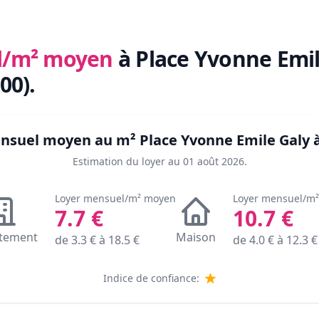
l/m² moyen
à Place Yvonne Emil
00)
.
mensuel moyen au m²
Place Yvonne Emile Galy 
Estimation du loyer au
01 août 2026
.
Loyer mensuel/m² moyen
Loyer mensuel/m
7.7
€
10.7
€
tement
Maison
de
3.3
€ à
18.5
€
de
4.0
€ à
12.3
€
Indice de confiance: