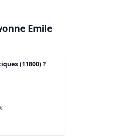
Yvonne Emile
tiques (11800)
?
€