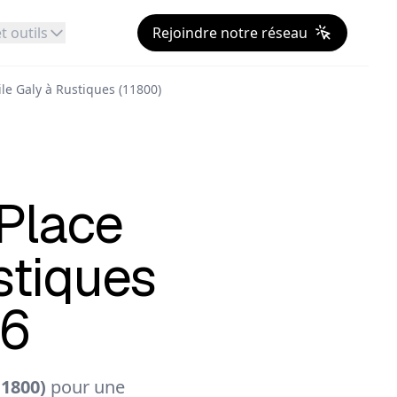
t outils
Rejoindre notre réseau
le Galy à Rustiques (11800)
Place
stiques
26
11800)
pour une