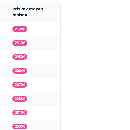
Prix m2 moyen
maison
2124€
2310€
2950€
2004€
2070€
2238€
2810€
2500€