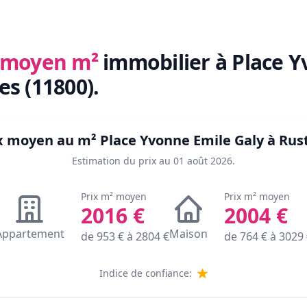
x moyen m²
immobilier
à Place 
es (11800)
.
ix moyen au m²
Place Yvonne Emile Galy à Rus
Estimation du prix au
01 août 2026
.
Prix m² moyen
Prix m² moyen
2016
€
2004
€
Appartement
Maison
de
953
€ à
2804
€
de
764
€ à
3029
Indice de confiance: