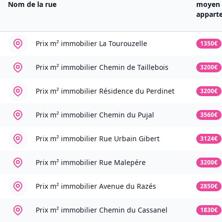
Nom de la rue
moyen
appart
Prix m² immobilier
La Tourouzelle
1350€
Prix m² immobilier
Chemin de Taillebois
3200€
Prix m² immobilier
Résidence du Perdinet
3200€
Prix m² immobilier
Chemin du Pujal
3560€
Prix m² immobilier
Rue Urbain Gibert
3124€
Prix m² immobilier
Rue Malepére
3200€
Prix m² immobilier
Avenue du Razés
2850€
Prix m² immobilier
Chemin du Cassanel
1830€