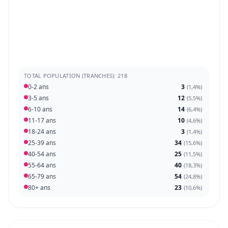
TOTAL POPULATION (TRANCHES): 218
0-2 ans
3
(
1,4%
)
3-5 ans
12
(
5,5%
)
6-10 ans
14
(
6,4%
)
11-17 ans
10
(
4,6%
)
18-24 ans
3
(
1,4%
)
25-39 ans
34
(
15,6%
)
40-54 ans
25
(
11,5%
)
55-64 ans
40
(
18,3%
)
65-79 ans
54
(
24,8%
)
80+ ans
23
(
10,6%
)