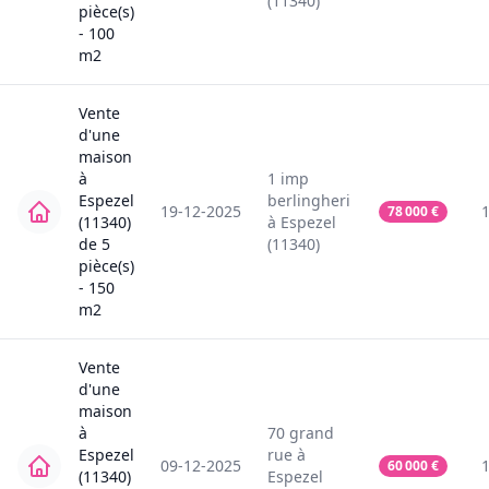
(11340)
pièce(s)
-
100
m2
Vente
d'une
maison
à
1
imp
Espezel
berlingheri
19-12-2025
78 000
€
(11340)
à
Espezel
de
5
(11340)
pièce(s)
-
150
m2
Vente
d'une
maison
à
70
grand
Espezel
rue
à
09-12-2025
60 000
€
(11340)
Espezel