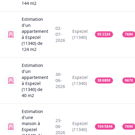
144
m2
Estimation
d'un
02-
appartement
Espezel
07-
95 232
€
768
€
à Espezel
(11340)
2026
(11340)
de
124
m2
Estimation
d'un
30-
appartement
Espezel
06-
38 680
€
967
€
à Espezel
(11340)
2026
(11340)
de
40
m2
Estimation
d'une
23-
maison
à
Espezel
06-
104 584
€
769
€
Espezel
(11340)
2026