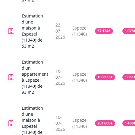
Estimation
d'une
22-
maison
à
Espezel
07-
57 134
€
1 078
Espezel
(11340)
2026
(11340)
de
53
m2
Estimation
d'un
16-
appartement
Espezel
07-
100 533
€
1 081
à Espezel
(11340)
2026
(11340)
de
93
m2
Estimation
d'une
10-
maison
à
Espezel
07-
201 600
€
1 400
Espezel
(11340)
2026
(11340)
de