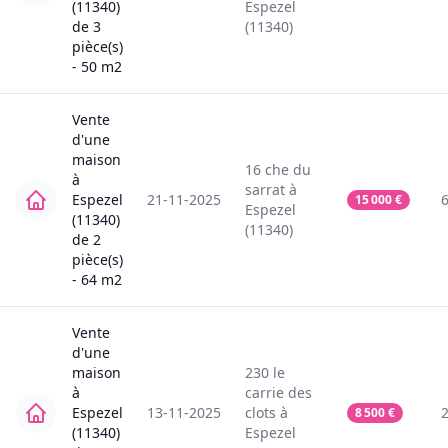
(11340)
Espezel
de
3
(11340)
pièce(s)
-
50
m2
Vente
d'une
maison
16
che du
à
sarrat
à
Espezel
21-11-2025
15 000
€
Espezel
(11340)
(11340)
de
2
pièce(s)
-
64
m2
Vente
d'une
maison
230
le
à
carrie des
Espezel
13-11-2025
clots
à
8 500
€
(11340)
Espezel