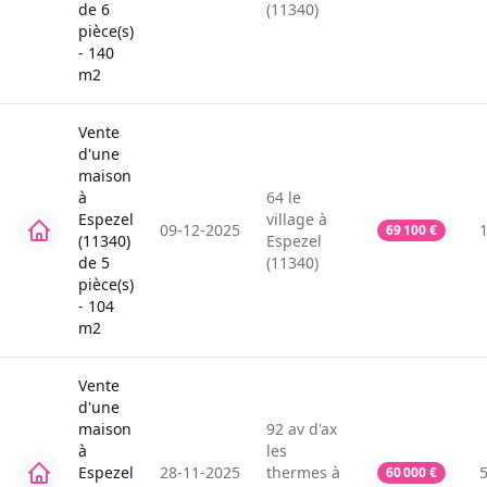
de
6
(11340)
pièce(s)
-
140
m2
Vente
d'une
maison
à
64
le
Espezel
village
à
09-12-2025
69 100
€
(11340)
Espezel
de
5
(11340)
pièce(s)
-
104
m2
Vente
d'une
maison
92
av d'ax
à
les
Espezel
28-11-2025
thermes
à
60 000
€