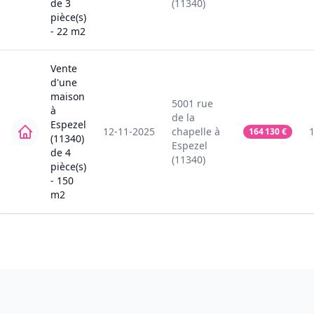
de
3
(11340)
pièce(s)
-
22
m2
Vente
d'une
maison
5001
rue
à
de la
Espezel
12-11-2025
chapelle
à
164 130
€
(11340)
Espezel
de
4
(11340)
pièce(s)
-
150
m2