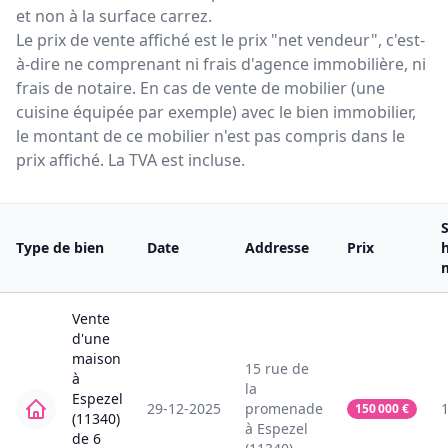
et non à la surface carrez.
Le prix de vente affiché est le prix "net vendeur", c'est-
à-dire ne comprenant ni frais d'agence immobilière, ni
frais de notaire. En cas de vente de mobilier (une
cuisine équipée par exemple) avec le bien immobilier,
le montant de ce mobilier n'est pas compris dans le
prix affiché. La TVA est incluse.
Type de bien
Date
Addresse
Prix
Vente
d'une
maison
15
rue de
à
la
Espezel
29-12-2025
promenade
150 000
€
(11340)
à
Espezel
de
6