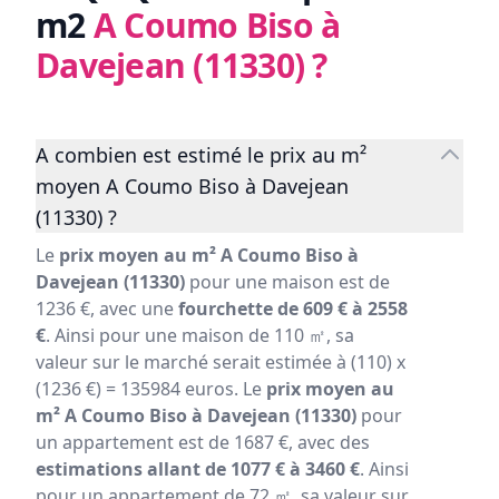
m2
A Coumo Biso à
Davejean (11330)
?
A combien est estimé le prix au m²
moyen A Coumo Biso à Davejean
(11330) ?
Le
prix moyen au m² A Coumo Biso à
Davejean (11330)
pour une maison est de
1236 €, avec une
fourchette de 609 € à 2558
€
. Ainsi pour une maison de 110 ㎡, sa
valeur sur le marché serait estimée à (110) x
(1236 €) = 135984 euros. Le
prix moyen au
m² A Coumo Biso à Davejean (11330)
pour
un appartement est de 1687 €, avec des
estimations allant de 1077 € à 3460 €
. Ainsi
pour un appartement de 72 ㎡, sa valeur sur