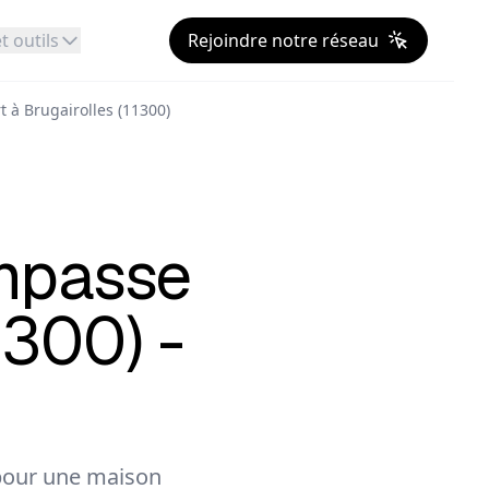
t outils
Rejoindre notre réseau
t à Brugairolles (11300)
mpasse
1300) -
our une maison