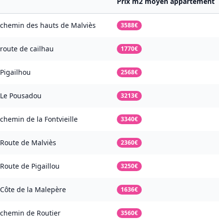
Prix m2 moyen appartement
chemin des hauts de Malviès
3588€
route de cailhau
1770€
Pigailhou
2568€
Le Pousadou
3213€
chemin de la Fontvieille
3340€
Route de Malviès
2360€
Route de Pigaillou
3250€
Côte de la Malepère
1636€
chemin de Routier
3560€