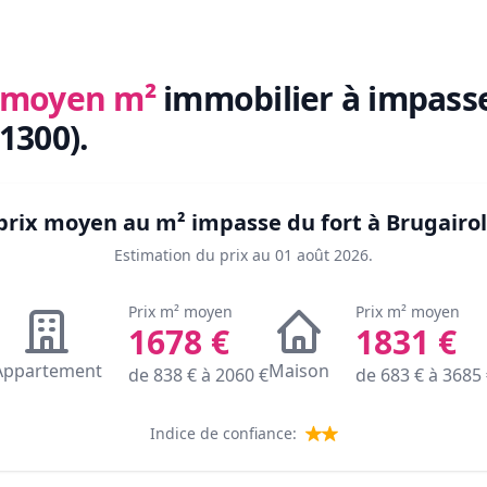
x moyen m²
immobilier
à impasse
11300)
.
 prix moyen au m²
impasse du fort à Brugairol
Estimation du prix au
01 août 2026
.
Prix m² moyen
Prix m² moyen
1678
€
1831
€
Appartement
Maison
de
838
€ à
2060
€
de
683
€ à
3685
Indice de confiance: