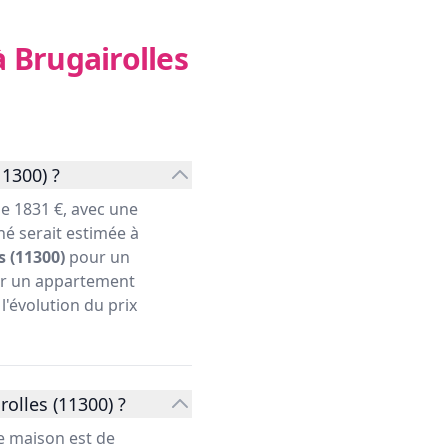
à Brugairolles
1300) ?
e 1831 €, avec une
hé serait estimée à
s (11300)
pour un
our un appartement
l'évolution du prix
olles (11300) ?
e maison est de