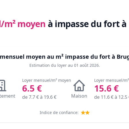
l/m² moyen
à impasse du fort à
er mensuel moyen au m²
impasse du fort à Brug
Estimation du loyer au
01 août 2026
.
Loyer mensuel/m² moyen
Loyer mensuel/m
6.5
€
15.6
€
tement
Maison
de
7.7
€ à
19.6
€
de
11.6
€ à
12.5
Indice de confiance: