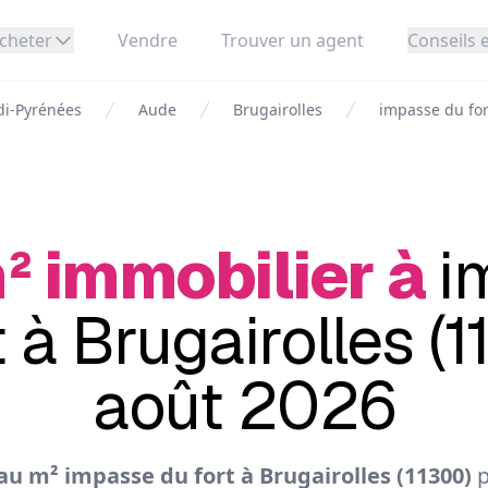
cheter
Vendre
Trouver un agent
Conseils e
di-Pyrénées
Aude
Brugairolles
impasse du for
² immobilier à
i
t à Brugairolles (1
août 2026
u m² impasse du fort à Brugairolles (11300)
p