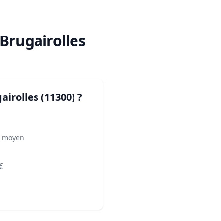
 Brugairolles
airolles (11300)
?
² moyen
€