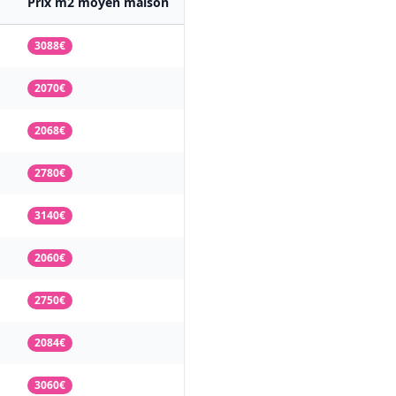
Prix m2 moyen maison
3088€
2070€
2068€
2780€
3140€
2060€
2750€
2084€
3060€