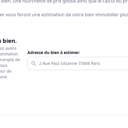
bien, une fourchette de prix global ainsi que le calcul du p
ier vous feront
une estimation de votre bien immobilier plus 
u bien.
ous avons
Adresse du bien à estimer:
estimation
s compte de
 vous
eur de
 une