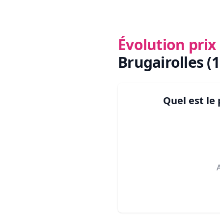
Évolution pri
Brugairolles (
Quel est le