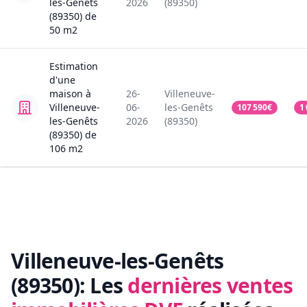
les-Genêts
2026
(89350)
(89350)
de
50
m2
Estimation
d'une
maison
à
26-
Villeneuve-
Villeneuve-
06-
les-Genêts
107 590
€
1
les-Genêts
2026
(89350)
(89350)
de
106
m2
Villeneuve-les-Genêts
(89350):
Les
dernières ventes