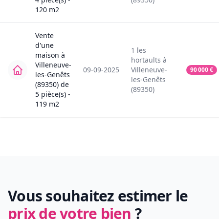
120
m2
Vente
d'une
1
les
maison
à
hortaults
à
Villeneuve-
09-09-2025
Villeneuve-
90 000
€
les-Genêts
les-Genêts
(89350)
de
(89350)
5
pièce(s) -
119
m2
Vous souhaitez estimer le
prix de votre bien
?