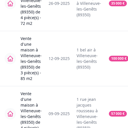
Villeneuve-
26-09-2025
à
Villeneuve-
35 000
€
les-Genêts
les-Genêts
(89350)
de
(89350)
4
pièce(s) -
72
m2
Vente
d'une
maison
à
1
bel air
à
Villeneuve-
Villeneuve-
12-09-2025
100 000
€
les-Genêts
les-Genêts
(89350)
de
(89350)
3
pièce(s) -
85
m2
Vente
d'une
1
rue jean
maison
à
jacques
Villeneuve-
rousseau
à
09-09-2025
57 000
€
les-Genêts
Villeneuve-
(89350)
de
les-Genêts
4
pièce(s) -
(89350)