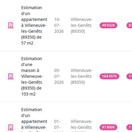
Estimation
d'un
appartement
10-
Villeneuve-
à Villeneuve-
07-
les-Genêts
49 932
€
8
les-Genêts
2026
(89350)
(89350)
de
57
m2
Estimation
d'une
maison
à
05-
Villeneuve-
Villeneuve-
07-
les-Genêts
104 957
€
1
les-Genêts
2026
(89350)
(89350)
de
103
m2
Estimation
d'un
appartement
01-
Villeneuve-
à Villeneuve-
07-
les-Genêts
97 800
€
1