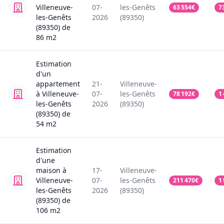
Villeneuve-
07-
les-Genêts
63 554
€
7
les-Genêts
2026
(89350)
(89350)
de
86
m2
Estimation
d'un
appartement
21-
Villeneuve-
à Villeneuve-
07-
les-Genêts
78 192
€
1
les-Genêts
2026
(89350)
(89350)
de
54
m2
Estimation
d'une
maison
à
17-
Villeneuve-
Villeneuve-
07-
les-Genêts
211 470
€
1
les-Genêts
2026
(89350)
(89350)
de
106
m2