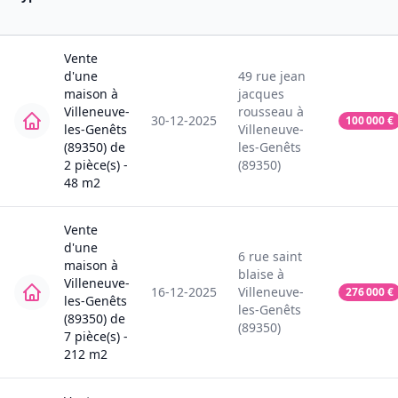
Vente
d'une
49
rue jean
maison
à
jacques
Villeneuve-
rousseau
à
30-12-2025
100 000
€
les-Genêts
Villeneuve-
(89350)
de
les-Genêts
2
pièce(s) -
(89350)
48
m2
Vente
d'une
6
rue saint
maison
à
blaise
à
Villeneuve-
16-12-2025
Villeneuve-
276 000
€
les-Genêts
les-Genêts
(89350)
de
(89350)
7
pièce(s) -
212
m2