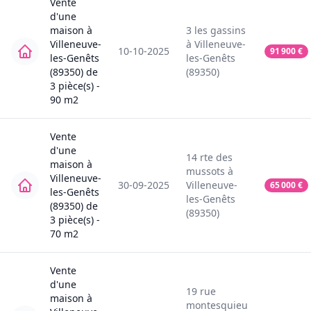
Vente
d'une
maison
à
3
les gassins
Villeneuve-
à
Villeneuve-
10-10-2025
91 900
€
les-Genêts
les-Genêts
(89350)
de
(89350)
3
pièce(s) -
90
m2
Vente
d'une
14
rte des
maison
à
mussots
à
Villeneuve-
30-09-2025
Villeneuve-
65 000
€
les-Genêts
les-Genêts
(89350)
de
(89350)
3
pièce(s) -
70
m2
Vente
d'une
19
rue
maison
à
montesquieu