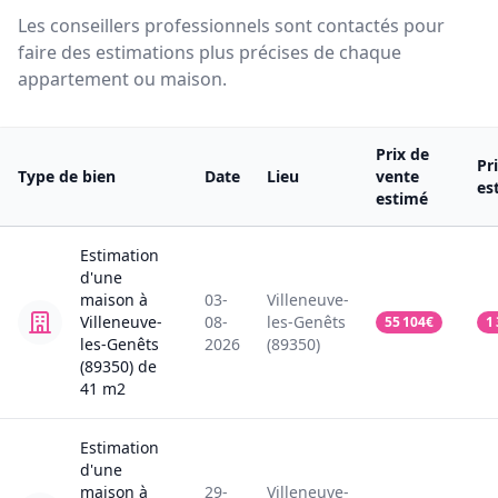
Les conseillers professionnels sont contactés pour
faire des estimations plus précises de chaque
appartement ou maison.
Prix de
Pr
Type de bien
Date
Lieu
vente
es
estimé
Estimation
d'une
maison
à
03-
Villeneuve-
Villeneuve-
08-
les-Genêts
55 104
€
1
les-Genêts
2026
(89350)
(89350)
de
41
m2
Estimation
d'une
maison
à
29-
Villeneuve-