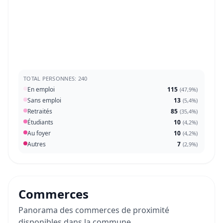
TOTAL PERSONNES: 240
En emploi
115
(
47,9%
)
Sans emploi
13
(
5,4%
)
Retraités
85
(
35,4%
)
Étudiants
10
(
4,2%
)
Au foyer
10
(
4,2%
)
Autres
7
(
2,9%
)
Commerces
Panorama des commerces de proximité
disponibles dans la commune.