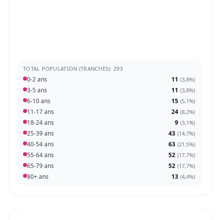
TOTAL POPULATION (TRANCHES): 293
0-2 ans
11
(
3,8%
)
3-5 ans
11
(
3,8%
)
6-10 ans
15
(
5,1%
)
11-17 ans
24
(
8,2%
)
18-24 ans
9
(
3,1%
)
25-39 ans
43
(
14,7%
)
40-54 ans
63
(
21,5%
)
55-64 ans
52
(
17,7%
)
65-79 ans
52
(
17,7%
)
80+ ans
13
(
4,4%
)