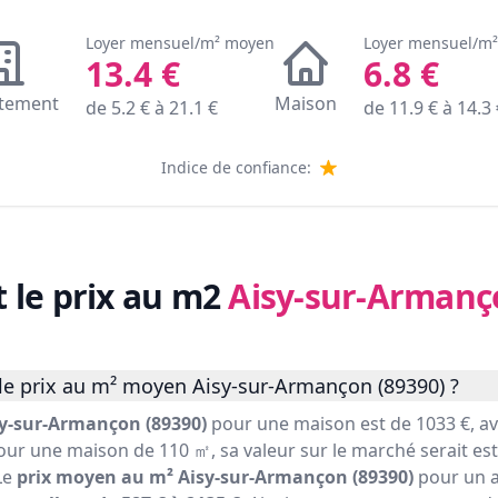
Loyer mensuel/m² moyen
Loyer mensuel/m
13.4
€
6.8
€
tement
Maison
de
5.2
€ à
21.1
€
de
11.9
€ à
14.3
Indice de confiance:
t le prix au m2
Aisy-sur-Armanç
le prix au m² moyen Aisy-sur-Armançon (89390) ?
y-sur-Armançon (89390)
pour une maison est de 1033 €, a
pour une maison de 110 ㎡, sa valeur sur le marché serait est
Le
prix moyen au m² Aisy-sur-Armançon (89390)
pour un a