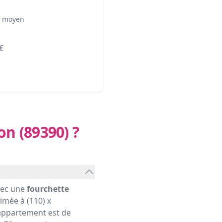
² moyen
€
on (89390)
?
vec une
fourchette
imée à (110) x
ppartement est de