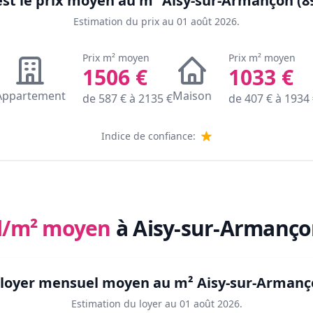
est le prix moyen au m²
Aisy-sur-Armançon (8
Estimation du prix au
01 août 2026
.
Prix m² moyen
Prix m² moyen
1506
€
1033
€
Appartement
Maison
de
587
€ à
2135
€
de
407
€ à
1934
Indice de confiance:
l/m² moyen
à Aisy-sur-Armanço
e loyer mensuel moyen au m²
Aisy-sur-Armanç
Estimation du loyer au
01 août 2026
.