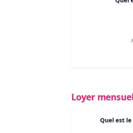
Quel 
Loyer mensue
Quel est l