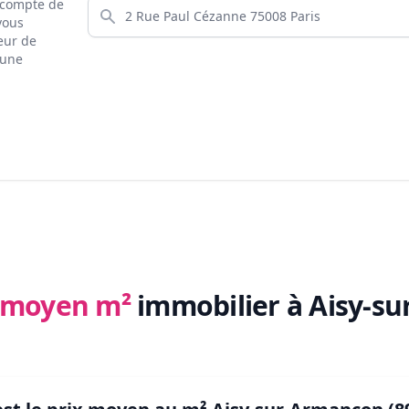
s compte de
 vous
eur de
 une
x moyen m²
immobilier
à Aisy-s