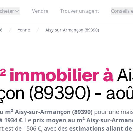
cheter
Vendre
Trouver un agent
Conseils e
té
Yonne
Aisy-sur-Armançon (89390)
² immobilier à
Ai
on (89390) - ao
u m² Aisy-sur-Armançon (89390)
pour une mais
à 1934 €
. Le
prix moyen au m² Aisy-sur-Armanç
 est de 1506 €, avec des
estimations allant de 