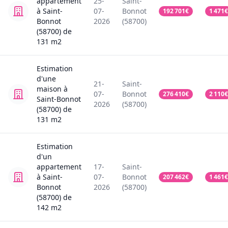
appartement
25-
Saint-
à Saint-
07-
Bonnot
192 701
€
1 471
€
Bonnot
2026
(58700)
(58700)
de
131
m2
Estimation
d'une
21-
Saint-
maison
à
07-
Bonnot
276 410
€
2 110
€
Saint-Bonnot
2026
(58700)
(58700)
de
131
m2
Estimation
d'un
appartement
17-
Saint-
à Saint-
07-
Bonnot
207 462
€
1 461
€
Bonnot
2026
(58700)
(58700)
de
142
m2