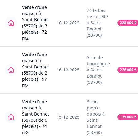
Vente
d'une
76
le bas
maison
à
de la celle
Saint-Bonnot
16-12-2025
à
Saint-
228 000
€
(58700)
de
3
Bonnot
pièce(s) -
72
(58700)
m2
Vente
d'une
5
rte de
maison
à
bourgogne
Saint-Bonnot
16-12-2025
à
Saint-
228 000
€
(58700)
de
2
Bonnot
pièce(s) -
97
(58700)
m2
Vente
d'une
3
rue
maison
à
pierre
Saint-Bonnot
dubois
à
15-12-2025
135 000
€
(58700)
de
6
Saint-
pièce(s) -
74
Bonnot
m2
(58700)