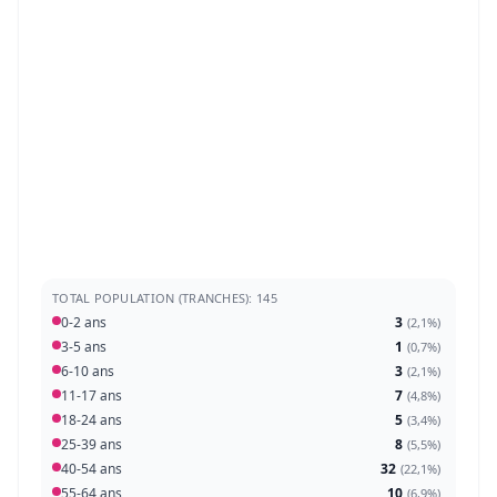
TOTAL POPULATION (TRANCHES): 145
0-2 ans
3
(
2,1%
)
3-5 ans
1
(
0,7%
)
6-10 ans
3
(
2,1%
)
11-17 ans
7
(
4,8%
)
18-24 ans
5
(
3,4%
)
25-39 ans
8
(
5,5%
)
40-54 ans
32
(
22,1%
)
55-64 ans
10
(
6,9%
)