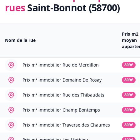
rues
Saint-Bonnot (58700)
Prix m2
Nom de la rue
moyen
apparte
Prix m² immobilier
Rue de Merdillon
809€
Prix m² immobilier
Domaine De Rosay
809€
Prix m² immobilier
Rue des Thibaudats
809€
Prix m² immobilier
Champ Bontemps
809€
Prix m² immobilier
Traverse des Chaumes
809€
Prix m² immobilier
Les Mathieu
809€