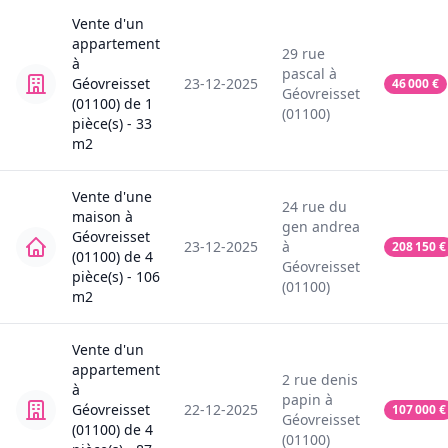
Vente
d'un
appartement
29
rue
à
pascal
à
Géovreisset
23-12-2025
46 000
€
Géovreisset
(01100)
de
1
(01100)
pièce(s) -
33
m2
Vente
d'une
24
rue du
maison
à
gen andrea
Géovreisset
23-12-2025
à
208 150
€
(01100)
de
4
Géovreisset
pièce(s) -
106
(01100)
m2
Vente
d'un
appartement
2
rue denis
à
papin
à
Géovreisset
22-12-2025
107 000
€
Géovreisset
(01100)
de
4
(01100)