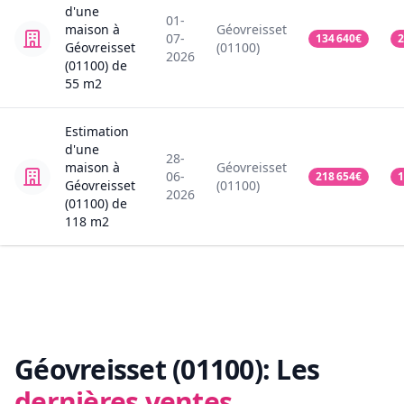
d'une
01-
maison
à
Géovreisset
07-
134 640
€
2
Géovreisset
(01100)
2026
(01100)
de
55
m2
Estimation
d'une
28-
maison
à
Géovreisset
06-
218 654
€
1
Géovreisset
(01100)
2026
(01100)
de
118
m2
Géovreisset (01100):
Les
dernières ventes