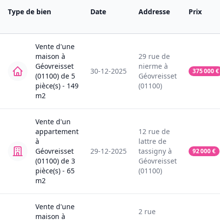
Type de bien
Date
Addresse
Prix
Vente
d'une
maison
à
29
rue de
Géovreisset
nierme
à
30-12-2025
375 000
€
(01100)
de
5
Géovreisset
pièce(s) -
149
(01100)
m2
Vente
d'un
appartement
12
rue de
à
lattre de
Géovreisset
29-12-2025
tassigny
à
92 000
€
(01100)
de
3
Géovreisset
pièce(s) -
65
(01100)
m2
Vente
d'une
2
rue
maison
à