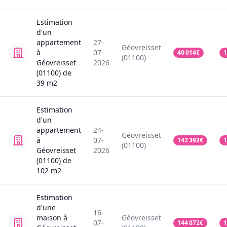
Estimation
d'un
appartement
27-
Géovreisset
à
07-
40 014
€
1
(01100)
Géovreisset
2026
(01100)
de
39
m2
Estimation
d'un
appartement
24-
Géovreisset
à
07-
142 392
€
1
(01100)
Géovreisset
2026
(01100)
de
102
m2
Estimation
d'une
16-
maison
à
Géovreisset
07-
144 072
€
1