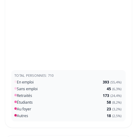
TOTAL PERSONNES: 710
En emploi
393
(
55,4%
)
Sans emploi
45
(
6,3%
)
Retraités
173
(
24,4%
)
Étudiants
58
(
8,2%
)
Au foyer
23
(
3,2%
)
Autres
18
(
2,5%
)