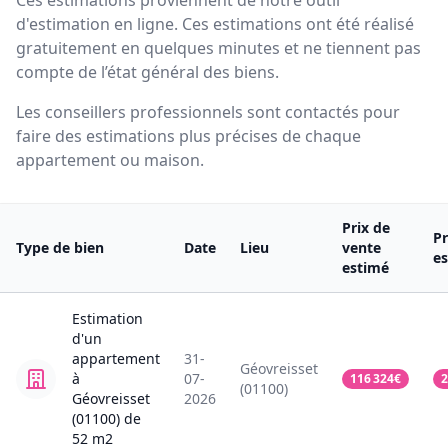
Ces estimations proviennent de notre outil
d'estimation en ligne. Ces estimations ont été réalisé
gratuitement en quelques minutes et ne tiennent pas
compte de l’état général des biens.
Les conseillers professionnels sont contactés pour
faire des estimations plus précises de chaque
appartement ou maison.
Prix de
Pr
Type de bien
Date
Lieu
vente
e
estimé
Estimation
d'un
appartement
31-
Géovreisset
à
07-
116 324
€
2
(01100)
Géovreisset
2026
(01100)
de
52
m2