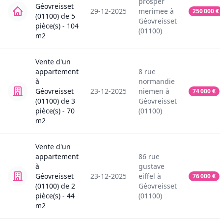
prosper
Géovreisset
29-12-2025
merimee
à
250 000
€
(01100)
de
5
Géovreisset
pièce(s) -
104
(01100)
m2
Vente
d'un
appartement
8
rue
à
normandie
Géovreisset
23-12-2025
niemen
à
74 000
€
(01100)
de
3
Géovreisset
pièce(s) -
70
(01100)
m2
Vente
d'un
appartement
86
rue
à
gustave
Géovreisset
23-12-2025
eiffel
à
76 000
€
(01100)
de
2
Géovreisset
pièce(s) -
44
(01100)
m2