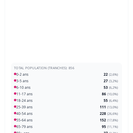
TOTAL POPULATION (TRANCHES): 856
0-2 ans
22
(
2,6%
)
3-5 ans
27
(
3,2%
)
6-10 ans
53
(
6,2%
)
11-17 ans
86
(
10,0%
)
18-24 ans
55
(
6,4%
)
25-39 ans
111
(
13,0%
)
40-54 ans
228
(
26,6%
)
55-64 ans
152
(
17,8%
)
65-79 ans
95
(
11,1%
)