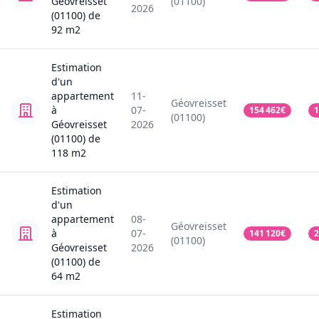
Géovreisset
(01100)
2026
(01100)
de
92
m2
Estimation
d'un
appartement
11-
Géovreisset
à
07-
154 462
€
1
(01100)
Géovreisset
2026
(01100)
de
118
m2
Estimation
d'un
appartement
08-
Géovreisset
à
07-
141 120
€
2
(01100)
Géovreisset
2026
(01100)
de
64
m2
Estimation