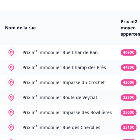
Prix m2
Nom de la rue
moyen
apparte
Prix m² immobilier
Rue Char de Ban
4090€
Prix m² immobilier
Rue Champ des Prés
4480€
Prix m² immobilier
Impasse du Crochet
4200€
Prix m² immobilier
Route de Veyziat
3280€
Prix m² immobilier
Impasse des Bovillières
3500€
Prix m² immobilier
Rue des Cherolles
3510€