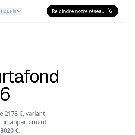
t outils
Rejoindre notre réseau
rtafond
26
 2173 €, variant
 un appartement
 3020 €
.