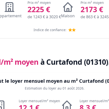
Prix m² moyen
Prix m² moyen
2225
€
2173
€
ppartement
Maison
de
1243
€ à
3020
€
de
863
€ à
3245
Indice de confiance:
l/m² moyen
à Curtafond (01310)
st le loyer mensuel moyen au m²
Curtafond (
Estimation du loyer au
01 août 2026
.
Loyer mensuel/m² moyen
Loyer mensuel/m
12.1
€
8.3
€