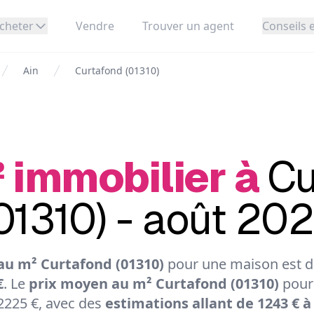
cheter
Vendre
Trouver un agent
Conseils e
Ain
Curtafond (01310)
² immobilier à
Cu
01310) - août 20
au m² Curtafond (01310)
pour une maison est de
€
. Le
prix moyen au m² Curtafond (01310)
pour
2225 €, avec des
estimations allant de 1243 € à