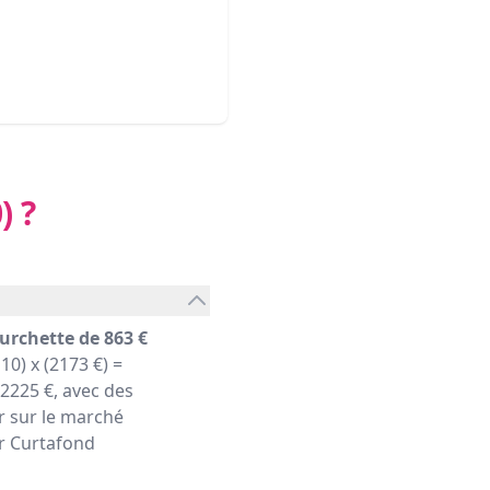
)
?
urchette de 863 €
10) x (2173 €) =
2225 €, avec des
r sur le marché
er Curtafond