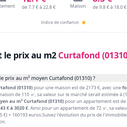
tement
Maison
de
7.7
€ à
22.8
€
de
9.8
€ à
18.0
€
Indice de confiance:
t le prix au m2
Curtafond (01310
le prix au m² moyen Curtafond (01310) ?
tafond (01310)
pour une maison est de 2173 €, avec une
fo
maison de 110 ㎡, sa valeur sur le marché serait estimée à (1
yen au m² Curtafond (01310)
pour un appartement est de 
43 € à 3020 €
. Ainsi pour un appartement de 72 ㎡, sa valeu
25 €) = 160193 euros.Suivez l'évolution du prix de l'immobili
on.