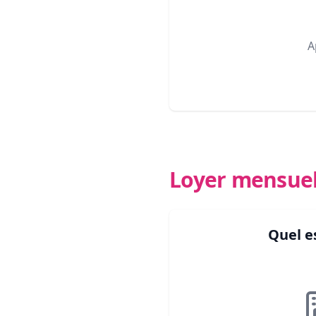
A
Loyer mensue
Quel e