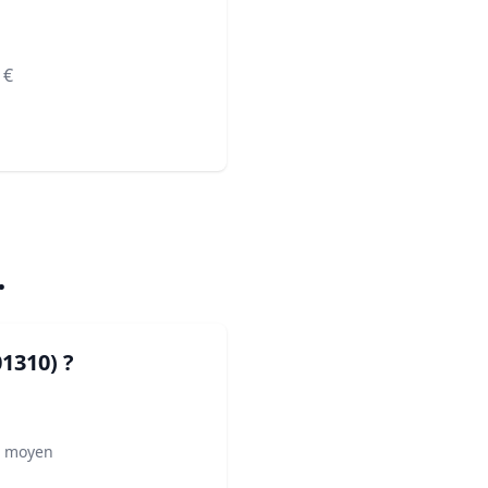
€
.
01310)
?
² moyen