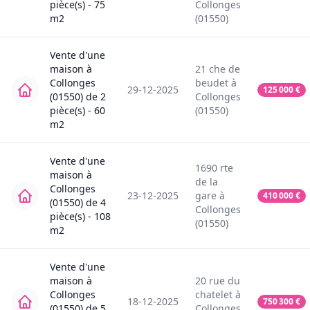
pièce(s) -
75
Collonges
m2
(01550)
Vente
d'une
maison
à
21
che de
Collonges
beudet
à
29-12-2025
125 000
€
(01550)
de
2
Collonges
pièce(s) -
60
(01550)
m2
Vente
d'une
1690
rte
maison
à
de la
Collonges
23-12-2025
gare
à
410 000
€
(01550)
de
4
Collonges
pièce(s) -
108
(01550)
m2
Vente
d'une
maison
à
20
rue du
Collonges
chatelet
à
18-12-2025
750 300
€
(01550)
de
5
Collonges