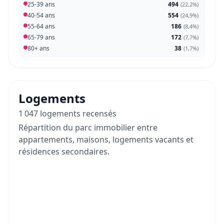
25-39 ans
494
(
22,2%
)
40-54 ans
554
(
24,9%
)
55-64 ans
186
(
8,4%
)
65-79 ans
172
(
7,7%
)
80+ ans
38
(
1,7%
)
Logements
1 047 logements recensés
Répartition du parc immobilier entre
appartements, maisons, logements vacants et
résidences secondaires.