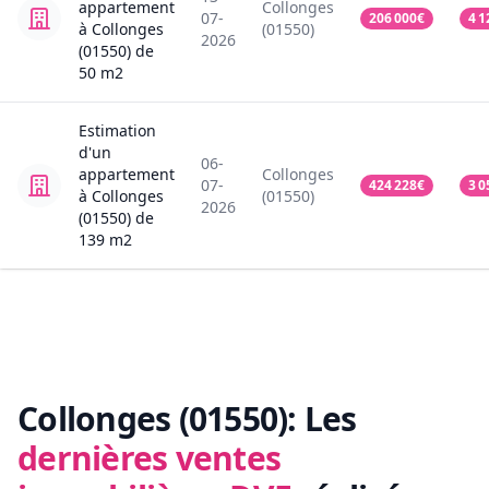
appartement
Collonges
07-
206 000
€
4 1
à Collonges
(01550)
2026
(01550)
de
50
m2
Estimation
d'un
06-
appartement
Collonges
07-
424 228
€
3 0
à Collonges
(01550)
2026
(01550)
de
139
m2
Collonges (01550):
Les
dernières ventes