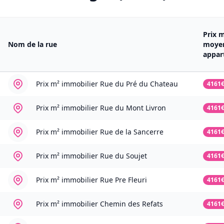
Prix 
Nom de la rue
moye
appar
Prix m² immobilier
Rue du Pré du Chateau
4161
Prix m² immobilier
Rue du Mont Livron
4161
Prix m² immobilier
Rue de la Sancerre
4161
Prix m² immobilier
Rue du Soujet
4161
Prix m² immobilier
Rue Pre Fleuri
4161
Prix m² immobilier
Chemin des Refats
4161