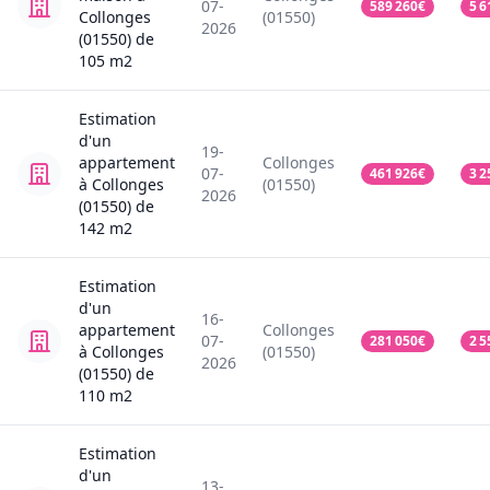
07-
589 260
€
5 6
Collonges
(01550)
2026
(01550)
de
105
m2
Estimation
d'un
19-
appartement
Collonges
07-
461 926
€
3 2
à Collonges
(01550)
2026
(01550)
de
142
m2
Estimation
d'un
16-
appartement
Collonges
07-
281 050
€
2 5
à Collonges
(01550)
2026
(01550)
de
110
m2
Estimation
d'un
13-