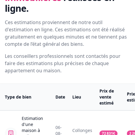
ligne.
Ces estimations proviennent de notre outil
d'estimation en ligne. Ces estimations ont été réalisé
gratuitement en quelques minutes et ne tiennent pas
compte de l’état général des biens.
Les conseillers professionnels sont contactés pour
faire des estimations plus précises de chaque
appartement ou maison.
Prix de
Pri
Type de bien
Date
Lieu
vente
est
estimé
Estimation
d'une
06-
maison
à
Collonges
08-
72 831
€
2 2