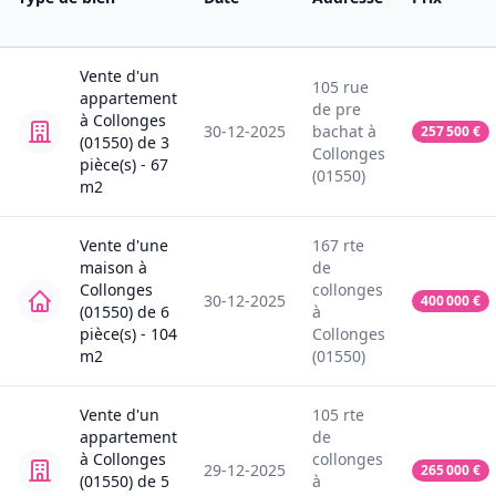
Vente
d'un
105
rue
appartement
de pre
à
Collonges
30-12-2025
bachat
à
257 500
€
(01550)
de
3
Collonges
pièce(s) -
67
(01550)
m2
Vente
d'une
167
rte
maison
à
de
Collonges
collonges
30-12-2025
400 000
€
(01550)
de
6
à
pièce(s) -
104
Collonges
m2
(01550)
Vente
d'un
105
rte
appartement
de
à
Collonges
collonges
29-12-2025
265 000
€
(01550)
de
5
à