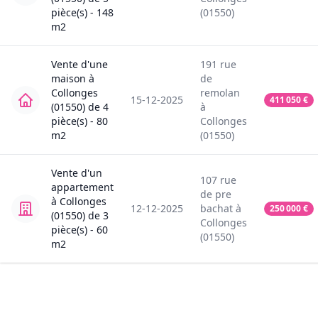
pièce(s) -
148
(01550)
m2
Vente
d'une
191
rue
maison
à
de
Collonges
remolan
15-12-2025
411 050
€
(01550)
de
4
à
pièce(s) -
80
Collonges
m2
(01550)
Vente
d'un
107
rue
appartement
de pre
à
Collonges
12-12-2025
bachat
à
250 000
€
(01550)
de
3
Collonges
pièce(s) -
60
(01550)
m2