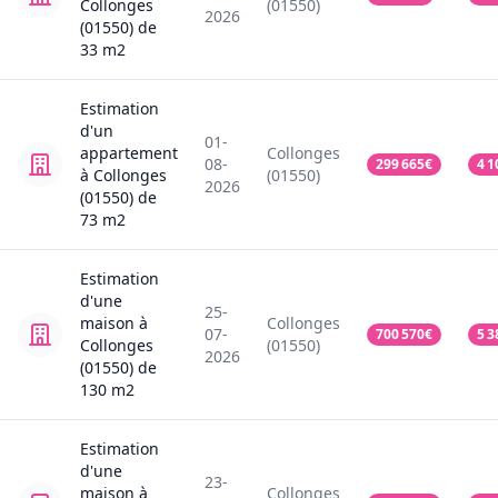
Collonges
(01550)
2026
(01550)
de
33
m2
Estimation
d'un
01-
appartement
Collonges
08-
299 665
€
4 1
à Collonges
(01550)
2026
(01550)
de
73
m2
Estimation
d'une
25-
maison
à
Collonges
07-
700 570
€
5 3
Collonges
(01550)
2026
(01550)
de
130
m2
Estimation
d'une
23-
maison
à
Collonges