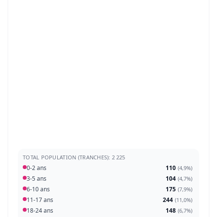
TOTAL POPULATION (TRANCHES): 2 225
0-2 ans
110
(
4,9%
)
3-5 ans
104
(
4,7%
)
6-10 ans
175
(
7,9%
)
11-17 ans
244
(
11,0%
)
18-24 ans
148
(
6,7%
)