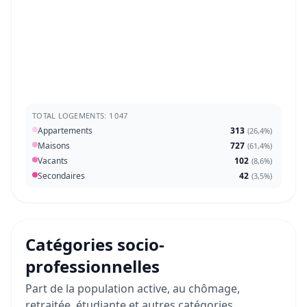
TOTAL LOGEMENTS: 1 047
Appartements
313
(
26,4%
)
Maisons
727
(
61,4%
)
Vacants
102
(
8,6%
)
Secondaires
42
(
3,5%
)
Catégories socio-
professionnelles
Part de la population active, au chômage,
retraitée, étudiante et autres catégories.