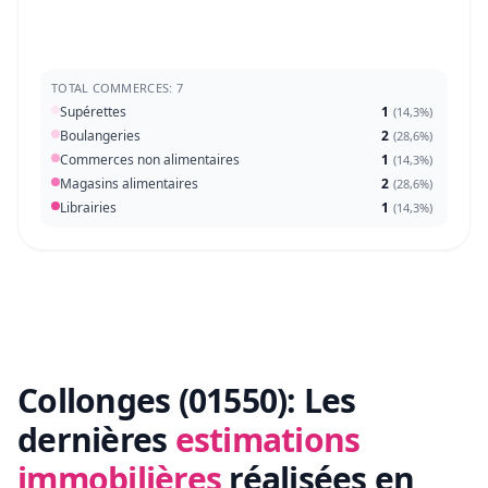
TOTAL COMMERCES: 7
Supérettes
1
(
14,3%
)
Boulangeries
2
(
28,6%
)
Commerces non alimentaires
1
(
14,3%
)
Magasins alimentaires
2
(
28,6%
)
Librairies
1
(
14,3%
)
Collonges (01550):
Les
dernières
estimations
immobilières
réalisées en