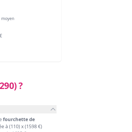
² moyen
€
290)
?
ne
fourchette de
e à (110) x (1598 €)