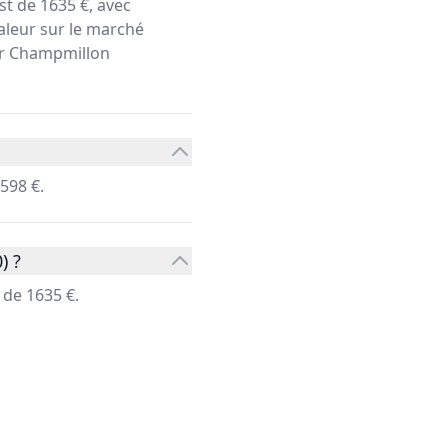
t de 1635 €, avec
aleur sur le marché
ier Champmillon
598 €.
) ?
de 1635 €.