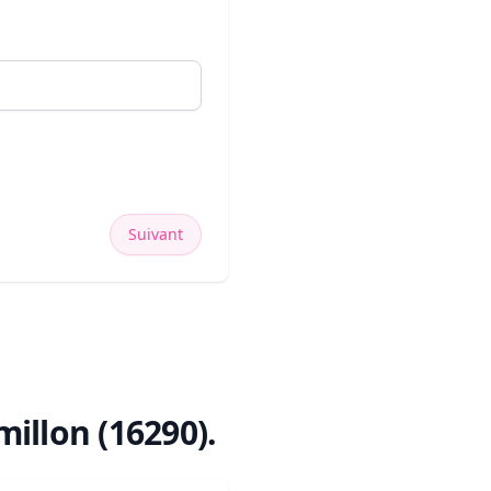
Suivant
illon (16290)
.