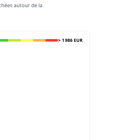
rchées autour de la
>
1 986 EUR