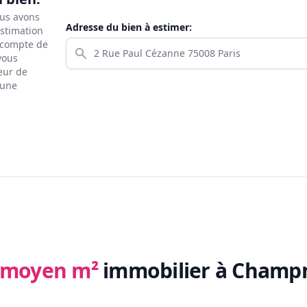
ous avons
Adresse du bien à estimer:
estimation
s compte de
 vous
eur de
 une
x moyen m²
immobilier
à Champm