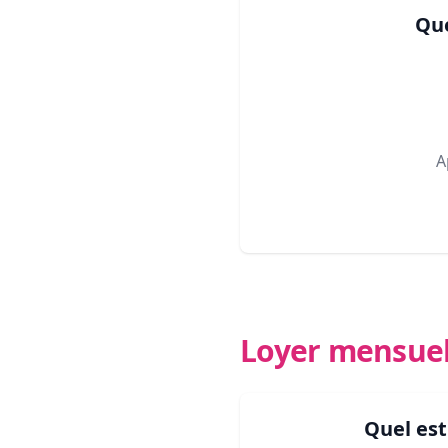
Que
A
Loyer mensue
Quel es