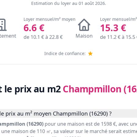
Estimation du loyer au
01 août 2026
.
Loyer mensuel/m² moyen
Loyer mensuel/m
6.6
€
15.3
€
tement
Maison
de
10.1
€ à
22.8
€
de
11.2
€ à
15.5
Indice de confiance:
t le prix au m2
Champmillon (16
le prix au m² moyen Champmillon (16290) ?
ampmillon (16290)
pour une maison est de 1598 €, avec u
r une maison de 110 ㎡, sa valeur sur le marché serait estimé