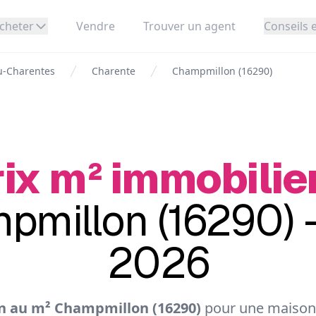
cheter
Vendre
Trouver un agent
Conseils e
u-Charentes
Charente
Champmillon (16290)
ix m² immobilie
pmillon (16290) -
2026
n au m² Champmillon (16290)
pour une maison 