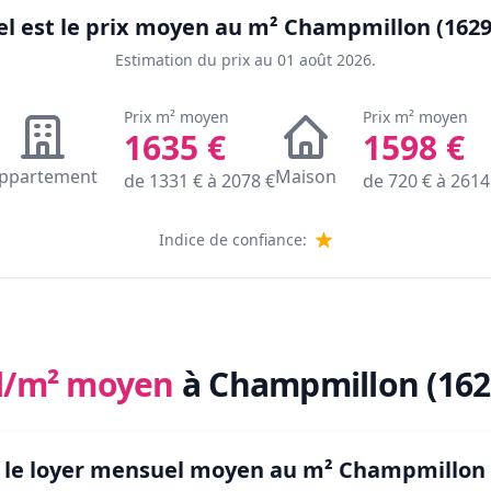
l est le prix moyen au m²
Champmillon (1629
Estimation du prix au
01 août 2026
.
Prix m² moyen
Prix m² moyen
1635
€
1598
€
ppartement
Maison
de
1331
€ à
2078
€
de
720
€ à
2614
Indice de confiance:
l/m² moyen
à Champmillon (162
t le loyer mensuel moyen au m²
Champmillon 